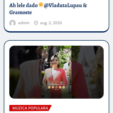
Ah lele dado​
@VladutaLupau &
Gramoste
admin
aug. 2, 2026
MUZICA POPULARA