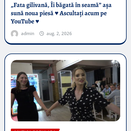
„Fata gilivană, Îi băgată în seamă” așa
sună noua piesă ♥️ Ascultați acum pe
YouTube ♥️
admin
aug. 2, 2026