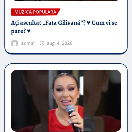
MUZICA POPULARA
Ați ascultat „Fata Gilivană”? ♥️ Cum vi se
pare? ♥️
admin
aug. 4, 2026