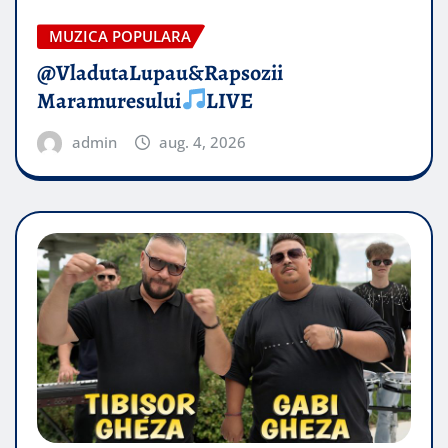
MUZICA POPULARA
@VladutaLupau&Rapsozii
Maramuresului
LIVE
admin
aug. 4, 2026