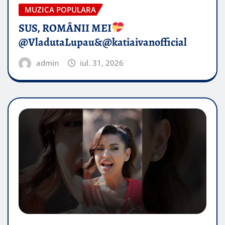
MUZICA POPULARA
SUS, ROMÂNII MEI
@VladutaLupau&@katiaivanofficial
admin
iul. 31, 2026