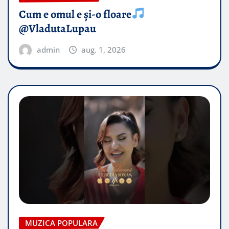
Cum e omul e și-o floare
@VladutaLupau
admin
aug. 1, 2026
MUZICA POPULARA