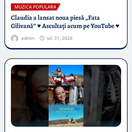
MUZICA POPULARA
Claudia a lansat noua piesă „Fata
Gilivană” ♥️ Ascultați acum pe YouTube ♥️
admin
iul. 31, 2026