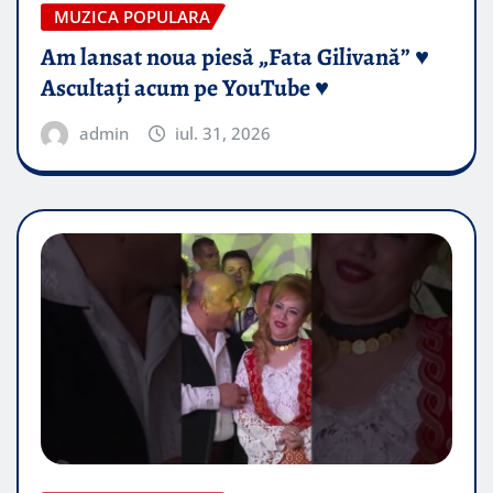
MUZICA POPULARA
Am lansat noua piesă „Fata Gilivană” ♥️
Ascultați acum pe YouTube ♥️
admin
iul. 31, 2026