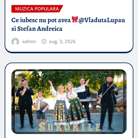
MUZICA POPULARA
Ce iubesc nu pot avea
​@VladutaLupau
si Stefan Andreica
admin
aug. 3, 2026