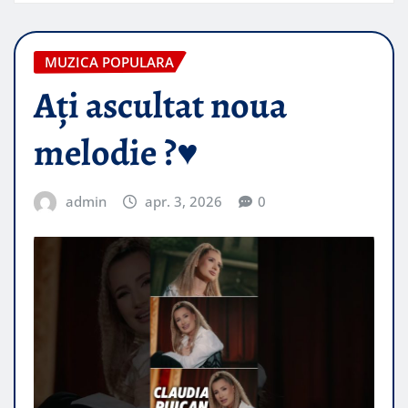
MUZICA POPULARA
Ați ascultat noua
melodie ?♥️
admin
apr. 3, 2026
0