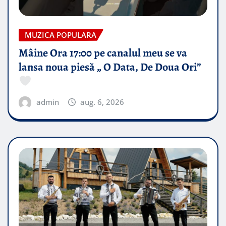
MUZICA POPULARA
Mâine Ora 17:00 pe canalul meu se va
lansa noua piesă „ O Data, De Doua Ori”
admin
aug. 6, 2026