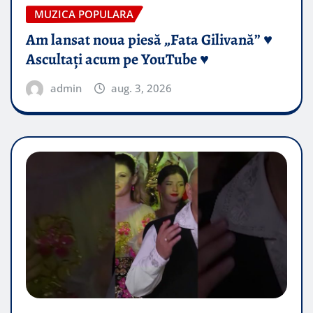
MUZICA POPULARA
Am lansat noua piesă „Fata Gilivană” ♥️
Ascultați acum pe YouTube ♥️
admin
aug. 3, 2026