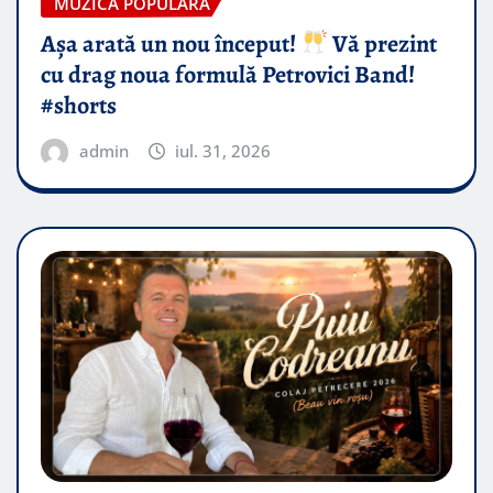
MUZICA POPULARA
Așa arată un nou început!
Vă prezint
cu drag noua formulă Petrovici Band!
#shorts
admin
iul. 31, 2026