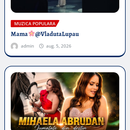
MUZICA POPULARA
Mama
@VladutaLupau
admin
aug. 5, 2026