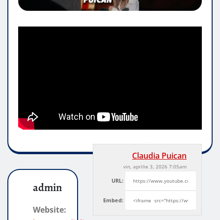
Claudia Puican
vin, aprilie 3, 2026 7:05am
URL:
admin
Embed:
Website: