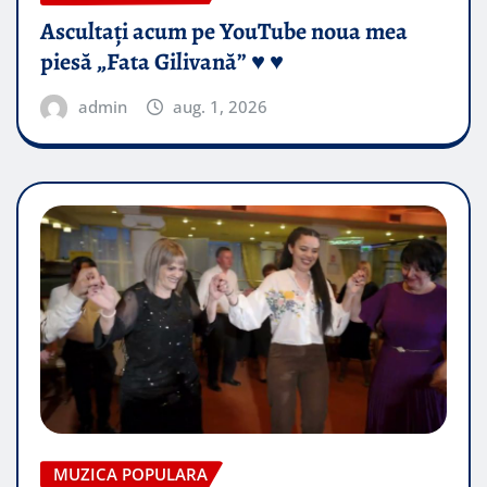
Ascultați acum pe YouTube noua mea
piesă „Fata Gilivană” ♥️ ♥️
admin
aug. 1, 2026
MUZICA POPULARA