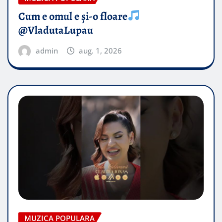
Cum e omul e și-o floare
@VladutaLupau
admin
aug. 1, 2026
MUZICA POPULARA