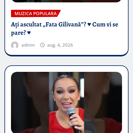
MUZICA POPULARA
Ați ascultat „Fata Gilivană”? ♥️ Cum vi se
pare? ♥️
admin
aug. 4, 2026