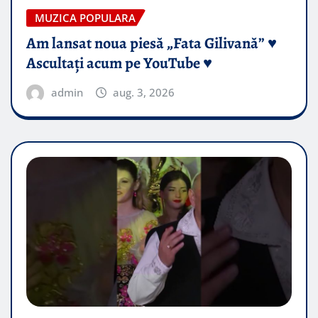
MUZICA POPULARA
Am lansat noua piesă „Fata Gilivană” ♥️
Ascultați acum pe YouTube ♥️
admin
aug. 3, 2026