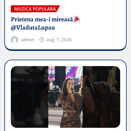
MUZICA POPULARA
Prietena mea-i mireasă​
@VladutaLupau
admin
aug. 7, 2026