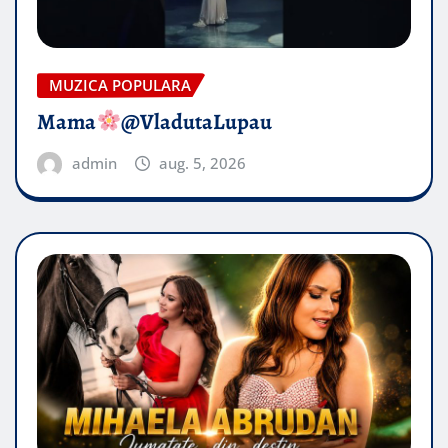
MUZICA POPULARA
Mama
@VladutaLupau
admin
aug. 5, 2026