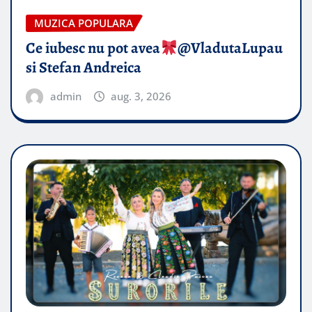
MUZICA POPULARA
Ce iubesc nu pot avea
​@VladutaLupau
si Stefan Andreica
admin
aug. 3, 2026