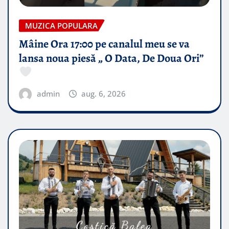
MUZICA POPULARA
Mâine Ora 17:00 pe canalul meu se va
lansa noua piesă „ O Data, De Doua Ori”
admin
aug. 6, 2026