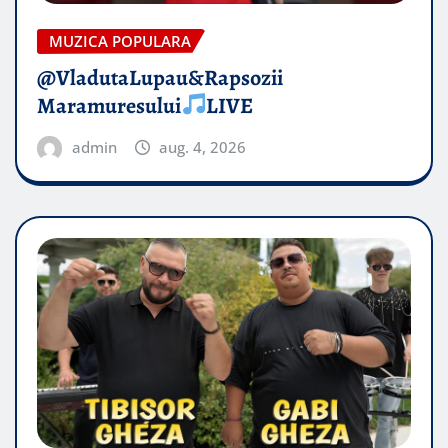
MUZICA POPULARA
@VladutaLupau&Rapsozii
Maramuresului
LIVE
admin
aug. 4, 2026