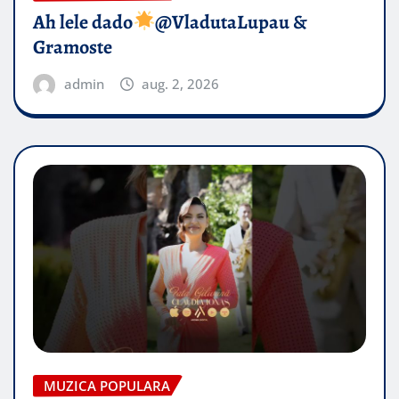
Ah lele dado​
@VladutaLupau &
Gramoste
admin
aug. 2, 2026
MUZICA POPULARA