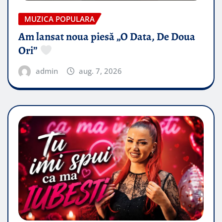
MUZICA POPULARA
Am lansat noua piesă „O Data, De Doua
Ori”
admin
aug. 7, 2026