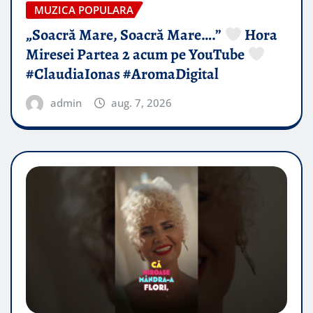
MUZICA POPULARA
„Soacră Mare, Soacră Mare….”
Hora
Miresei Partea 2 acum pe YouTube
#ClaudiaIonas #AromaDigital
admin
aug. 7, 2026