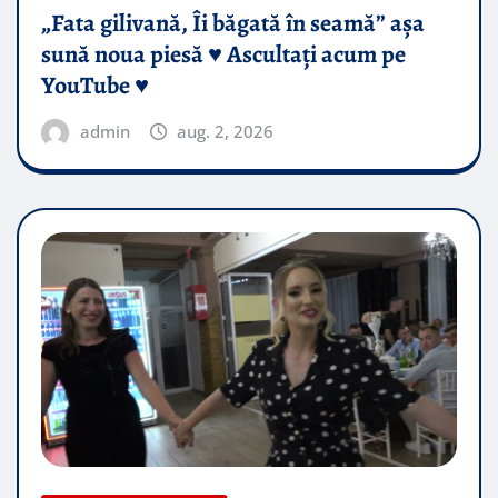
„Fata gilivană, Îi băgată în seamă” așa
sună noua piesă ♥️ Ascultați acum pe
YouTube ♥️
admin
aug. 2, 2026