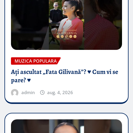
MUZICA POPULARA
Ați ascultat „Fata Gilivană”? ♥️ Cum vi se
pare? ♥️
admin
aug. 4, 2026