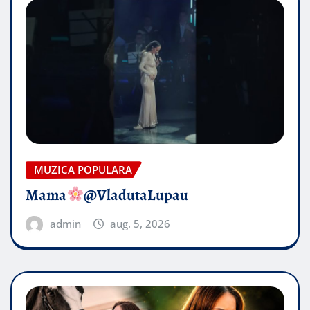
MUZICA POPULARA
Mama
@VladutaLupau
admin
aug. 5, 2026