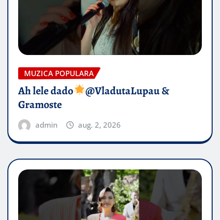
MUZICA POPULARA
Ah lele dado​
@VladutaLupau &
Gramoste
admin
aug. 2, 2026