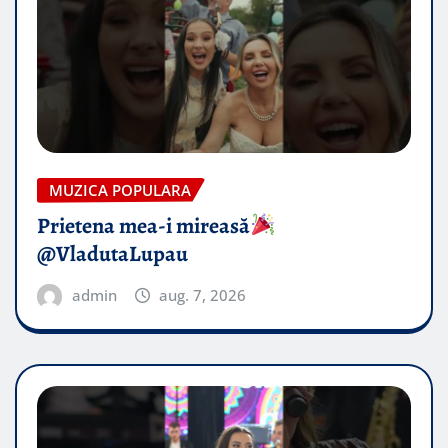
MUZICA POPULARA
Prietena mea-i mireasă​
@VladutaLupau
admin
aug. 7, 2026