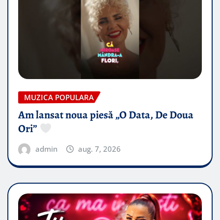
MUZICA POPULARA
Am lansat noua piesă „O Data, De Doua
Ori”
admin
aug. 7, 2026