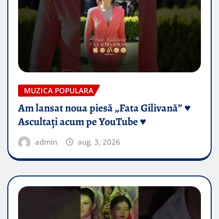
MUZICA POPULARA
Am lansat noua piesă „Fata Gilivană” ♥️
Ascultați acum pe YouTube ♥️
admin
aug. 3, 2026