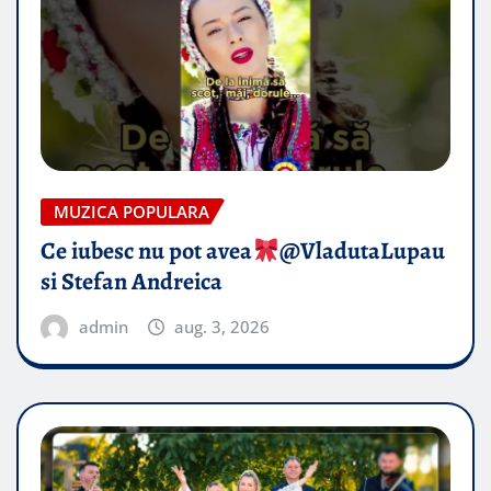
MUZICA POPULARA
Ce iubesc nu pot avea
​@VladutaLupau
si Stefan Andreica
admin
aug. 3, 2026