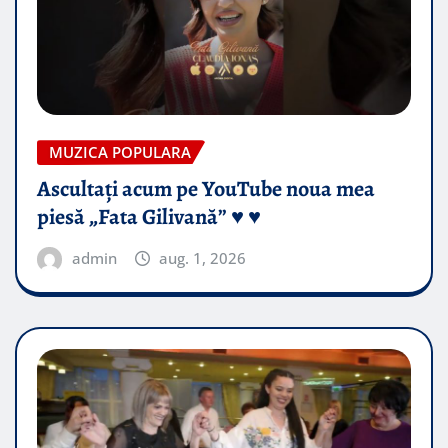
MUZICA POPULARA
Ascultați acum pe YouTube noua mea
piesă „Fata Gilivană” ♥️ ♥️
admin
aug. 1, 2026