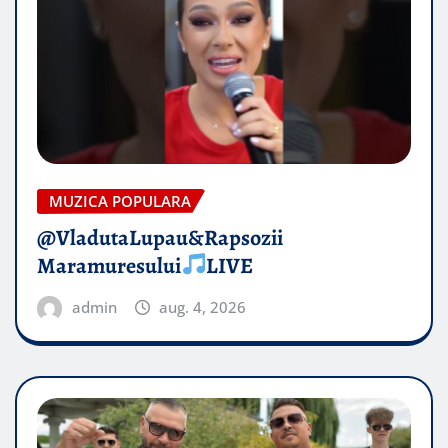
MUZICA POPULARA
@VladutaLupau&Rapsozii
Maramuresului
LIVE
admin
aug. 4, 2026