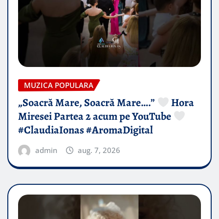
MUZICA POPULARA
„Soacră Mare, Soacră Mare….”
Hora
Miresei Partea 2 acum pe YouTube
#ClaudiaIonas #AromaDigital
admin
aug. 7, 2026