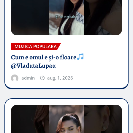
MUZICA POPULARA
Cum e omul e și-o floare
@VladutaLupau
admin
aug. 1, 2026