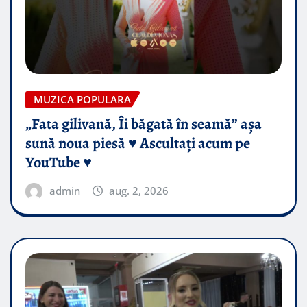
MUZICA POPULARA
„Fata gilivană, Îi băgată în seamă” așa
sună noua piesă ♥️ Ascultați acum pe
YouTube ♥️
admin
aug. 2, 2026