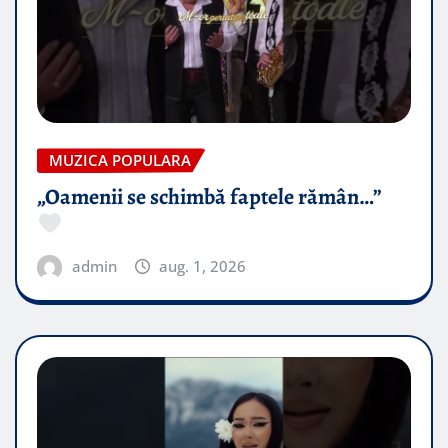
MUZICA POPULARA
„Oamenii se schimbă faptele rămân…”
admin
aug. 1, 2026