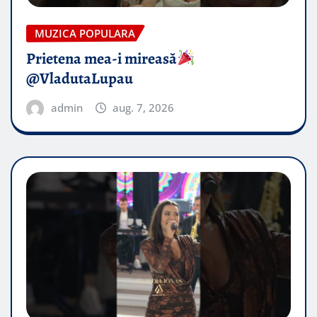
MUZICA POPULARA
Prietena mea-i mireasă​
@VladutaLupau
admin
aug. 7, 2026