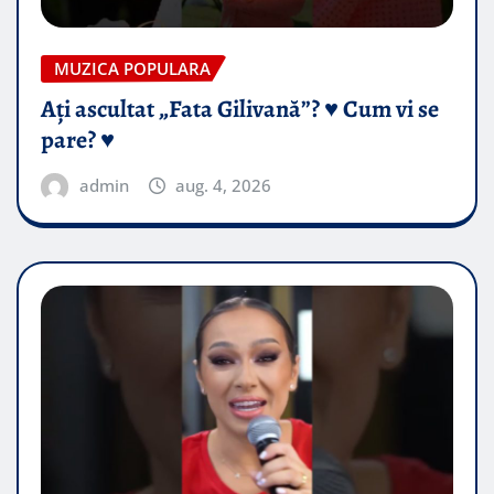
MUZICA POPULARA
Ați ascultat „Fata Gilivană”? ♥️ Cum vi se
pare? ♥️
admin
aug. 4, 2026