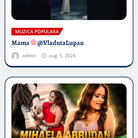
MUZICA POPULARA
Mama
@VladutaLupau
admin
aug. 5, 2026