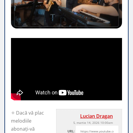
✧ Dacă vă plac
Lucian Dragan
melodiile
S, martie 14, 2026 10:00am
abonați-vă
URL: