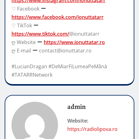
https://www.instagram.com/ionuttatarr
♡ Facebook
https://www.facebook.com/ionuttatarr
♡ TikTok
https://www.tiktok.com/
@ionuttatarr
ღ Website
https://www.ionuttatar.ro
ღ E-mail
contact@ionuttatar.ro
#LucianDragan #DeMiarFiLumeaPeMână
#TATARRNetwork
admin
Website:
https://radiolipova.ro