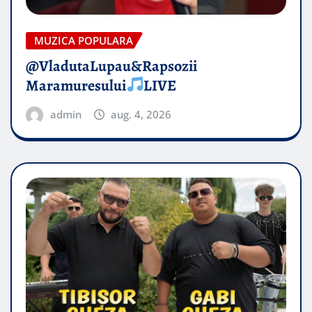
MUZICA POPULARA
@VladutaLupau&Rapsozii
Maramuresului
LIVE
admin
aug. 4, 2026