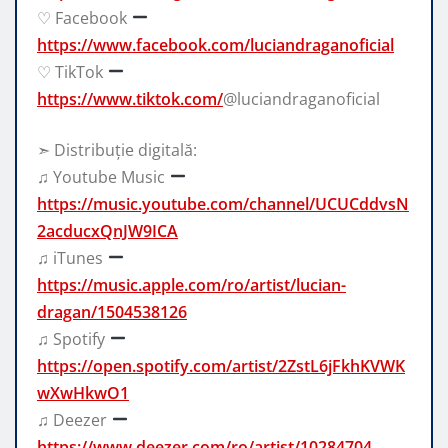
♡ Facebook
https://www.facebook.com/luciandraganoficial
♡ TikTok
https://www.tiktok.com/
@luciandraganoficial
➣ Distribuție digitală:
♫ Youtube Music
https://music.youtube.com/channel/UCUCddvsN
2acducxQnJW9ICA
♫ iTunes
https://music.apple.com/ro/artist/lucian-
dragan/1504538126
♫ Spotify
https://open.spotify.com/artist/2ZstL6jFkhKVWK
wXwHkwO1
♫ Deezer
https://www.deezer.com/ro/artist/10284704