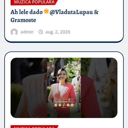
MUZICA POPULARA
Ah lele dado​
@VladutaLupau &
Gramoste
admin
aug. 2, 2026