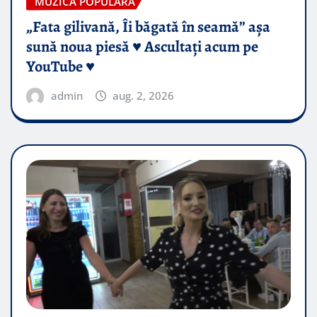
MUZICA POPULARA
„Fata gilivană, Îi băgată în seamă” așa
sună noua piesă ♥️ Ascultați acum pe
YouTube ♥️
admin
aug. 2, 2026