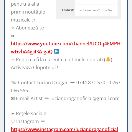
pentru a afla
Embed:
primii noutățile
muzicale ♫
✧ Abonează-te
➠
https://www.youtube.com/channel/UCOq4EMPH
wGvbA4gj43A-gaQ
✧
Pentru a fi la curent cu ultimele noutati (
)
Activeaza Clopotelul !
☏ Contact Lucian Dragan
0744 871 530 – 0767
066 555
✉ E-mail Artist
luciandraganoficial@gmail.com
➣ Rețele sociale:
♡ Instagram
https://www.instagram.com/luciandraganoficial