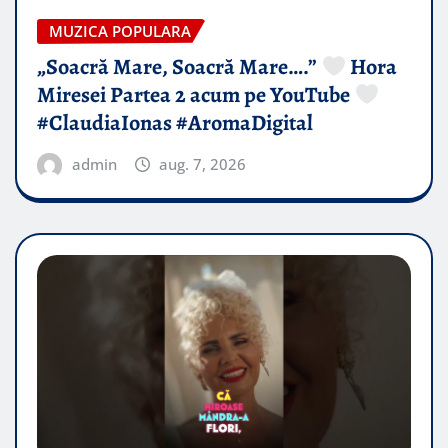
MUZICA POPULARA
„Soacră Mare, Soacră Mare….”
Hora
Miresei Partea 2 acum pe YouTube
#ClaudiaIonas #AromaDigital
admin
aug. 7, 2026