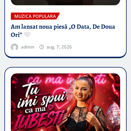
MUZICA POPULARA
Am lansat noua piesă „O Data, De Doua
Ori”
admin
aug. 7, 2026