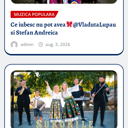
MUZICA POPULARA
Ce iubesc nu pot avea
​@VladutaLupau
si Stefan Andreica
admin
aug. 3, 2026