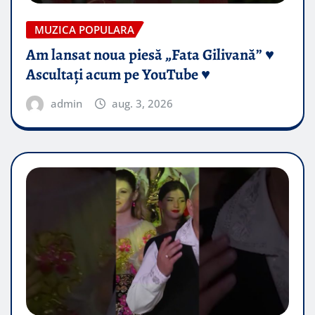
MUZICA POPULARA
Am lansat noua piesă „Fata Gilivană” ♥️
Ascultați acum pe YouTube ♥️
admin
aug. 3, 2026