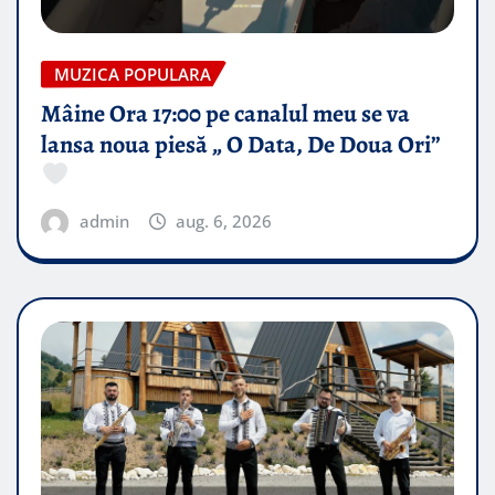
MUZICA POPULARA
Mâine Ora 17:00 pe canalul meu se va
lansa noua piesă „ O Data, De Doua Ori”
admin
aug. 6, 2026