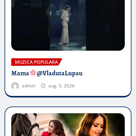
MUZICA POPULARA
Mama
@VladutaLupau
admin
aug. 5, 2026