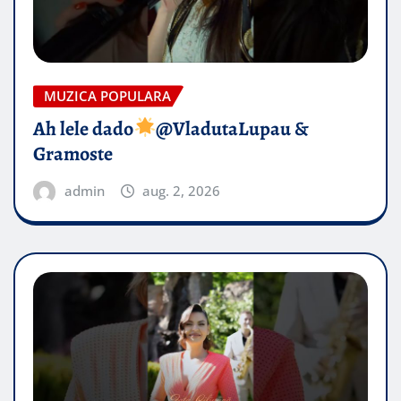
MUZICA POPULARA
Ah lele dado​
@VladutaLupau &
Gramoste
admin
aug. 2, 2026