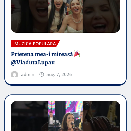
MUZICA POPULARA
Prietena mea-i mireasă​
@VladutaLupau
admin
aug. 7, 2026