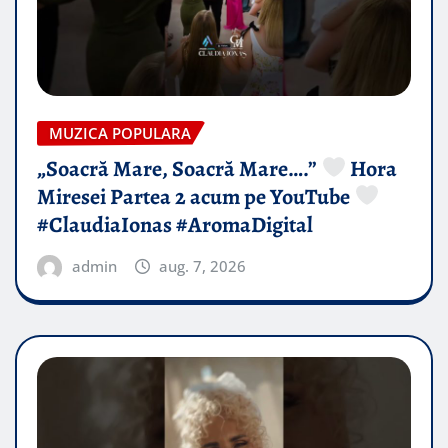
MUZICA POPULARA
„Soacră Mare, Soacră Mare….”
Hora
Miresei Partea 2 acum pe YouTube
#ClaudiaIonas #AromaDigital
admin
aug. 7, 2026