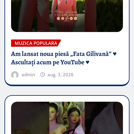
MUZICA POPULARA
Am lansat noua piesă „Fata Gilivană” ♥️
Ascultați acum pe YouTube ♥️
admin
aug. 3, 2026