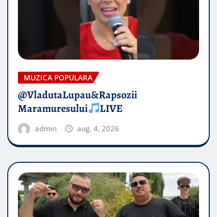
MUZICA POPULARA
@VladutaLupau&Rapsozii
Maramuresului
LIVE
admin
aug. 4, 2026