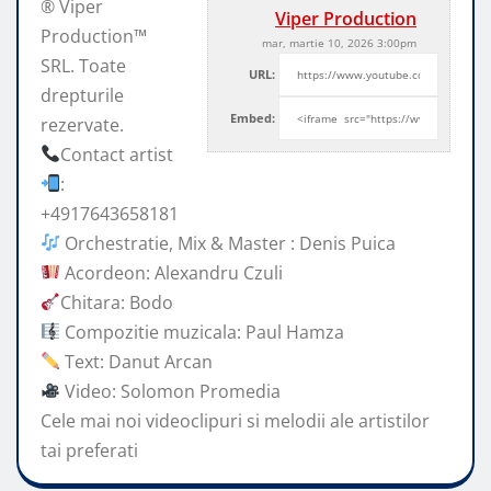
® Viper
Viper Production
Production™
mar, martie 10, 2026 3:00pm
SRL. Toate
URL:
drepturile
Embed:
rezervate.
Contact artist
:
+4917643658181
Orchestratie, Mix & Master : Denis Puica
Acordeon: Alexandru
Czuli
Chitara: Bodo
Compozitie muzicala: Paul Hamza
Text: Danut Arcan
Video: Solomon Promedia
Cele mai noi videoclipuri si melodii ale artistilor
tai preferati