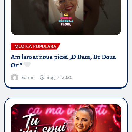
MUZICA POPULARA
Am lansat noua piesă „O Data, De Doua
Ori”
admin
aug. 7, 2026