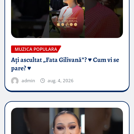
MUZICA POPULARA
Ați ascultat „Fata Gilivană”? ♥️ Cum vi se
pare? ♥️
admin
aug. 4, 2026