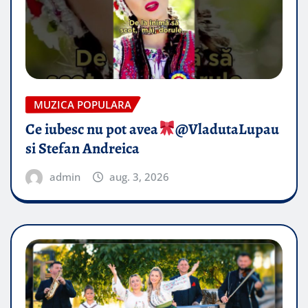
MUZICA POPULARA
Ce iubesc nu pot avea
​@VladutaLupau
si Stefan Andreica
admin
aug. 3, 2026