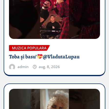
MUZICA POPULARA
Toba și basu’
@VladutaLupau
admin
aug. 8, 2026