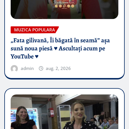
MUZICA POPULARA
„Fata gilivană, Îi băgată în seamă” așa
sună noua piesă ♥️ Ascultați acum pe
YouTube ♥️
admin
aug. 2, 2026