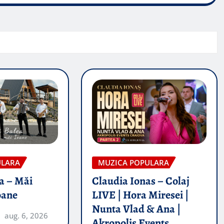
ULARA
MUZICA POPULARA
a – Măi
Claudia Ionas – Colaj
oane
LIVE | Hora Miresei |
Nunta Vlad & Ana |
aug. 6, 2026
Akropolis Events