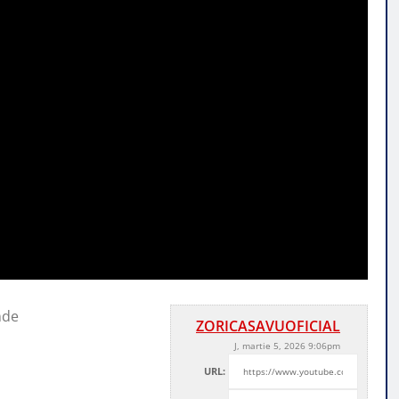
nde
ZORICASAVUOFICIAL
J, martie 5, 2026 9:06pm
URL: