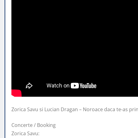
Zorica Savu si Lucian Dragan – Noroace daca te-as pri
Concerte / Booking
Zorica Savu: