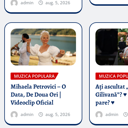
admin
aug. 5, 2026
MUZICA POPULARA
MUZICA POP
Mihaela Petrovici – O
Ați ascultat 
Data, De Doua Ori |
Gilivană”? ♥️
Videoclip Oficial
pare? ♥️
admin
aug. 5, 2026
admin