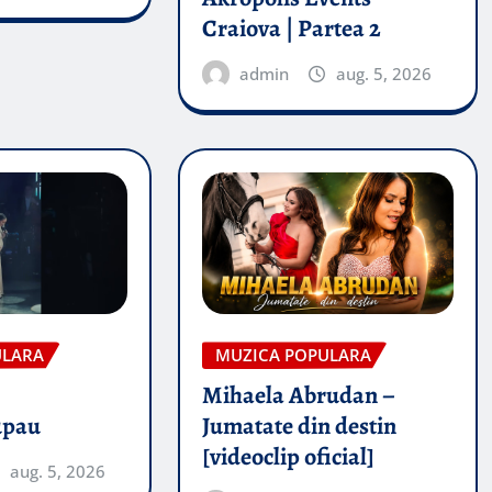
Craiova | Partea 2
admin
aug. 5, 2026
ULARA
MUZICA POPULARA
Mihaela Abrudan –
upau
Jumatate din destin
[videoclip oficial]
aug. 5, 2026