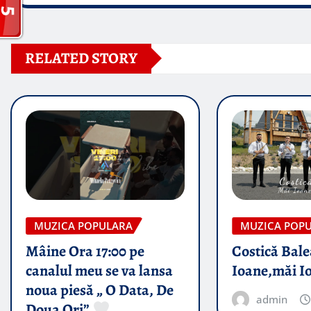
RELATED STORY
MUZICA POPULARA
MUZICA POP
Mâine Ora 17:00 pe
Costică Bale
canalul meu se va lansa
Ioane,măi I
noua piesă „ O Data, De
admin
Doua Ori”