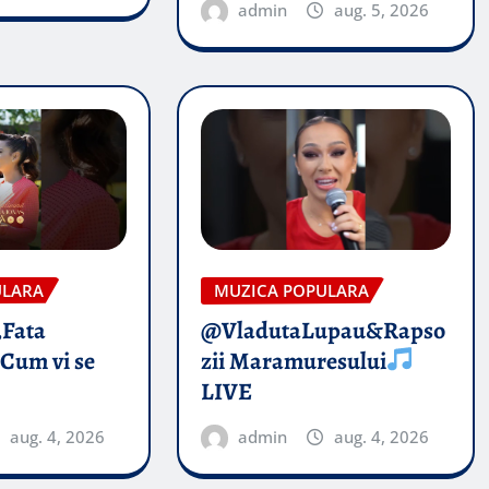
admin
aug. 5, 2026
ULARA
MUZICA POPULARA
„Fata
@VladutaLupau&Rapso
 Cum vi se
zii Maramuresului
LIVE
aug. 4, 2026
admin
aug. 4, 2026