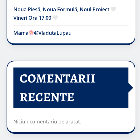
Noua Piesă, Noua Formulă, Noul Proiect
Vineri Ora 17:00
Mama
@VladutaLupau
COMENTARII
RECENTE
Niciun comentariu de arătat.