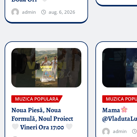
admin
aug. 6, 2026
MUZICA POPULARA
MUZICA POP
Noua Piesă, Noua
Mama
Formulă, Noul Proiect
@VladutaL
Vineri Ora 17:00
admin