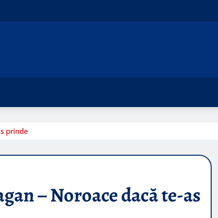
s prinde
agan – Noroace dacă te-as