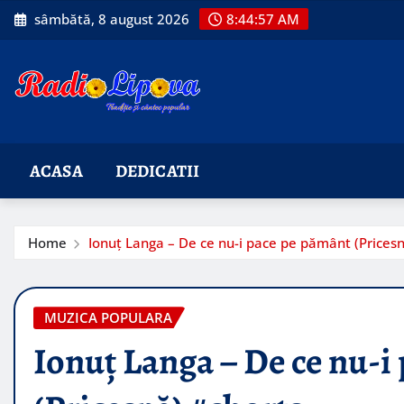
Skip
sâmbătă, 8 august 2026
8:44:59 AM
to
content
ACASA
DEDICATII
Home
Ionuț Langa – De ce nu-i pace pe pământ (Pricesn
MUZICA POPULARA
Ionuț Langa – De ce nu-i