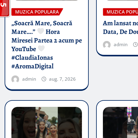
MUZICA POPULARA
MUZICA POP
„Soacră Mare, Soacră
Am lansat n
Mare….”
Hora
Data, De Do
Miresei Partea 2 acum pe
admin
YouTube
#ClaudiaIonas
#AromaDigital
admin
aug. 7, 2026