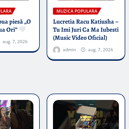
ULARA
MUZICA POPULARA
oua piesă „O
Lucretia Racu Katiusha –
ua Ori”
Tu Imi Juri Ca Ma Iubesti
(Music Video Oficial)
aug. 7, 2026
admin
aug. 7, 2026