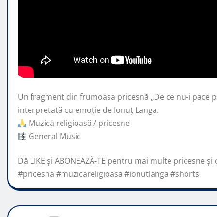
Un fragment din frumoasa pricesnă „De ce nu-i pace 
interpretată cu emoție de Ionuț Langa.
Muzică religioasă /
pricesne
General Music
Dă LIKE și ABONEAZĂ-TE pentru mai multe pricesne și câ
#pricesna #muzicareligioasa #ionutlanga #shorts