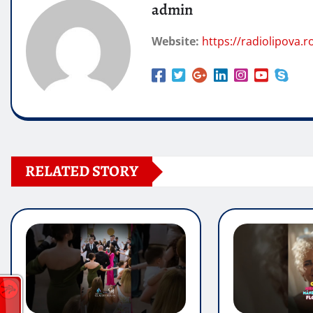
admin
Website:
https://radiolipova.r
RELATED STORY