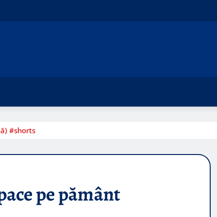
ă) #shorts
 pace pe pământ