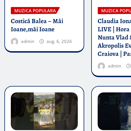
MUZICA POPULARA
MUZICA POP
Costică Balea – Măi
Claudia Iona
Ioane,măi Ioane
LIVE | Hora 
Nunta Vlad 
admin
aug. 6, 2026
Akropolis E
Craiova | Pa
admin