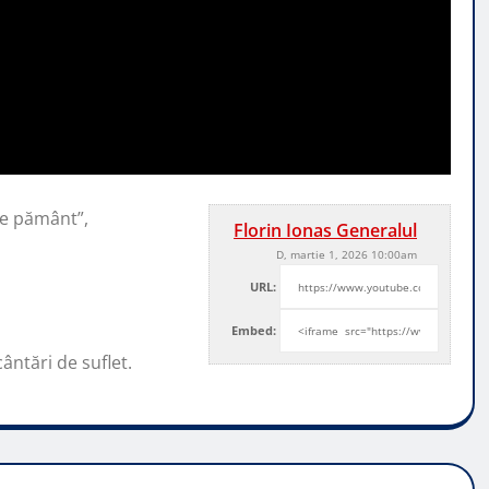
pe pământ”,
Florin Ionas Generalul
D, martie 1, 2026 10:00am
URL:
Embed:
ntări de suflet.