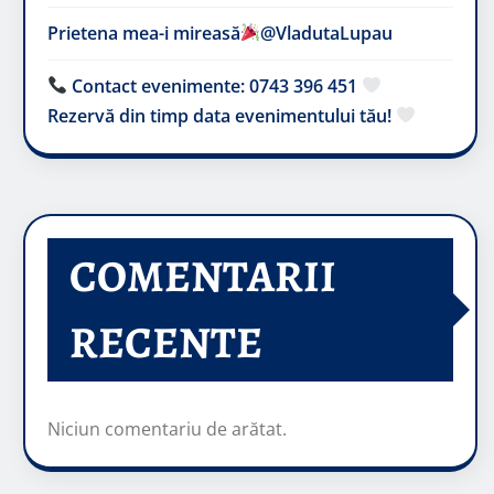
Prietena mea-i mireasă​
@VladutaLupau
Contact evenimente: 0743 396 451
Rezervă din timp data evenimentului tău!
COMENTARII
RECENTE
Niciun comentariu de arătat.