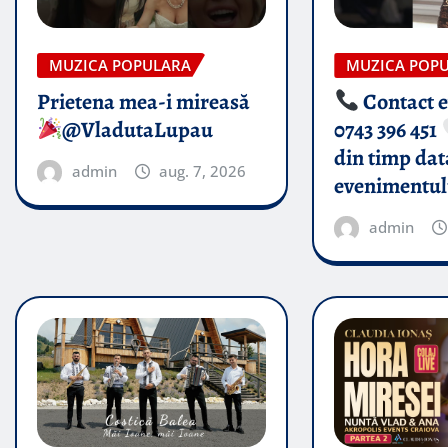
MUZICA POPULARA
MUZICA POP
Prietena mea-i mireasă​
Contact 
@VladutaLupau
0743 396 451
din timp dat
admin
aug. 7, 2026
evenimentul
admin