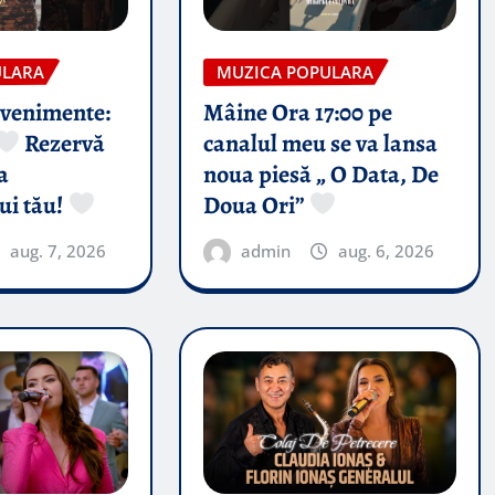
ULARA
MUZICA POPULARA
evenimente:
Mâine Ora 17:00 pe
Rezervă
canalul meu se va lansa
a
noua piesă „ O Data, De
ui tău!
Doua Ori”
aug. 7, 2026
admin
aug. 6, 2026