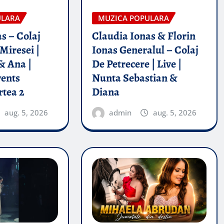
ULARA
MUZICA POPULARA
s – Colaj
Claudia Ionas & Florin
Miresei |
Ionas Generalul – Colaj
& Ana |
De Petrecere | Live |
vents
Nunta Sebastian &
rtea 2
Diana
aug. 5, 2026
admin
aug. 5, 2026