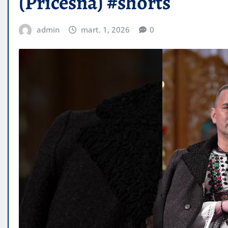
(Pricesnă) #shorts
admin
mart. 1, 2026
0