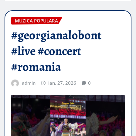
MUZICA POPULARA
#georgianalobont
#live #concert
#romania
admin
ian. 27, 2026
0