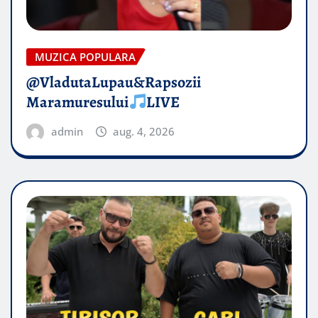
MUZICA POPULARA
@VladutaLupau&Rapsozii
Maramuresului
LIVE
admin
aug. 4, 2026