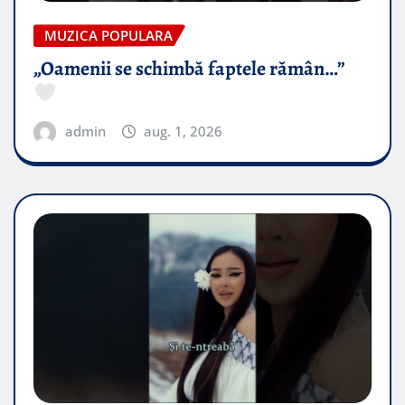
MUZICA POPULARA
„Oamenii se schimbă faptele rămân…”
admin
aug. 1, 2026