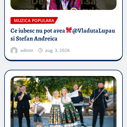
MUZICA POPULARA
Ce iubesc nu pot avea
​@VladutaLupau
si Stefan Andreica
admin
aug. 3, 2026