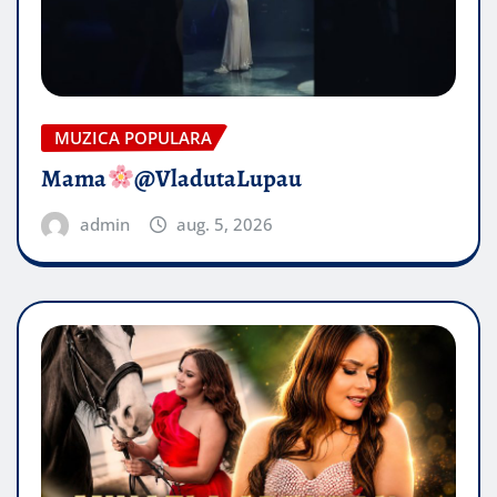
MUZICA POPULARA
Mama
@VladutaLupau
admin
aug. 5, 2026