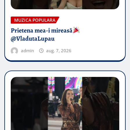
MUZICA POPULARA
Prietena mea-i mireasă​
@VladutaLupau
admin
aug. 7, 2026