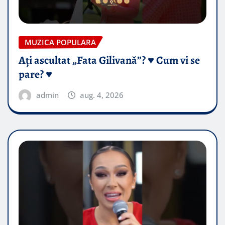
MUZICA POPULARA
Ați ascultat „Fata Gilivană”? ♥️ Cum vi se
pare? ♥️
admin
aug. 4, 2026