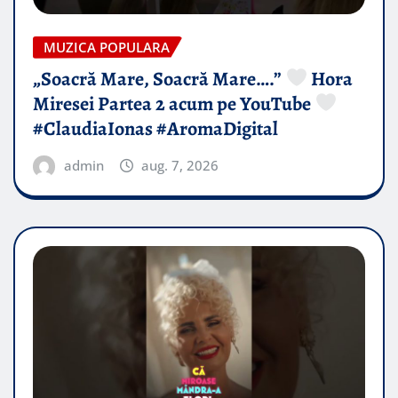
MUZICA POPULARA
„Soacră Mare, Soacră Mare….”
Hora
Miresei Partea 2 acum pe YouTube
#ClaudiaIonas #AromaDigital
admin
aug. 7, 2026