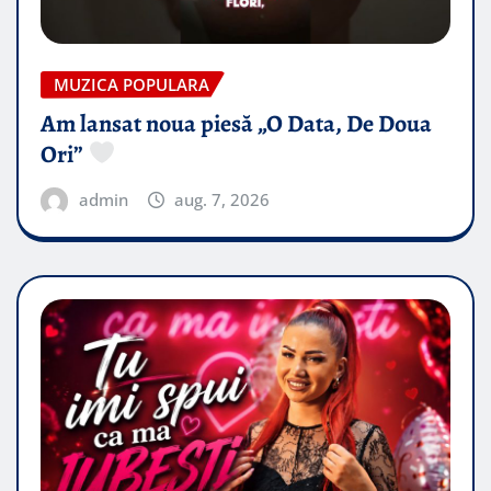
MUZICA POPULARA
Am lansat noua piesă „O Data, De Doua
Ori”
admin
aug. 7, 2026