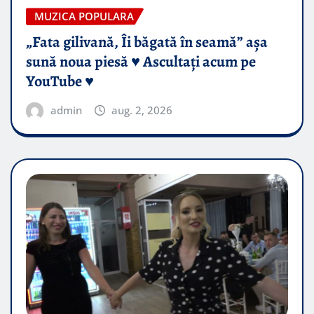
MUZICA POPULARA
„Fata gilivană, Îi băgată în seamă” așa
sună noua piesă ♥️ Ascultați acum pe
YouTube ♥️
admin
aug. 2, 2026