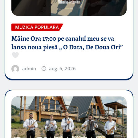
MUZICA POPULARA
Mâine Ora 17:00 pe canalul meu se va
lansa noua piesă „ O Data, De Doua Ori”
admin
aug. 6, 2026