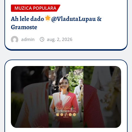
MUZICA POPULARA
Ah lele dado​
@VladutaLupau &
Gramoste
admin
aug. 2, 2026