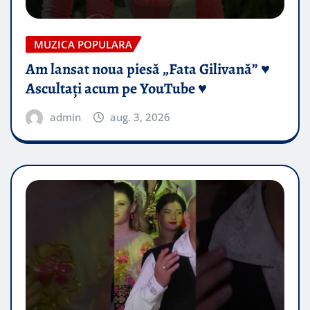
MUZICA POPULARA
Am lansat noua piesă „Fata Gilivană” ♥️
Ascultați acum pe YouTube ♥️
admin
aug. 3, 2026