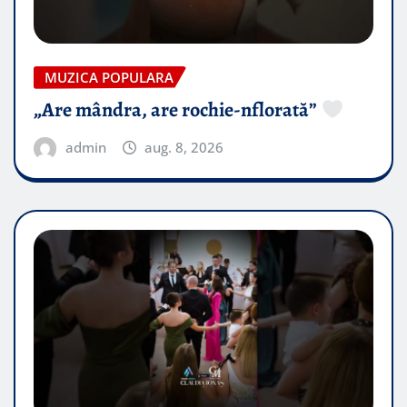
MUZICA POPULARA
„Are mândra, are rochie-nflorată”
admin
aug. 8, 2026