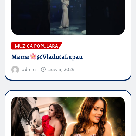
MUZICA POPULARA
Mama
@VladutaLupau
admin
aug. 5, 2026