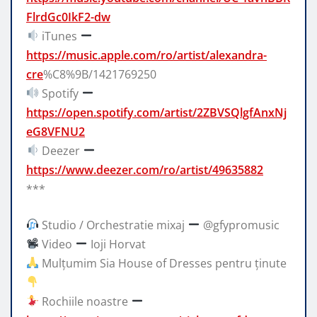
FlrdGc0IkF2-dw
iTunes
https://music.apple.com/ro/artist/alexandra-
cre
%C8%9B/1421769250
Spotify
https://open.spotify.com/artist/2ZBVSQlgfAnxNj
eG8VFNU2
Deezer
https://www.deezer.com/ro/artist/49635882
***
Studio / Orchestratie mixaj
@gfypromusic
Video
Ioji Horvat
Mulțumim Sia House of Dresses pentru ținute
Rochiile noastre