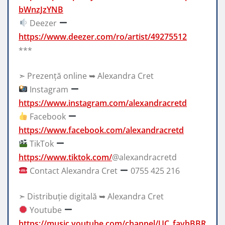
bWnzJzYNB
Deezer
https://www.deezer.com/ro/artist/49275512
***
➣ Prezență online ➥ Alexandra Cret
Instagram
https://www.instagram.com/alexandracretd
Facebook
https://www.facebook.com/alexandracretd
TikTok
https://www.tiktok.com/
@alexandracretd
Contact Alexandra Cret
0755 425 216
➣ Distribuție digitală ➥ Alexandra Cret
Youtube
https://music.youtube.com/channel/UC_favhBBR