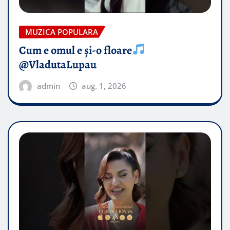
MUZICA POPULARA
Cum e omul e și-o floare
@VladutaLupau
admin
aug. 1, 2026