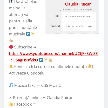
Dacă vă plac
Claudia Puican
melodiile
J, ianuarie 22, 2026 3:00pm
abonați-vă
URL:
pentru a afla
Embed:
primii noutățile
muzicale
Subscribe ➠
https://www.youtube.com/channel/UCtjFx3Wi8Z
_cO5agH9sf2kQ
Pentru a fi la curent cu ultimele noutati (
)
Activeaza Clopotelul !
Muzica text
CBS MUSIC
➣ Prezență online ➥ Claudia Puican
Facebook