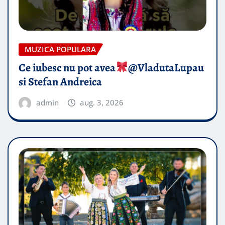
MUZICA POPULARA
Ce iubesc nu pot avea
​@VladutaLupau
si Stefan Andreica
admin
aug. 3, 2026