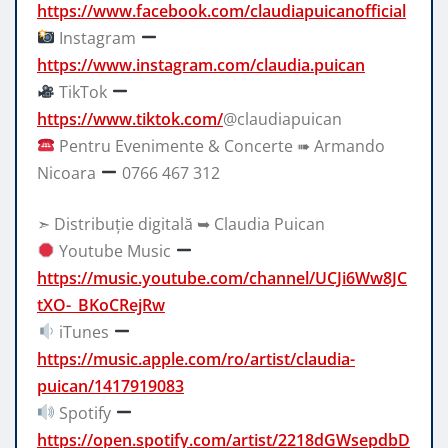
https://www.facebook.com/claudiapuicanofficial
Instagram
https://www.instagram.com/claudia.puican
TikTok
https://www.tiktok.com/
@claudiapuican
Pentru Evenimente & Concerte ➠ Armando
Nicoara
0766 467 312
➣ Distribuție digitală ➥ Claudia Puican
Youtube Music
https://music.youtube.com/channel/UCJi6Ww8JC
tXO-_BKoCRejRw
iTunes
https://music.apple.com/ro/artist/claudia-
puican/1417919083
Spotify
https://open.spotify.com/artist/2218dGWsepdbD