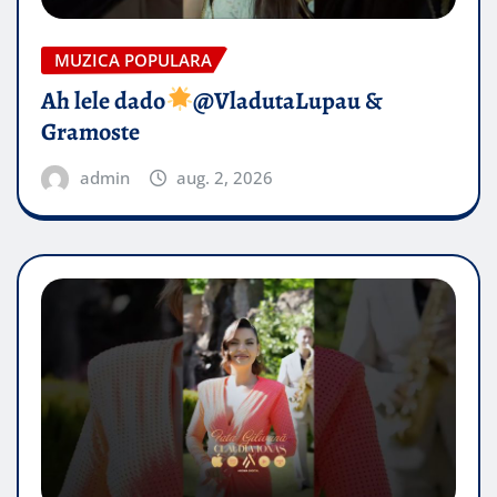
MUZICA POPULARA
Ah lele dado​
@VladutaLupau &
Gramoste
admin
aug. 2, 2026