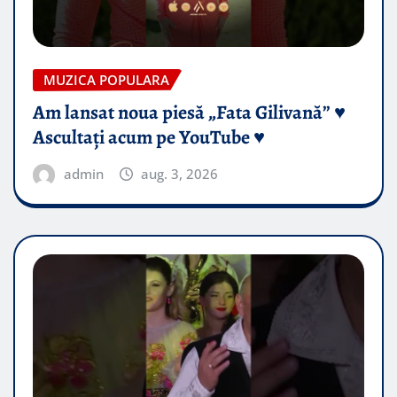
MUZICA POPULARA
Am lansat noua piesă „Fata Gilivană” ♥️
Ascultați acum pe YouTube ♥️
admin
aug. 3, 2026