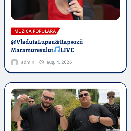
MUZICA POPULARA
@VladutaLupau&Rapsozii
Maramuresului
LIVE
admin
aug. 4, 2026