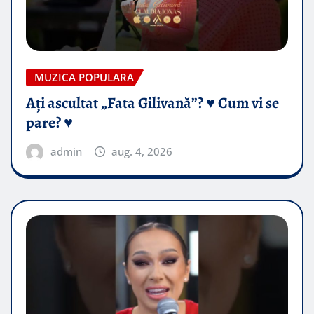
MUZICA POPULARA
Ați ascultat „Fata Gilivană”? ♥️ Cum vi se
pare? ♥️
admin
aug. 4, 2026