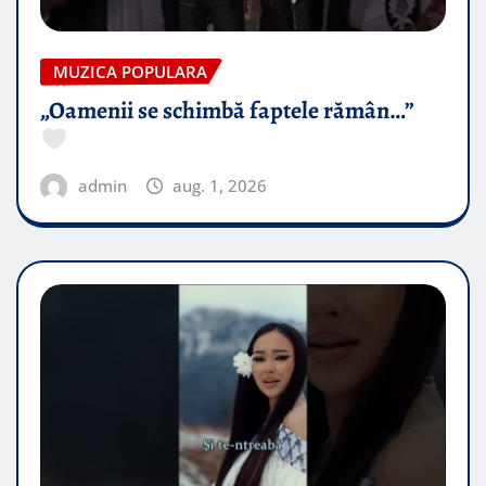
MUZICA POPULARA
„Oamenii se schimbă faptele rămân…”
admin
aug. 1, 2026