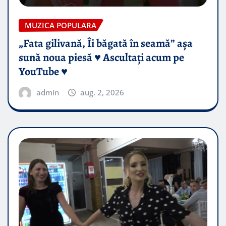
MUZICA POPULARA
„Fata gilivană, Îi băgată în seamă” așa
sună noua piesă ♥️ Ascultați acum pe
YouTube ♥️
admin
aug. 2, 2026