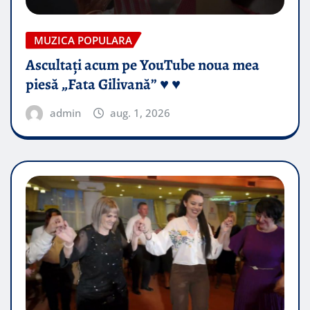
MUZICA POPULARA
Ascultați acum pe YouTube noua mea
piesă „Fata Gilivană” ♥️ ♥️
admin
aug. 1, 2026