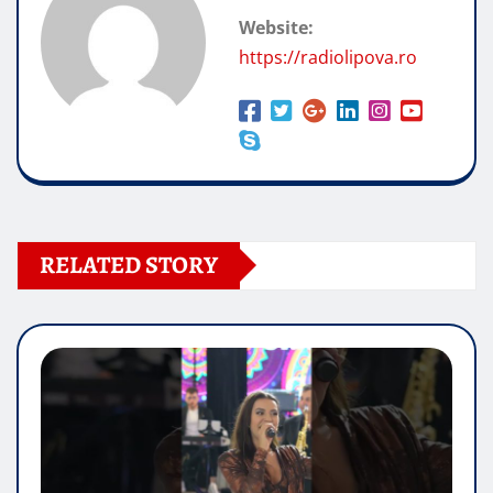
Website:
https://radiolipova.ro
RELATED STORY