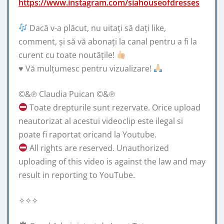
https://www.instagram.com/siahouseofdresses
Dacă v-a plăcut, nu uitați să dați like,
comment, și să vă abonați la canal pentru a fi la
curent cu toate noutățile!
♥️
Vă mulțumesc pentru vizualizare!
©&℗ Claudia Puican ©&℗
Toate drepturile sunt rezervate. Orice upload
neautorizat al acestui videoclip este ilegal si
poate fi raportat oricand la Youtube.
All rights are reserved. Unauthorized
uploading of this video is against the law and may
result in reporting to YouTube.
✧✧✧