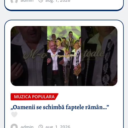
MUZICA POPULARA
„Oamenii se schimbă faptele rămân…”
admin
aug. 1, 2026