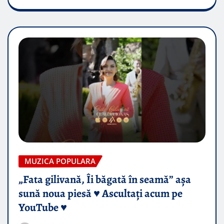
MUZICA POPULARA
„Fata gilivană, Îi băgată în seamă” așa
sună noua piesă ♥️ Ascultați acum pe
YouTube ♥️