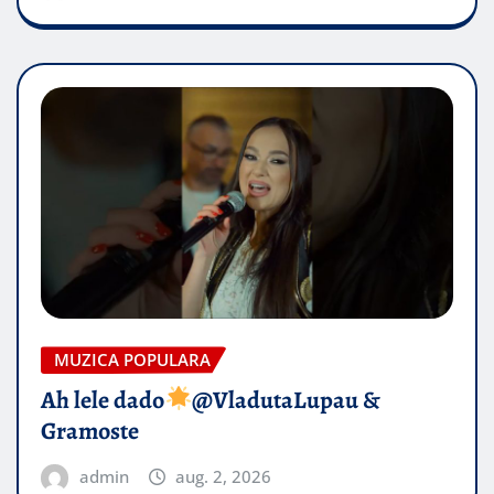
MUZICA POPULARA
Ah lele dado​
@VladutaLupau &
Gramoste
admin
aug. 2, 2026