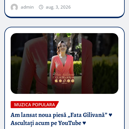
admin
aug. 3, 2026
MUZICA POPULARA
Am lansat noua piesă „Fata Gilivană” ♥️
Ascultați acum pe YouTube ♥️