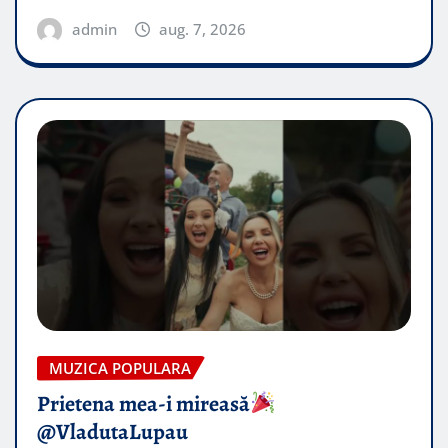
admin
aug. 7, 2026
MUZICA POPULARA
Prietena mea-i mireasă​
@VladutaLupau