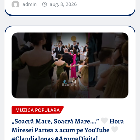
admin
aug. 8, 2026
MUZICA POPULARA
„Soacră Mare, Soacră Mare….”
Hora
Miresei Partea 2 acum pe YouTube
#ClaudiaIonas #AromaDigital