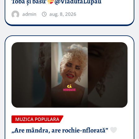
Toba și basu’
@VladutaLupau
admin
aug. 8, 2026
MUZICA POPULARA
„Are mândra, are rochie-nflorată”