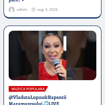
admin
aug. 4, 2026
MUZICA POPULARA
@VladutaLupau&Rapsozii
Maramuresului
LIVE