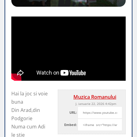
Hai la joc si voie
Muzica Romanului
buna
J, ianuarie 22, 2026 4:42pm
Din Arad,din
URL:
Podgorie
Embed:
Numa cum Adi
le stie