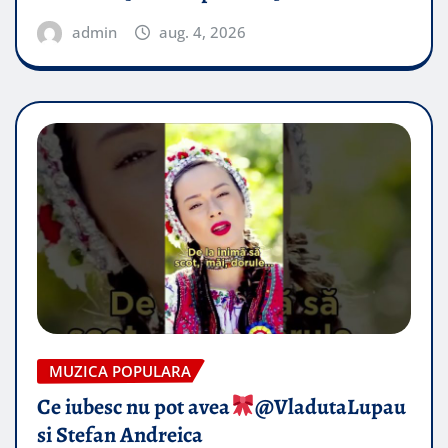
admin
aug. 4, 2026
MUZICA POPULARA
Ce iubesc nu pot avea
​@VladutaLupau
si Stefan Andreica