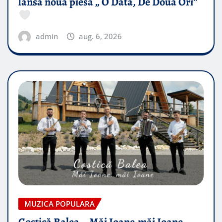
lansa noua piesă „ O Data, De Doua Ori”
admin
aug. 6, 2026
MUZICA POPULARA
Costică Balea – Măi Ioane,măi Ioane