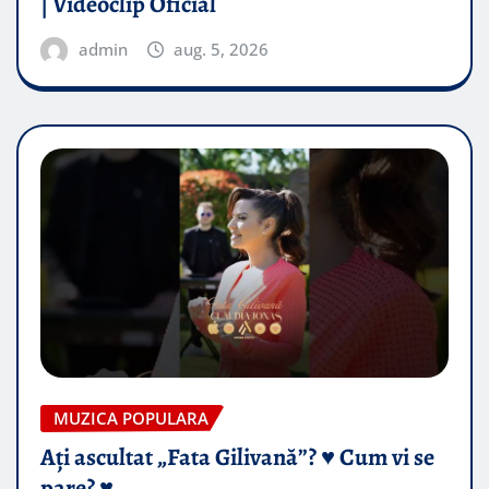
| Videoclip Oficial
admin
aug. 5, 2026
MUZICA POPULARA
Ați ascultat „Fata Gilivană”? ♥️ Cum vi se
pare? ♥️