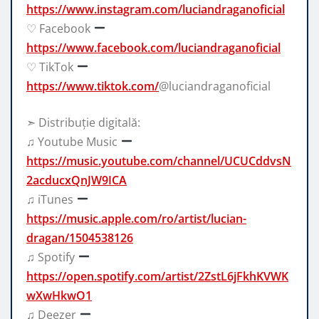
https://www.instagram.com/luciandraganoficial
♡ Facebook
https://www.facebook.com/luciandraganoficial
♡ TikTok
https://www.tiktok.com/
@luciandraganoficial
➣ Distribuție digitală:
♫ Youtube Music
https://music.youtube.com/channel/UCUCddvsN
2acducxQnJW9ICA
♫ iTunes
https://music.apple.com/ro/artist/lucian-
dragan/1504538126
♫ Spotify
https://open.spotify.com/artist/2ZstL6jFkhKVWK
wXwHkwO1
♫ Deezer