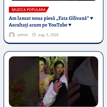
MUZICA POPULARA
Am lansat noua piesă „Fata Gilivană” ♥️
Ascultați acum pe YouTube ♥️
admin
aug. 3, 2026