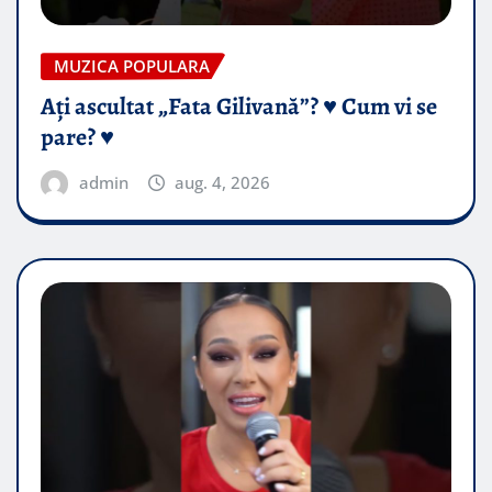
MUZICA POPULARA
Ați ascultat „Fata Gilivană”? ♥️ Cum vi se
pare? ♥️
admin
aug. 4, 2026