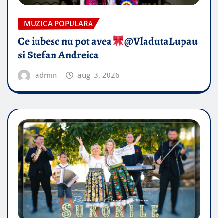
MUZICA POPULARA
Ce iubesc nu pot avea
​@VladutaLupau
si Stefan Andreica
admin
aug. 3, 2026