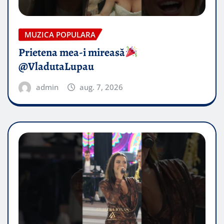
MUZICA POPULARA
Prietena mea-i mireasă​
@VladutaLupau
admin
aug. 7, 2026