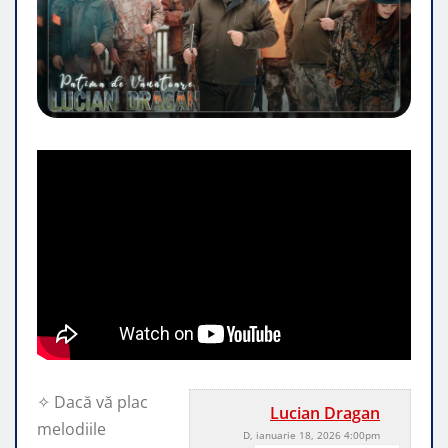
✧ Dacă vă plac
Lucian Dragan
melodiile
D, ianuarie 18, 2026 4:00pm