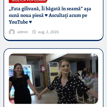
„Fata gilivană, Îi băgată în seamă” așa
sună noua piesă ♥️ Ascultați acum pe
YouTube ♥️
admin
aug. 2, 2026