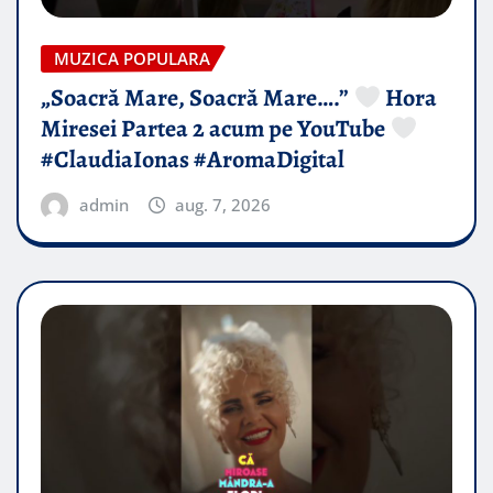
MUZICA POPULARA
„Soacră Mare, Soacră Mare….”
Hora
Miresei Partea 2 acum pe YouTube
#ClaudiaIonas #AromaDigital
admin
aug. 7, 2026