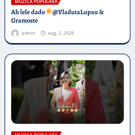
MUZICA POPULARA
Ah lele dado​
@VladutaLupau &
Gramoste
admin
aug. 2, 2026
MUZICA POPULARA