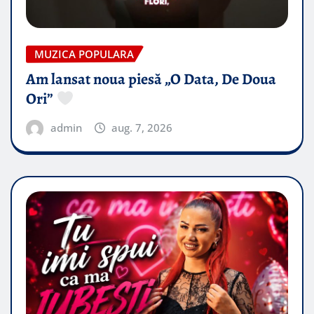
MUZICA POPULARA
Am lansat noua piesă „O Data, De Doua
Ori”
admin
aug. 7, 2026