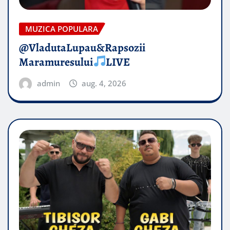
MUZICA POPULARA
@VladutaLupau&Rapsozii
Maramuresului
LIVE
admin
aug. 4, 2026