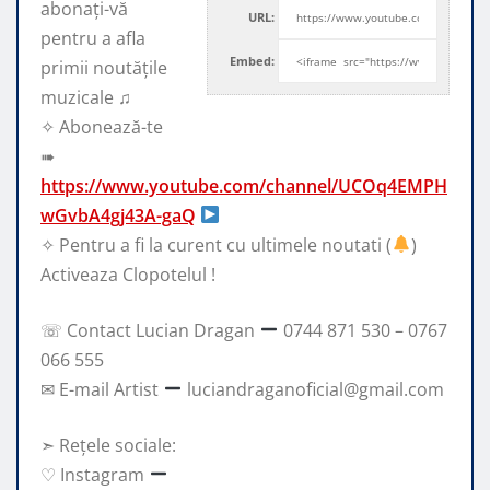
abonați-vă
URL:
pentru a afla
Embed:
primii noutățile
muzicale ♫
✧ Abonează-te
➠
https://www.youtube.com/channel/UCOq4EMPH
wGvbA4gj43A-gaQ
✧
Pentru a fi la curent cu ultimele noutati (
)
Activeaza Clopotelul !
☏ Contact Lucian Dragan
0744 871 530 – 0767
066 555
✉ E-mail Artist
luciandraganoficial@gmail.com
➣ Rețele sociale:
♡ Instagram