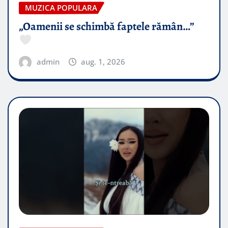
MUZICA POPULARA
„Oamenii se schimbă faptele rămân…”
admin
aug. 1, 2026