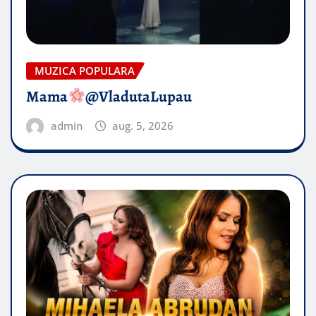
MUZICA POPULARA
Mama
@VladutaLupau
admin
aug. 5, 2026