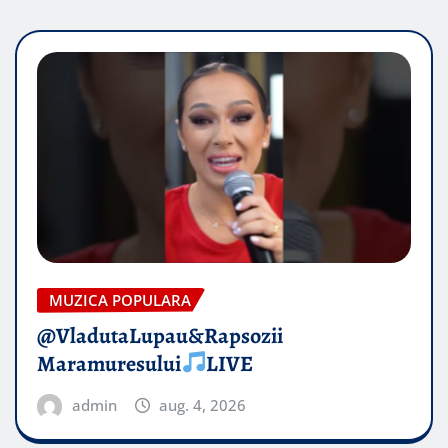
MUZICA POPULARA
@VladutaLupau&Rapsozii
Maramuresului
LIVE
admin
aug. 4, 2026