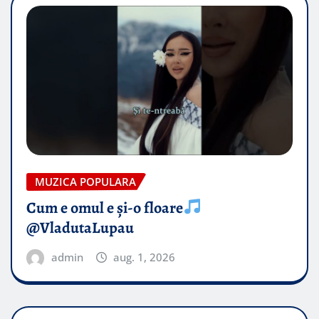
MUZICA POPULARA
Cum e omul e și-o floare
@VladutaLupau
admin
aug. 1, 2026