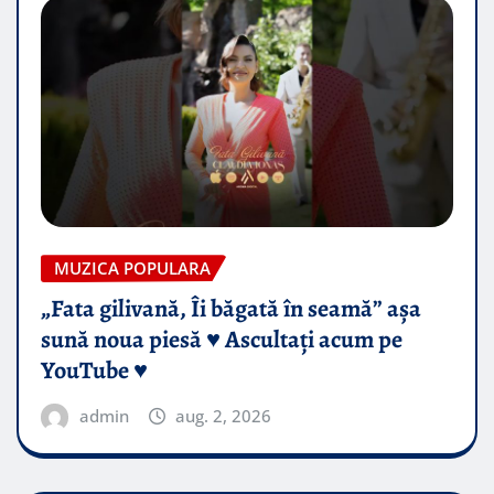
MUZICA POPULARA
„Fata gilivană, Îi băgată în seamă” așa
sună noua piesă ♥️ Ascultați acum pe
YouTube ♥️
admin
aug. 2, 2026