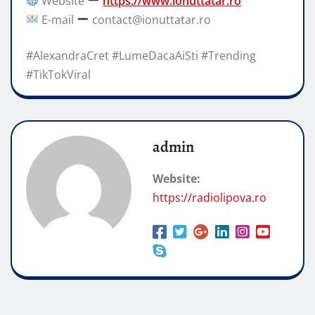
Website
https://www.ionuttatar.ro
E-mail
contact@ionuttatar.ro
#AlexandraCret #LumeDacaAiSti #Trending
#TikTokViral
admin
Website:
https://radiolipova.ro