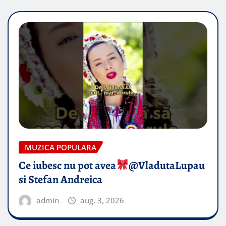
MUZICA POPULARA
Ce iubesc nu pot avea
​@VladutaLupau
si Stefan Andreica
admin
aug. 3, 2026