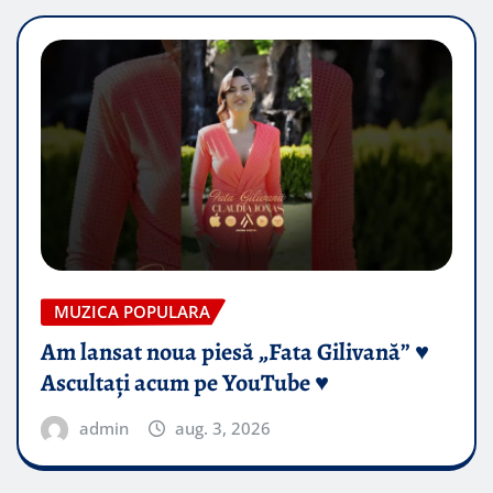
MUZICA POPULARA
Am lansat noua piesă „Fata Gilivană” ♥️
Ascultați acum pe YouTube ♥️
admin
aug. 3, 2026