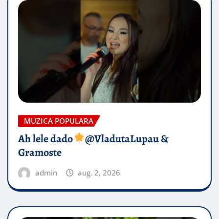
MUZICA POPULARA
Ah lele dado​
@VladutaLupau &
Gramoste
admin
aug. 2, 2026