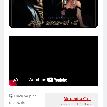
Dacă vă plac
Alexandra Cret
melodiile
J, ianuarie 15, 2026 4:00pm