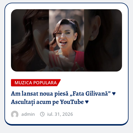
MUZICA POPULARA
Am lansat noua piesă „Fata Gilivană” ♥️
Ascultați acum pe YouTube ♥️
admin
iul. 31, 2026