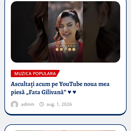
MUZICA POPULARA
Ascultați acum pe YouTube noua mea
piesă „Fata Gilivană” ♥️ ♥️
admin
aug. 1, 2026