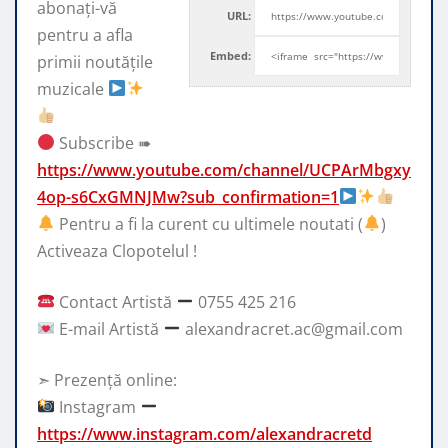
abonați-vă
URL:
pentru a afla
Embed:
primii noutățile
muzicale
Subscribe ➠
https://www.youtube.com/channel/UCPArMbgxy
4op-s6CxGMNJMw?sub_confirmation=1
Pentru
a fi la curent cu ultimele noutati (
)
Activeaza Clopotelul !
Contact Artistă
0755 425 216
E-mail Artistă
alexandracret.ac@gmail.com
➣ Prezență online:
Instagram
https://www.instagram.com/alexandracretd