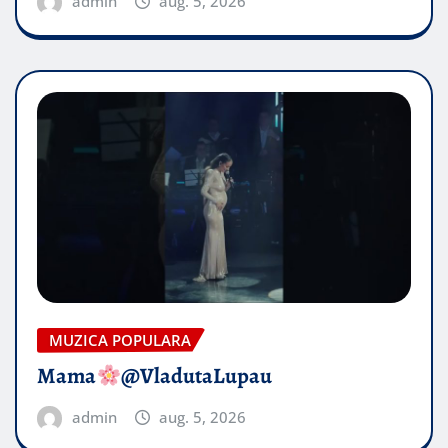
admin
aug. 5, 2026
MUZICA POPULARA
Mama
@VladutaLupau
admin
aug. 5, 2026