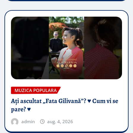
MUZICA POPULARA
Ați ascultat „Fata Gilivană”? ♥️ Cum vi se
pare? ♥️
admin
aug. 4, 2026