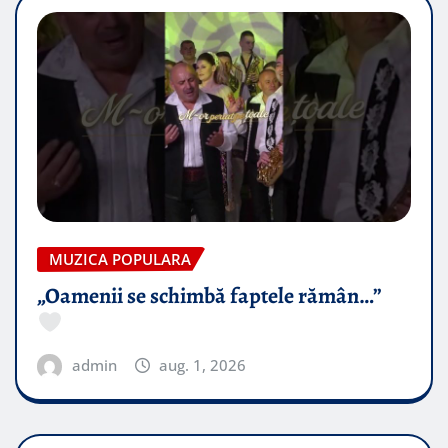
MUZICA POPULARA
„Oamenii se schimbă faptele rămân…”
admin
aug. 1, 2026