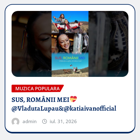
MUZICA POPULARA
SUS, ROMÂNII MEI
@VladutaLupau&@katiaivanofficial
admin
iul. 31, 2026