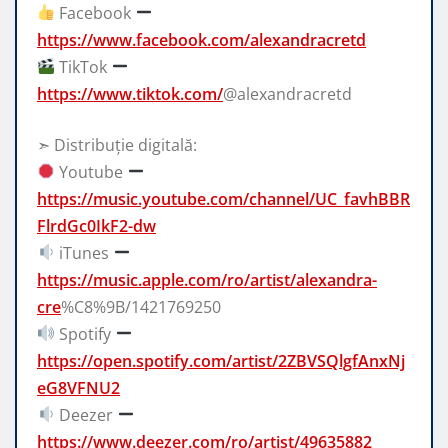
Facebook
https://www.facebook.com/alexandracretd
TikTok
https://www.tiktok.com/
@alexandracretd
➣ Distribuție digitală:
Youtube
https://music.youtube.com/channel/UC_favhBBR
FlrdGc0IkF2-dw
iTunes
https://music.apple.com/ro/artist/alexandra-
cre
%C8%9B/1421769250
Spotify
https://open.spotify.com/artist/2ZBVSQlgfAnxNj
eG8VFNU2
Deezer
https://www.deezer.com/ro/artist/49635882