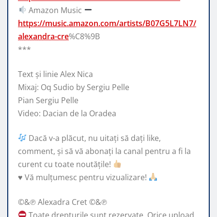
Amazon Music
https://music.amazon.com/artists/B07G5L7LN7/
alexandra-cre
%C8%9B
***
Text și linie Alex Nica
Mixaj: Oq Sudio by Sergiu Pelle
Pian Sergiu Pelle
Video: Dacian de la Oradea
Dacă v-a plăcut, nu uitați să dați like,
comment, și să vă abonați la canal pentru a fi la
curent cu toate noutățile!
♥️
Vă mulțumesc pentru vizualizare!
©&℗ Alexadra Cret ©&℗
Toate drepturile sunt rezervate. Orice upload