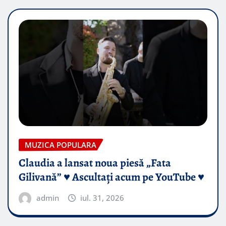
MUZICA POPULARA
Claudia a lansat noua piesă „Fata
Gilivană” ♥️ Ascultați acum pe YouTube ♥️
admin
iul. 31, 2026