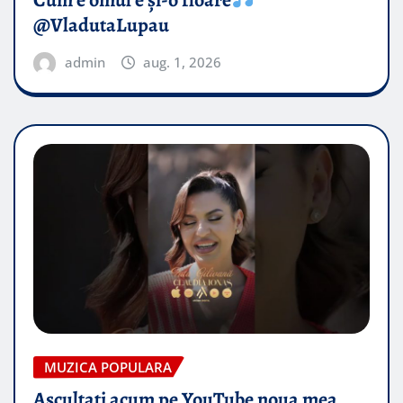
Cum e omul e și-o floare
@VladutaLupau
admin
aug. 1, 2026
MUZICA POPULARA
Ascultați acum pe YouTube noua mea