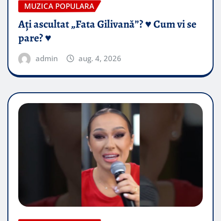
MUZICA POPULARA
Ați ascultat „Fata Gilivană”? ♥️ Cum vi se
pare? ♥️
admin
aug. 4, 2026