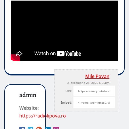
Mile Povan
D, decembrie 28, 2025 6:55pm
URL:
admin
Embed:
Website:
https://radiolipova.ro