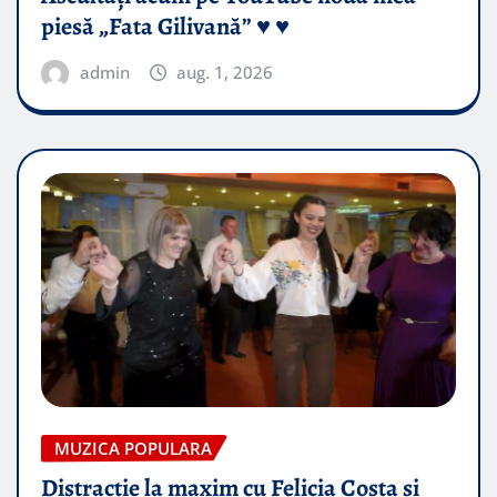
piesă „Fata Gilivană” ♥️ ♥️
admin
aug. 1, 2026
MUZICA POPULARA
Distractie la maxim cu Felicia Costa si