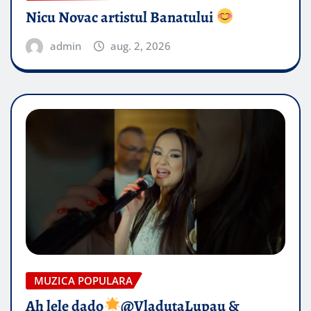
Nicu Novac artistul Banatului
admin
aug. 2, 2026
MUZICA POPULARA
Ah lele dado​
@VladutaLupau &