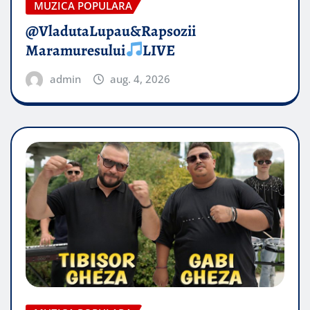
MUZICA POPULARA
@VladutaLupau&Rapsozii
Maramuresului
LIVE
admin
aug. 4, 2026