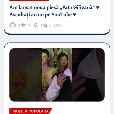
Am lansat noua piesă „Fata Gilivană” ♥️
Ascultați acum pe YouTube ♥️
admin
aug. 3, 2026
MUZICA POPULARA