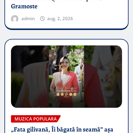
Gramoste
admin
aug. 2, 2026
MUZICA POPULARA
„Fata gilivană, Îi băgată în seamă” așa