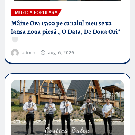
MUZICA POPULARA
Mâine Ora 17:00 pe canalul meu se va
lansa noua piesă „ O Data, De Doua Ori”
admin
aug. 6, 2026