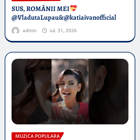
SUS, ROMÂNII MEI
@VladutaLupau&@katiaivanofficial
admin
iul. 31, 2026
MUZICA POPULARA