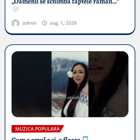
„Oamenii se schimbă faptele rămân…”
admin
aug. 1, 2026
MUZICA POPULARA