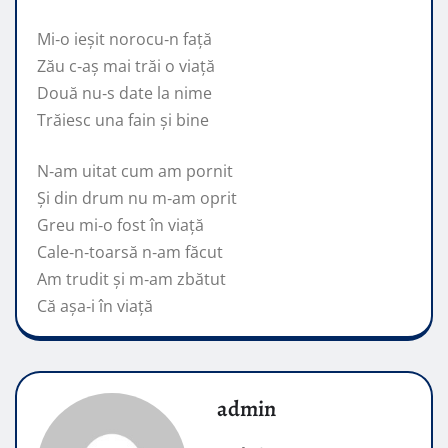
Mi‑o ieșit norocu‑n față
Zău c‑aș mai trăi o viață
Două nu‑s date la nime
Trăiesc una fain și bine
N‑am uitat cum am pornit
Și din drum nu m‑am oprit
Greu mi‑o fost în viață
Cale‑n‑toarsă n‑am făcut
Am trudit și m‑am zbătut
Că așa‑i în viață
admin