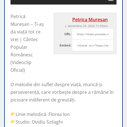
Petrică
Petrica Muresan
Mureșan – Ți-aș
J, decembrie 25, 2025 11:00am
da viață tot ce
URL:
vrei | Cântec
Embed:
Popular
Românesc
(Videoclip
Oficial)
O melodie din suflet despre viață,
muncă și
perseverență, care vorbește despre a rămâne în
picioare indiferent de greutăți.
Linie melodică: Florea Ion
Studio: Ovidiu Szilaghi