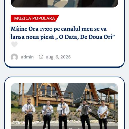
MUZICA POPULARA
Mâine Ora 17:00 pe canalul meu se va
lansa noua piesă „ O Data, De Doua Ori”
admin
aug. 6, 2026