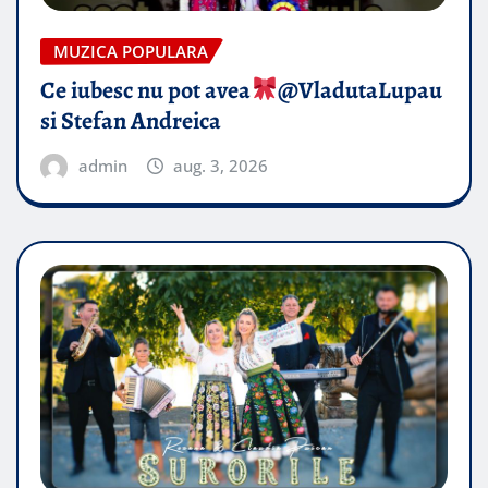
MUZICA POPULARA
Ce iubesc nu pot avea
​@VladutaLupau
si Stefan Andreica
admin
aug. 3, 2026