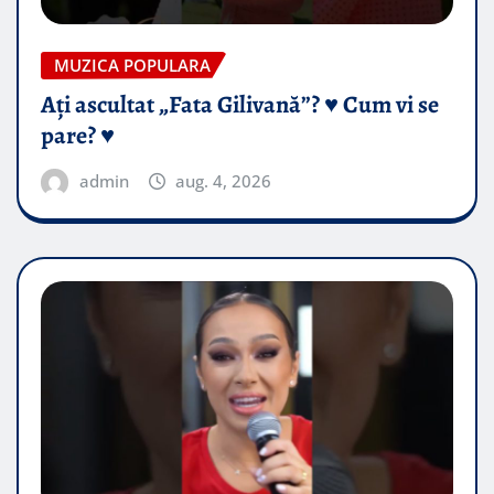
MUZICA POPULARA
Ați ascultat „Fata Gilivană”? ♥️ Cum vi se
pare? ♥️
admin
aug. 4, 2026