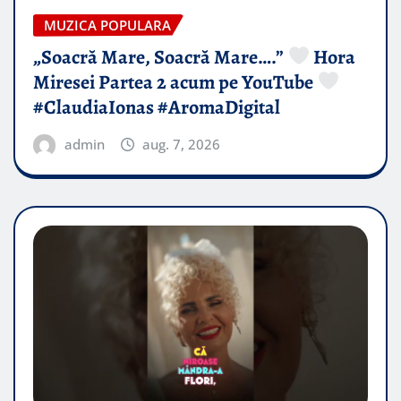
MUZICA POPULARA
„Soacră Mare, Soacră Mare….”
Hora
Miresei Partea 2 acum pe YouTube
#ClaudiaIonas #AromaDigital
admin
aug. 7, 2026