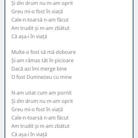
Și din drum nu m‑am oprit
Greu mi‑o fost în viață
Cale‑n‑toarsă n‑am făcut
Am trudit și m‑am zbătut
Că așa‑i în viață
Multe‑o fost să mă doboare
Și‑am rămas tăt în picioare
Dacă azi îmi merge bine
O fost Dumnezeu cu mine
N‑am uitat cum am pornit
Și din drum nu m‑am oprit
Greu mi‑o fost în viață
Cale‑n‑toarsă n‑am făcut
Am trudit și m‑am zbătut
Că așa‑i în viață