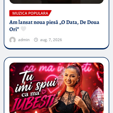
MUZICA POPULARA
Am lansat noua piesă „O Data, De Doua
Ori”
admin
aug. 7, 2026