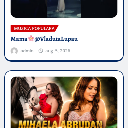
MUZICA POPULARA
Mama
@VladutaLupau
admin
aug. 5, 2026