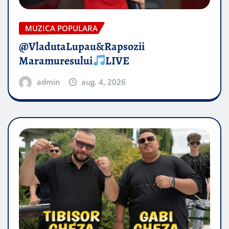
MUZICA POPULARA
@VladutaLupau&Rapsozii
Maramuresului
LIVE
admin
aug. 4, 2026