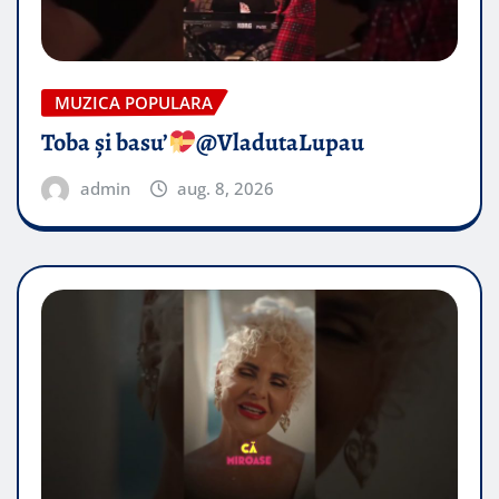
MUZICA POPULARA
Toba și basu’
@VladutaLupau
admin
aug. 8, 2026