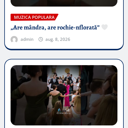
MUZICA POPULARA
„Are mândra, are rochie-nflorată”
admin
aug. 8, 2026