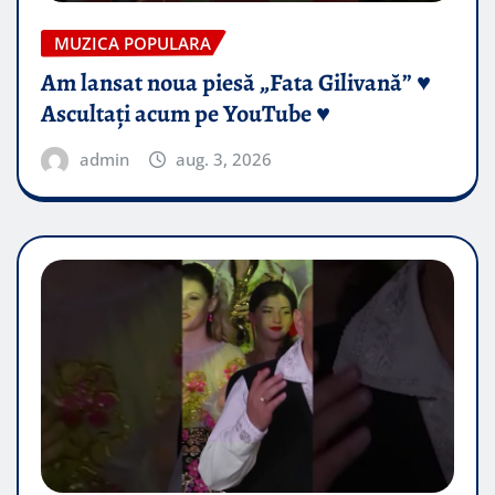
MUZICA POPULARA
Am lansat noua piesă „Fata Gilivană” ♥️
Ascultați acum pe YouTube ♥️
admin
aug. 3, 2026