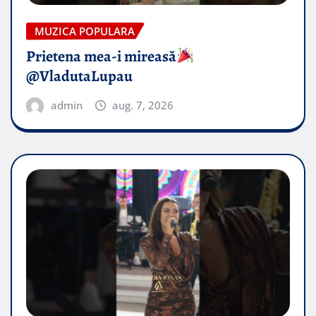
MUZICA POPULARA
Prietena mea-i mireasă​
@VladutaLupau
admin
aug. 7, 2026