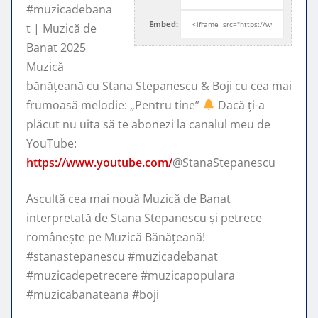
#muzicadebana
Embed:
t | Muzică de
Banat 2025
Muzică
bănățeană cu Stana Stepanescu & Boji cu cea
mai
frumoasă melodie: „Pentru tine”
Dacă ți-a
plăcut nu uita să te abonezi la canalul meu de
YouTube:
https://www.youtube.com/
@StanaStepanescu
Ascultă cea mai nouă Muzică de Banat
interpretată de Stana Stepanescu și petrece
românește pe Muzică Bănățeană!
#stanastepanescu #muzicadebanat
#muzicadepetrecere #muzicapopulara
#muzicabanateana #boji