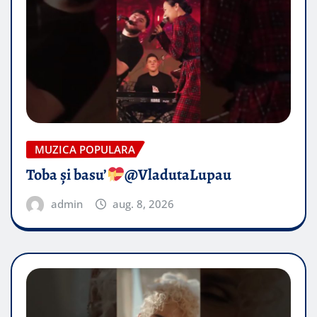
MUZICA POPULARA
Toba și basu’
@VladutaLupau
admin
aug. 8, 2026