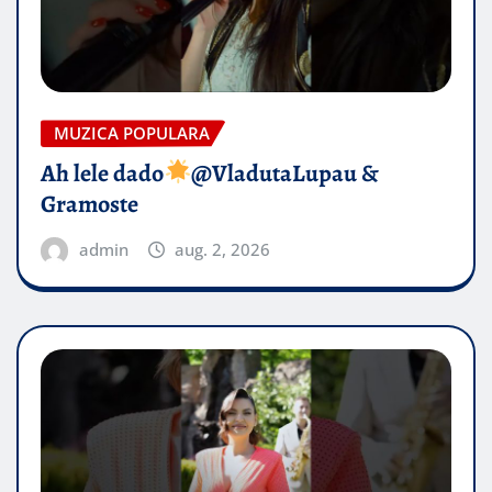
MUZICA POPULARA
Ah lele dado​
@VladutaLupau &
Gramoste
admin
aug. 2, 2026