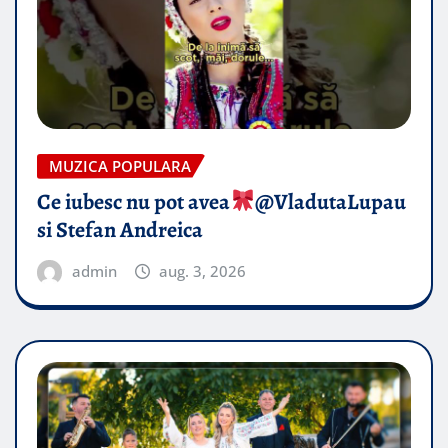
MUZICA POPULARA
Ce iubesc nu pot avea
​@VladutaLupau
si Stefan Andreica
admin
aug. 3, 2026