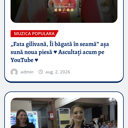
MUZICA POPULARA
„Fata gilivană, Îi băgată în seamă” așa
sună noua piesă ♥️ Ascultați acum pe
YouTube ♥️
admin
aug. 2, 2026