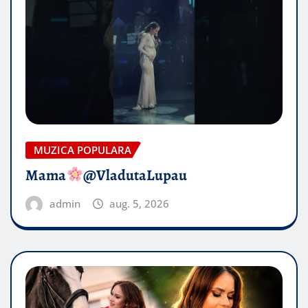
MUZICA POPULARA
Mama
@VladutaLupau
admin
aug. 5, 2026