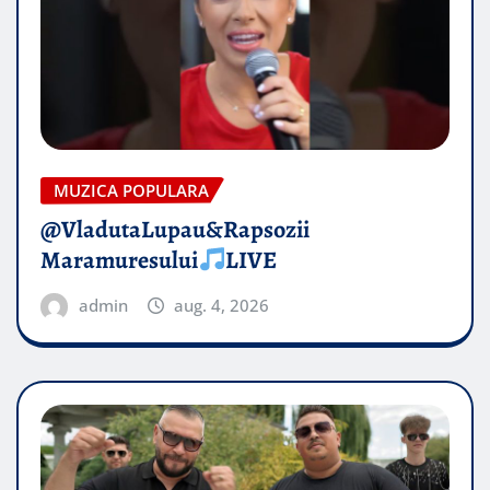
MUZICA POPULARA
@VladutaLupau&Rapsozii
Maramuresului
LIVE
admin
aug. 4, 2026