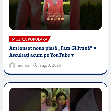
MUZICA POPULARA
Am lansat noua piesă „Fata Gilivană” ♥️
Ascultați acum pe YouTube ♥️
admin
aug. 3, 2026