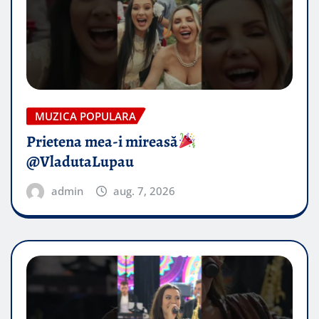
MUZICA POPULARA
Prietena mea-i mireasă​
@VladutaLupau
admin
aug. 7, 2026