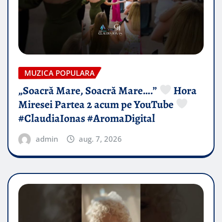
MUZICA POPULARA
„Soacră Mare, Soacră Mare….”
Hora
Miresei Partea 2 acum pe YouTube
#ClaudiaIonas #AromaDigital
admin
aug. 7, 2026