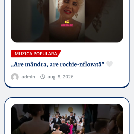
MUZICA POPULARA
„Are mândra, are rochie-nflorată”
admin
aug. 8, 2026