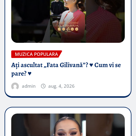
MUZICA POPULARA
Ați ascultat „Fata Gilivană”? ♥️ Cum vi se
pare? ♥️
admin
aug. 4, 2026