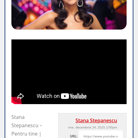
Stana
Stana Stepanescu
Stepanescu –
mie, decembrie 24, 2025 2:00pm
Pentru tine |
URL: