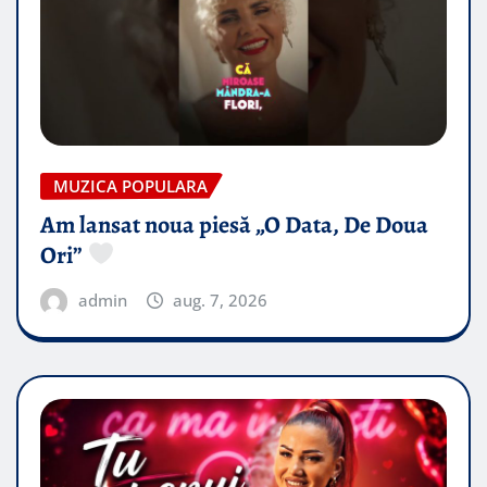
MUZICA POPULARA
Am lansat noua piesă „O Data, De Doua
Ori”
admin
aug. 7, 2026