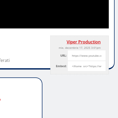
Viper Production
mie, decembrie 17, 2025 3:01pm
URL:
ferati
Embed:
o