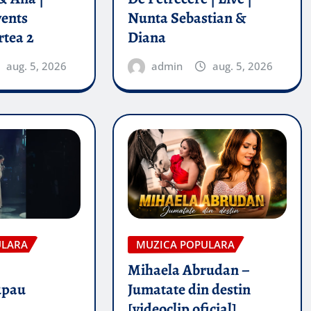
vents
Nunta Sebastian &
rtea 2
Diana
aug. 5, 2026
admin
aug. 5, 2026
ULARA
MUZICA POPULARA
Mihaela Abrudan –
upau
Jumatate din destin
[videoclip oficial]