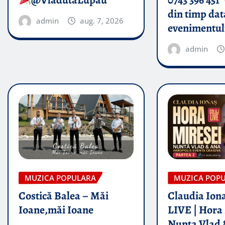
din timp dat
admin
aug. 7, 2026
evenimentul
admin
MUZICA POPULARA
MUZICA POP
Costică Balea – Măi
Claudia Iona
Ioane,măi Ioane
LIVE | Hora 
Nunta Vlad 