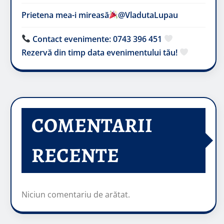
Prietena mea-i mireasă​
@VladutaLupau
Contact evenimente: 0743 396 451
Rezervă din timp data evenimentului tău!
COMENTARII
RECENTE
Niciun comentariu de arătat.