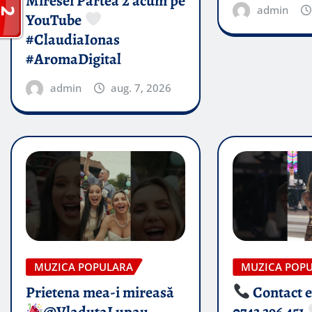
Miresei Partea 2 acum pe
admin
YouTube
#ClaudiaIonas
#AromaDigital
admin
aug. 7, 2026
MUZICA POPULARA
MUZICA POP
Prietena mea-i mireasă​
Contact 
@VladutaLupau
0743 396 451