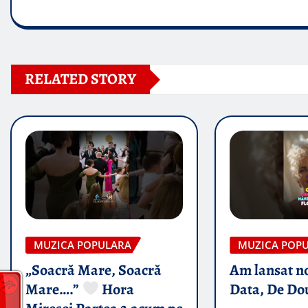
RELATED STORY
MUZICA POPULARA
MUZICA POP
„Soacră Mare, Soacră
Am lansat n
Mare….”
Hora
Data, De Do