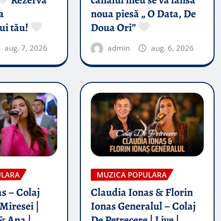
a
noua piesă „ O Data, De
ui tău!
Doua Ori”
aug. 7, 2026
admin
aug. 6, 2026
ULARA
MUZICA POPULARA
s – Colaj
Claudia Ionas & Florin
Miresei |
Ionas Generalul – Colaj
& Ana |
De Petrecere | Live |