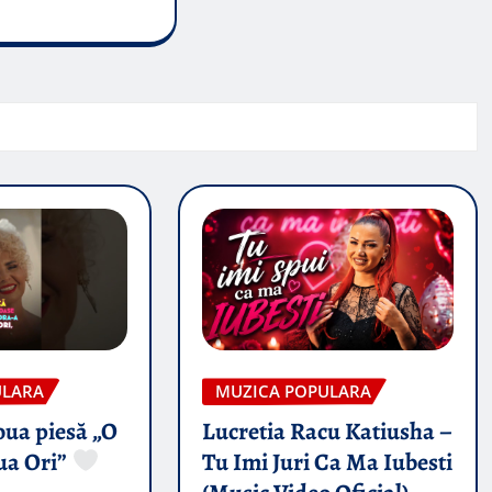
ULARA
MUZICA POPULARA
oua piesă „O
Lucretia Racu Katiusha –
ua Ori”
Tu Imi Juri Ca Ma Iubesti