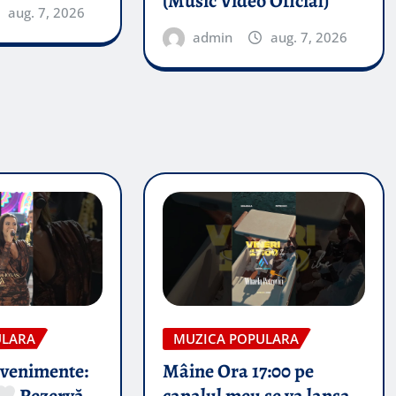
(Music Video Oficial)
aug. 7, 2026
admin
aug. 7, 2026
ULARA
MUZICA POPULARA
evenimente:
Mâine Ora 17:00 pe
Rezervă
canalul meu se va lansa