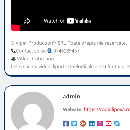
® Viper Production™ SRL. Toate drepturile rezervate.
Contact solist
: 0746289457
Video: Gabi Jianu
Cele mai noi videoclipuri si melodii ale artistilor tai
pre
admin
Website:
https://radiolipova.r