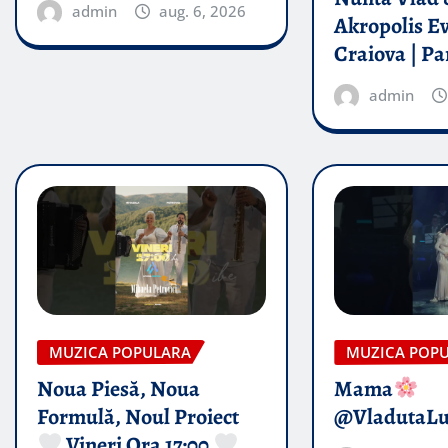
admin
aug. 6, 2026
Akropolis E
Craiova | Pa
admin
MUZICA POPULARA
MUZICA POP
Noua Piesă, Noua
Mama
Formulă, Noul Proiect
@VladutaL
Vineri Ora 17:00