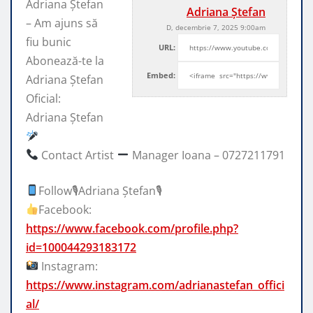
Adriana Ștefan
Adriana Ștefan
– Am ajuns să
D, decembrie 7, 2025 9:00am
fiu bunic
URL:
Abonează-te la
Embed:
Adriana Ștefan
Oficial:
Adriana Ștefan
Contact Artist
Manager Ioana –
0727211791
Follow🎙Adriana Ștefan🎙
Facebook:
https://www.facebook.com/profile.php?
id=100044293183172
Instagram:
https://www.instagram.com/adrianastefan_offici
al/