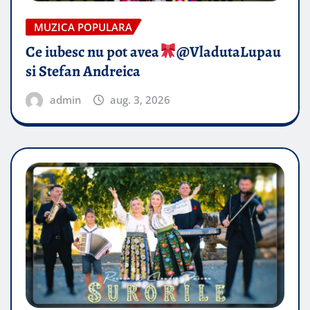
MUZICA POPULARA
Ce iubesc nu pot avea
​@VladutaLupau
si Stefan Andreica
admin
aug. 3, 2026