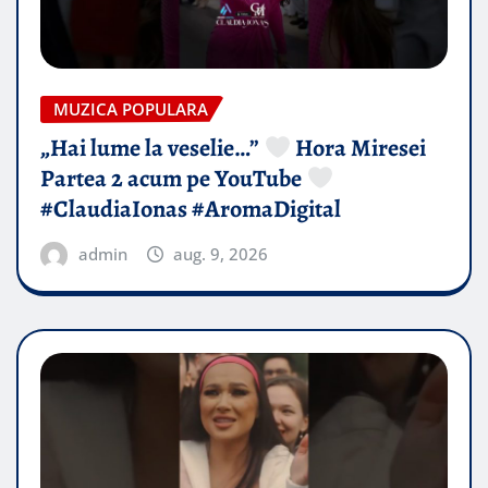
MUZICA POPULARA
„Hai lume la veselie…”
Hora Miresei
Partea 2 acum pe YouTube
#ClaudiaIonas #AromaDigital
admin
aug. 9, 2026