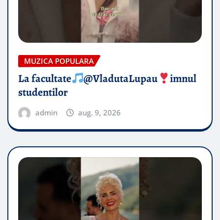
MUZICA POPULARA
La facultate
@VladutaLupau
imnul
studentilor
admin
aug. 9, 2026