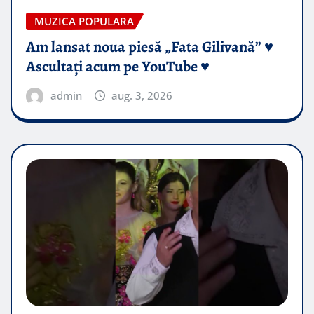
MUZICA POPULARA
Am lansat noua piesă „Fata Gilivană” ♥️
Ascultați acum pe YouTube ♥️
admin
aug. 3, 2026