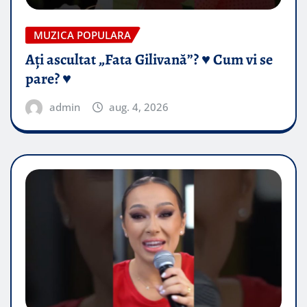
MUZICA POPULARA
Ați ascultat „Fata Gilivană”? ♥️ Cum vi se
pare? ♥️
admin
aug. 4, 2026