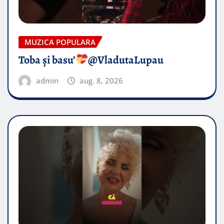
MUZICA POPULARA
Toba și basu’
@VladutaLupau
admin
aug. 8, 2026