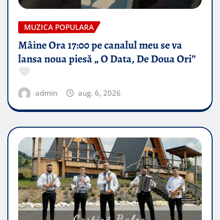
MUZICA POPULARA
Mâine Ora 17:00 pe canalul meu se va
lansa noua piesă „ O Data, De Doua Ori”
admin
aug. 6, 2026