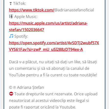
❣ TikTok:
https://www.tiktok.com/
@adrianastefanoficial
Apple Music:
https://music.apple.com/us/artist/adriana-
stefan/1502036647
Spotify:
https://open.spotify.com/artist/4vSDTJ2wubf57X
VYS61Fav?si=zwP_mU_uSl288zDT94ex-A
Dacă v-a plăcut, nu uitați să dați un like, să lăsați
un comentariu și să vă abonați la canalul de
YouTube pentru a fi la curent cu toate noutățile!
© ℗ Adriana Ștefan
Toate drepturile sunt rezervate. Orice upload
neautorizat al acestui videoclip este ilegal si
poate fi raportat oricând la Youtube.