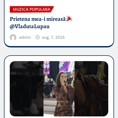
MUZICA POPULARA
Prietena mea-i mireasă​
@VladutaLupau
admin
aug. 7, 2026