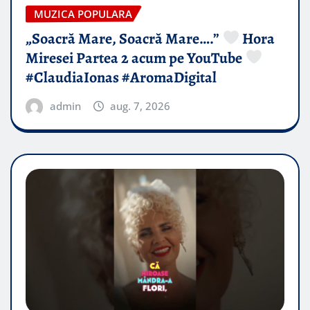
MUZICA POPULARA
„Soacră Mare, Soacră Mare….”
Hora
Miresei Partea 2 acum pe YouTube
#ClaudiaIonas #AromaDigital
admin
aug. 7, 2026