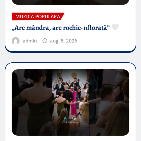
MUZICA POPULARA
„Are mândra, are rochie-nflorată”
admin
aug. 8, 2026