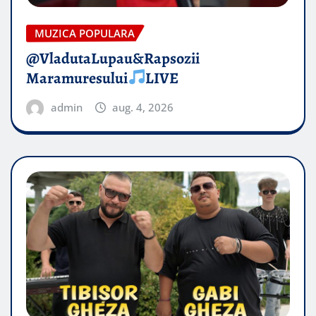
MUZICA POPULARA
@VladutaLupau&Rapsozii
Maramuresului
LIVE
admin
aug. 4, 2026