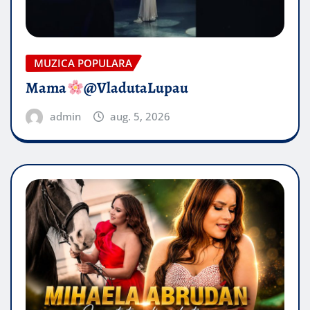
MUZICA POPULARA
Mama
@VladutaLupau
admin
aug. 5, 2026