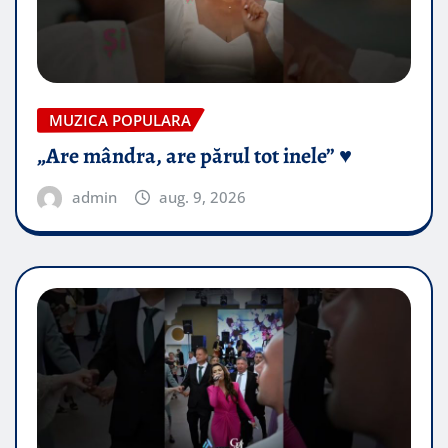
MUZICA POPULARA
„Are mândra, are părul tot inele” ♥️
admin
aug. 9, 2026