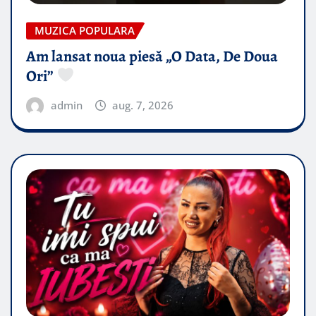
MUZICA POPULARA
Am lansat noua piesă „O Data, De Doua
Ori”
admin
aug. 7, 2026