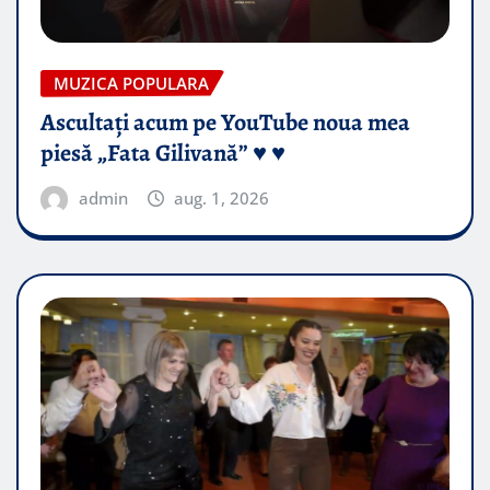
MUZICA POPULARA
Ascultați acum pe YouTube noua mea
piesă „Fata Gilivană” ♥️ ♥️
admin
aug. 1, 2026