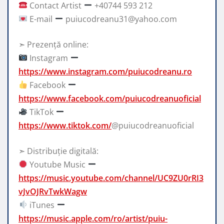
Contact Artist
+40744 593 212
E-mail
puiucodreanu31@yahoo.com
➣ Prezență online:
Instagram
https://www.instagram.com/puiucodreanu.ro
Facebook
https://www.facebook.com/puiucodreanuoficial
TikTok
https://www.tiktok.com/
@puiucodreanuoficial
➣ Distribuție digitală:
Youtube Music
https://music.youtube.com/channel/UC9ZU0rRI3
vJvOJRvTwkWagw
iTunes
https://music.apple.com/ro/artist/puiu-