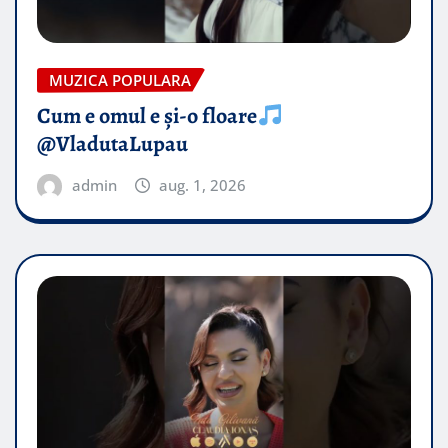
MUZICA POPULARA
Cum e omul e și-o floare
@VladutaLupau
admin
aug. 1, 2026