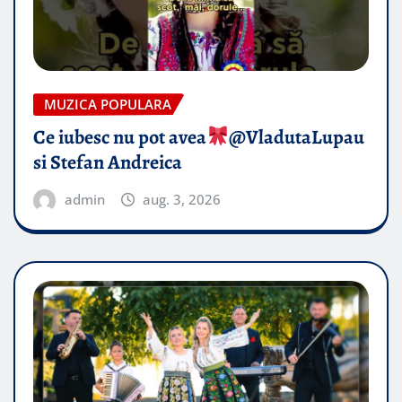
MUZICA POPULARA
Ce iubesc nu pot avea
​@VladutaLupau
si Stefan Andreica
admin
aug. 3, 2026