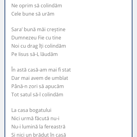
Ne oprim să colindăm
Cele bune să urăm
Sara’ bună măi creștine
Dumnezeu Fie cu tine
Noi cu drag îți colindăm
Pe Iisus să-L lăudăm
În astă casă-am mai fi stat
Dar mai avem de umblat
Până-n zori să apucăm
Tot satul să-l colindăm
La casa bogatului
Nici urmă făcută nu-i
Nu-i lumină la fereastră
Și nici un brăduț în casă