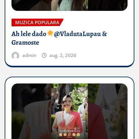
MUZICA POPULARA
Ah lele dado​
@VladutaLupau &
Gramoste
admin
aug. 2, 2026