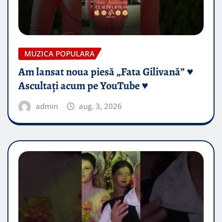
MUZICA POPULARA
Am lansat noua piesă „Fata Gilivană” ♥️
Ascultați acum pe YouTube ♥️
admin
aug. 3, 2026