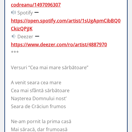
codreanu/1497096307
Spotify
https://open.spotify.com/artist/1sUgApmCibBQ0
CkizQPjJK
Deezer
https://www.deezer.com/ro/artist/4887970
***
Versuri “Cea mai mare sărbătoare”
A venit seara cea mare
Cea mai sfântă sărbătoare
Nașterea Domnului nost’
Seara de Crăciun frumos
Ne-am pornit la prima casă
Mai săracă, dar frumoasă