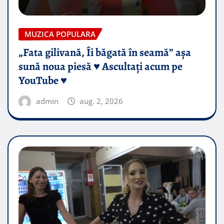
MUZICA POPULARA
„Fata gilivană, Îi băgată în seamă” așa
sună noua piesă ♥️ Ascultați acum pe
YouTube ♥️
admin
aug. 2, 2026