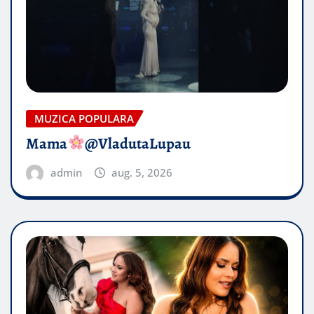
MUZICA POPULARA
Mama
@VladutaLupau
admin
aug. 5, 2026