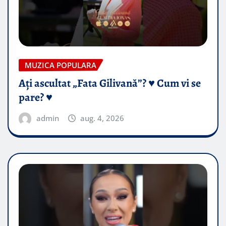
MUZICA POPULARA
Ați ascultat „Fata Gilivană”? ♥️ Cum vi se
pare? ♥️
admin
aug. 4, 2026