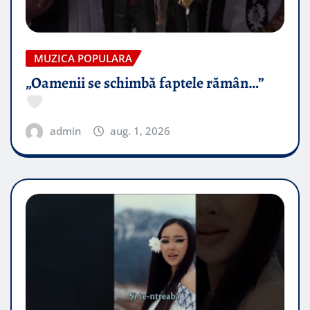
MUZICA POPULARA
„Oamenii se schimbă faptele rămân…”
admin
aug. 1, 2026