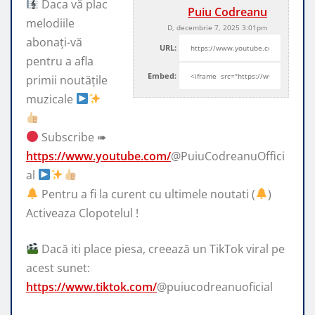
Daca vă plac
Puiu Codreanu
melodiile
D, decembrie 7, 2025 3:01pm
abonați-vă
URL:
pentru a afla
Embed:
primii noutățile
muzicale
Subscribe ➠
https://www.youtube.com/
@PuiuCodreanuOffici
al
Pentru a fi la curent cu ultimele noutati (
)
Activeaza Clopotelul !
Dacă iti place piesa, creează un TikTok viral pe
acest sunet:
https://www.tiktok.com/
@puiucodreanuoficial