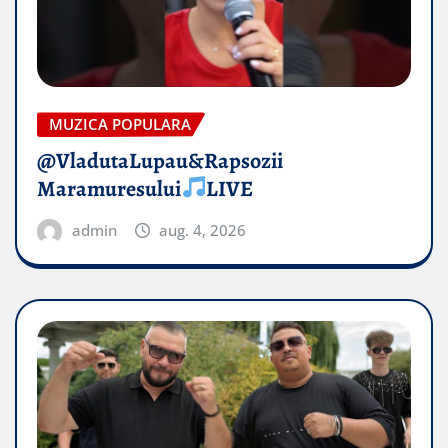
MUZICA POPULARA
@VladutaLupau&Rapsozii
Maramuresului
LIVE
admin
aug. 4, 2026