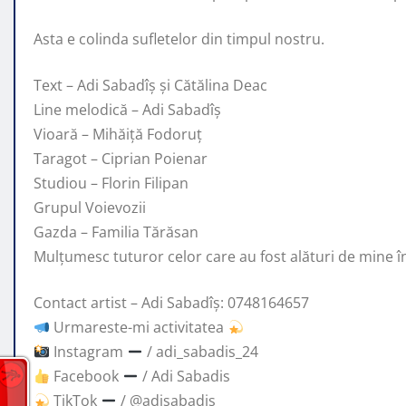
Asta e colinda sufletelor din timpul nostru.
Text – Adi Sabadîș și Cătălina Deac
Line melodică – Adi Sabadîș
Vioară – Mihăiță Fodoruț
Taragot – Ciprian Poienar
Studiou – Florin Filipan
Grupul Voievozii
Gazda – Familia Tărăsan
Mulțumesc tuturor celor care au fost alături de mine în
Contact artist – Adi Sabadîș: 0748164657
Urmareste-mi activitatea
Instagram
/ adi_sabadis_24
Facebook
/ Adi Sabadis
TikTok
/ @adisabadis