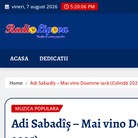
Skip
vineri, 7 august 2026
5:20:07 PM
to
content
ACASA
DEDICATII
Home
Adi Sabadîș – Mai vino Doamne iară (Colindă 202
MUZICA POPULARA
Adi Sabadîș – Mai vino 