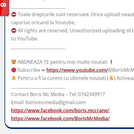
__________________________
Toate drepturile sunt rezervate. Orice upload neautori
raportat oricand la Youtube.
All rights are reserved. Unauthorized uploading of t
to YouTube.
__________________________
ABONEAZA-TE pentru mai multe noutati
Subscribe ➠
https://www.youtube.com/
@BorisMcM
Pentru a fi la curent cu ultimele noutati (
) Activea
__________________________
Contact Boris Mc Media – Tel: 0742349917
Email: borismcmedia@gmail.com
https://www.facebook.com/boris.mccrane/
https://www.facebook.com/BorisMcMedia/