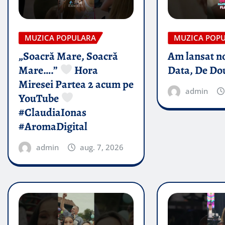
MUZICA POPULARA
MUZICA POP
„Soacră Mare, Soacră
Am lansat n
Mare….”
Hora
Data, De Do
Miresei Partea 2 acum pe
admin
YouTube
#ClaudiaIonas
#AromaDigital
admin
aug. 7, 2026