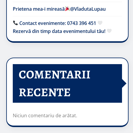
Prietena mea-i mireasă​
@VladutaLupau
Contact evenimente: 0743 396 451
Rezervă din timp data evenimentului tău!
COMENTARII
RECENTE
Niciun comentariu de arătat.