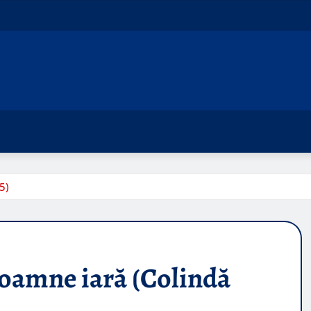
5)
Doamne iară (Colindă