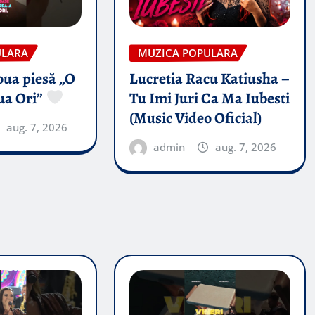
ULARA
MUZICA POPULARA
oua piesă „O
Lucretia Racu Katiusha –
ua Ori”
Tu Imi Juri Ca Ma Iubesti
(Music Video Oficial)
aug. 7, 2026
admin
aug. 7, 2026