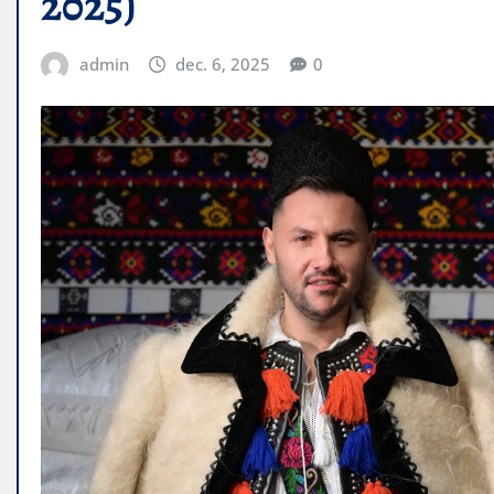
2025)
admin
dec. 6, 2025
0