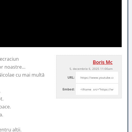
ecraciun
Boris Mc
lor noastre…
S, decembrie 6, 2025 11:00am
Nicolae cu mai multă
URL:
Embed:
.
t.
 pace.
a.
ntru alții.