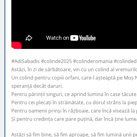
#AdiSabadis #colinde2025 #colinderomania #colinded
Astăzi, în zi de sărbătoare, vin cu un colind al vremuri
Un colind pentru copiii orfani,
care-l așteaptă pe Moș 
speranță decât daruri.
Pentru părinții singuri, ce aprind lumina în case tăcute
Pentru cei plecați în străinătate, cu dorul strâns la piep
Pentru oamenii prinși în războaie, care încă visează la
Și pentru credința care pare puțină, dar încă ține lume
Astăzi să fim bine, să fim aproape, să fim lumină unii pe