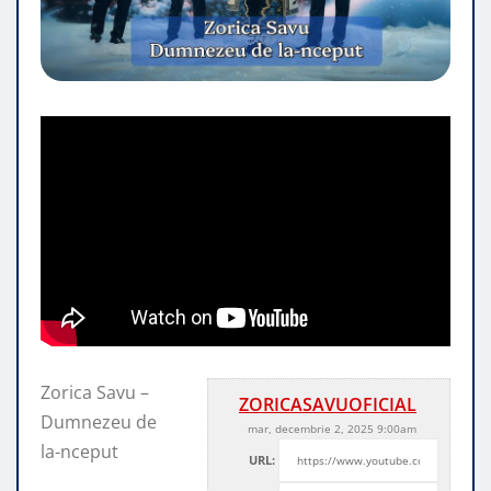
Zorica Savu –
ZORICASAVUOFICIAL
Dumnezeu de
mar, decembrie 2, 2025 9:00am
la-nceput
URL: