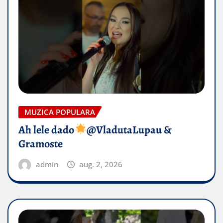
MUZICA POPULARA
Ah lele dado​
@VladutaLupau &
Gramoste
admin
aug. 2, 2026