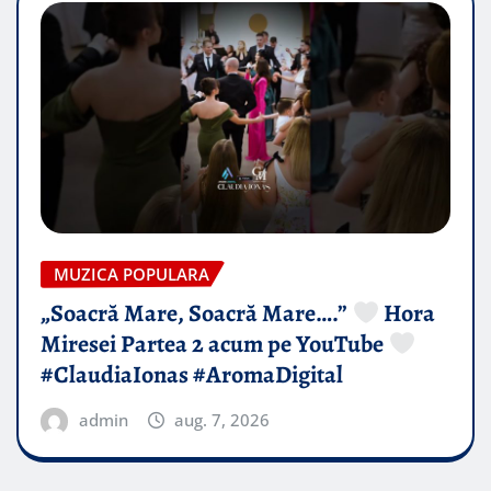
MUZICA POPULARA
„Soacră Mare, Soacră Mare….”
Hora
Miresei Partea 2 acum pe YouTube
#ClaudiaIonas #AromaDigital
admin
aug. 7, 2026