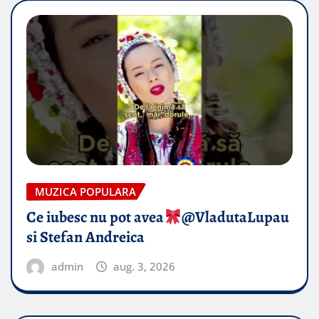
MUZICA POPULARA
Ce iubesc nu pot avea
​@VladutaLupau
si Stefan Andreica
admin
aug. 3, 2026