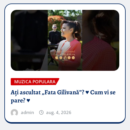
MUZICA POPULARA
Ați ascultat „Fata Gilivană”? ♥️ Cum vi se
pare? ♥️
admin
aug. 4, 2026