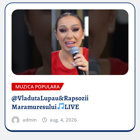
MUZICA POPULARA
@VladutaLupau&Rapsozii
Maramuresului
LIVE
admin
aug. 4, 2026