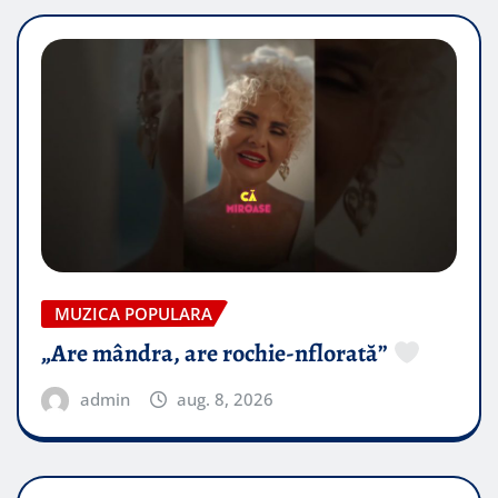
MUZICA POPULARA
„Are mândra, are rochie-nflorată”
admin
aug. 8, 2026