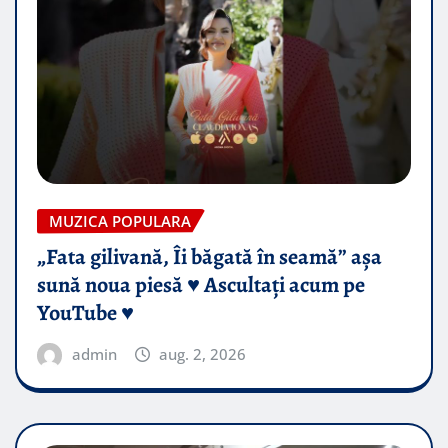
MUZICA POPULARA
„Fata gilivană, Îi băgată în seamă” așa
sună noua piesă ♥️ Ascultați acum pe
YouTube ♥️
admin
aug. 2, 2026