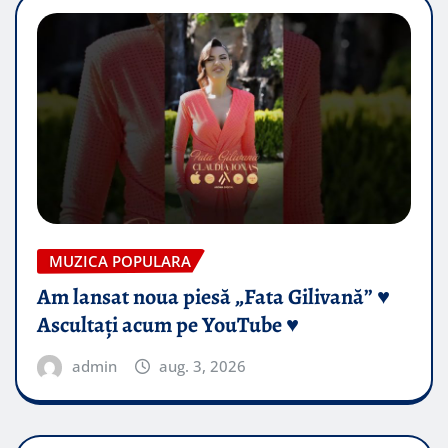
MUZICA POPULARA
Am lansat noua piesă „Fata Gilivană” ♥️
Ascultați acum pe YouTube ♥️
admin
aug. 3, 2026