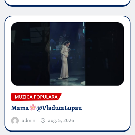
MUZICA POPULARA
Mama
@VladutaLupau
admin
aug. 5, 2026