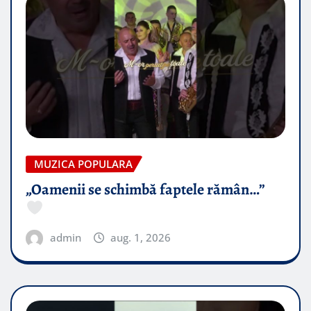
MUZICA POPULARA
„Oamenii se schimbă faptele rămân…”
admin
aug. 1, 2026