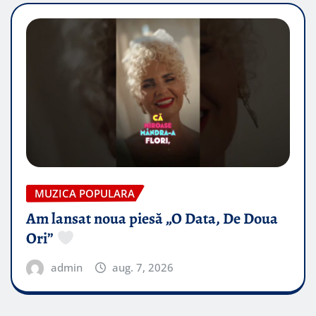
MUZICA POPULARA
Am lansat noua piesă „O Data, De Doua
Ori”
admin
aug. 7, 2026