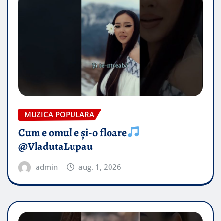
MUZICA POPULARA
Cum e omul e și-o floare
@VladutaLupau
admin
aug. 1, 2026