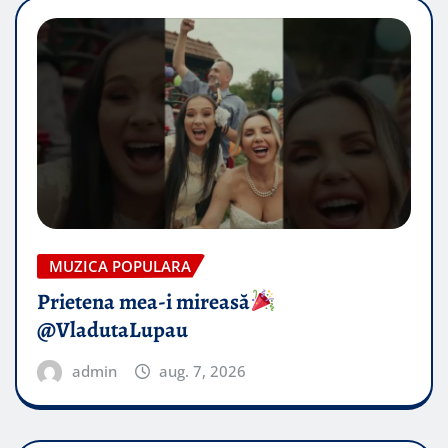
MUZICA POPULARA
Prietena mea-i mireasă​
@VladutaLupau
admin
aug. 7, 2026