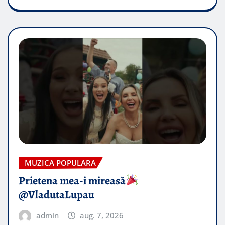
MUZICA POPULARA
Prietena mea-i mireasă​
@VladutaLupau
admin
aug. 7, 2026