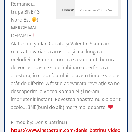
României…
Embed:
trupa 3NE ( 3
Nord Est
)
MERGE MAI
DEPARTE
Alături de Ștefan Capătă
și Valentin Slabu am
realizat o variantă acustică și mai lungă a
melodiei lui Emeric Imre, ca să vă puteți bucura
de vocile noastre și de îmbinarea perfectă a
acestora, în ciuda faptului că avem timbre vocale
atât de diferite. A fost o adevărată revelație să ne
descoperim la Vocea României și ne-am
împrietenit instant. Povestea noastră nu s-a oprit
acolo… 3NE(buni de alb) merg mai departe!
Filmed by: Denis Bătrînu (
https://www.instagram.com/denis_batrinu_video