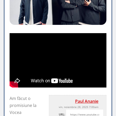
Am făcut o
Paul Ananie
promisiune la
vin, noiembrie 28, 2025 7:00am
Vocea
URL: