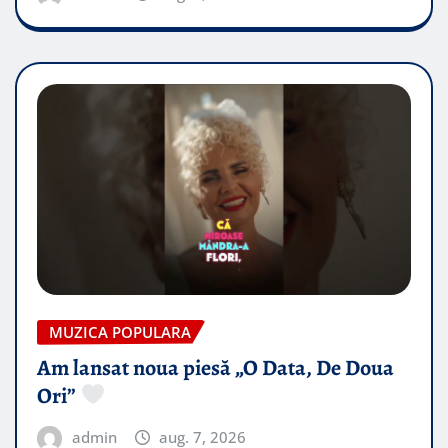
MUZICA POPULARA
Am lansat noua piesă „O Data, De Doua
Ori”
admin
aug. 7, 2026