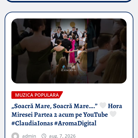
MUZICA POPULARA
„Soacră Mare, Soacră Mare….”
Hora
Miresei Partea 2 acum pe YouTube
#ClaudiaIonas #AromaDigital
admin
aug. 7, 2026