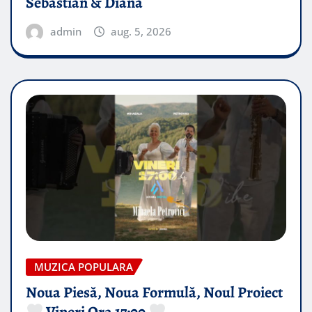
Sebastian & Diana
admin
aug. 5, 2026
MUZICA POPULARA
Noua Piesă, Noua Formulă, Noul Proiect
Vineri Ora 17:00