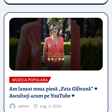
MUZICA POPULARA
Am lansat noua piesă „Fata Gilivană” ♥️
Ascultați acum pe YouTube ♥️
admin
aug. 3, 2026