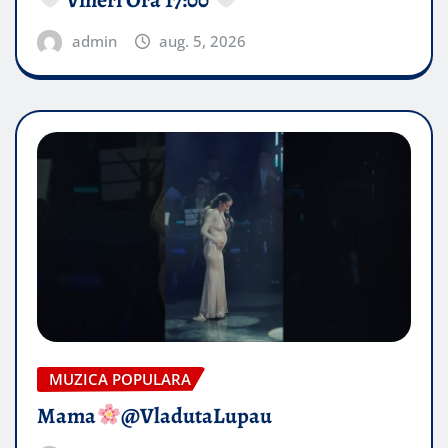
admin
aug. 5, 2026
MUZICA POPULARA
Mama
@VladutaLupau