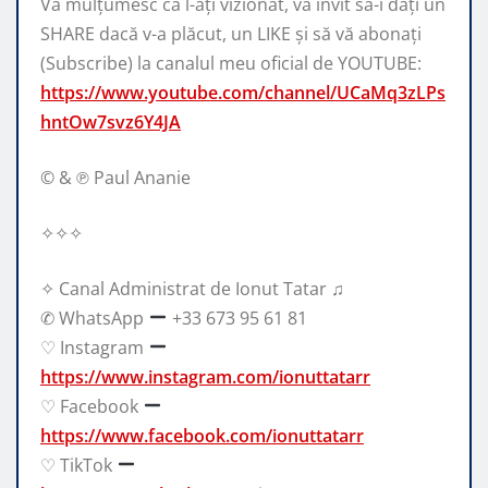
Vă mulțumesc că l-ați vizionat, vă invit să-i dați un
SHARE dacă v-a plăcut, un LIKE și să vă abonați
(Subscribe) la canalul meu oficial de YOUTUBE:
https://www.youtube.com/channel/UCaMq3zLPs
hntOw7svz6Y4JA
© & ℗ Paul Ananie
✧✧✧
✧ Canal Administrat de Ionut Tatar ♫
✆ WhatsApp
+33 673 95 61 81
♡ Instagram
https://www.instagram.com/ionuttatarr
♡ Facebook
https://www.facebook.com/ionuttatarr
♡ TikTok