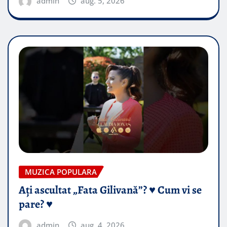
admin
aug. 5, 2026
MUZICA POPULARA
Ați ascultat „Fata Gilivană”? ♥️ Cum vi se
pare? ♥️
admin
aug. 4, 2026