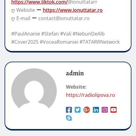
https://www.tiktok.com/
@ionuttatarr
ღ Website
https://www.ionuttatar.ro
ღ E-mail
contact@ionuttatar.ro
#PaulAnanie #Stefan #Vali #NebunDeAlb
#Cover2025 #VoceaRomaniei #TATARRNetwork
admin
Website:
https://radiolipova.ro