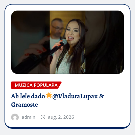
MUZICA POPULARA
Ah lele dado​
@VladutaLupau &
Gramoste
admin
aug. 2, 2026