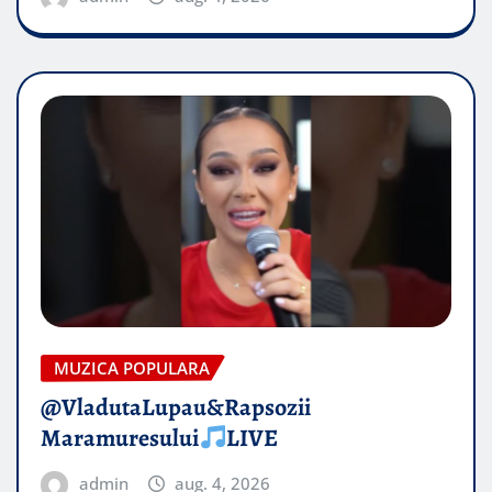
MUZICA POPULARA
@VladutaLupau&Rapsozii
Maramuresului
LIVE
admin
aug. 4, 2026