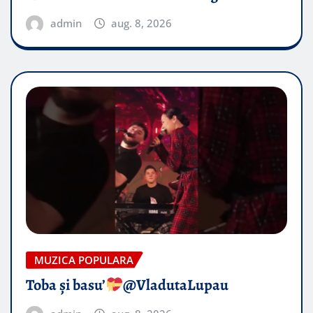
admin
aug. 8, 2026
MUZICA POPULARA
Toba și basu’
@VladutaLupau