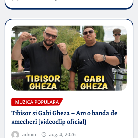
MUZICA POPULARA
Tibisor si Gabi Gheza – Am o banda de
smecheri [videoclip oficial]
admin
aug. 4, 2026