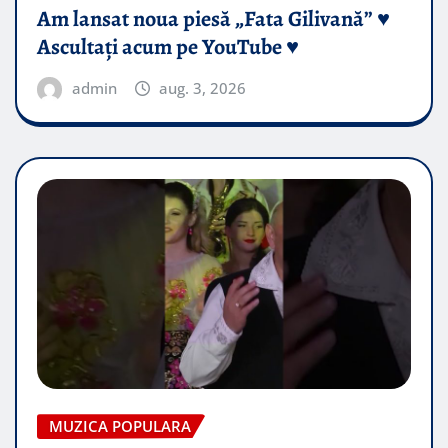
Am lansat noua piesă „Fata Gilivană” ♥️
Ascultați acum pe YouTube ♥️
admin
aug. 3, 2026
MUZICA POPULARA