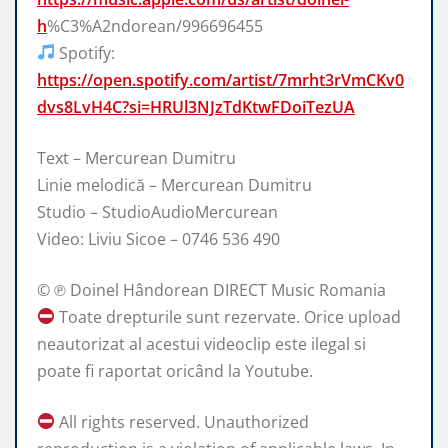
h
%C3%A2ndorean/996696455
Spotify:
https://open.spotify.com/artist/7mrht3rVmCKv0
dvs8LvH4C?si=HRUl3NJzTdKtwFDoiTezUA
Text – Mercurean Dumitru
Linie melodică – Mercurean Dumitru
Studio – StudioAudioMercurean
Video: Liviu Sicoe – 0746 536 490
© ℗ Doinel Hândorean DIRECT Music Romania
Toate drepturile sunt rezervate. Orice upload
neautorizat al acestui videoclip este ilegal si
poate fi raportat oricând la Youtube.
All rights reserved. Unauthorized