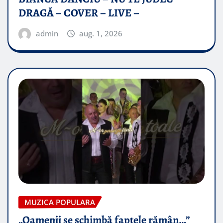
DRAGĂ – COVER – LIVE –
admin
aug. 1, 2026
MUZICA POPULARA
„Oamenii se schimbă faptele rămân…”