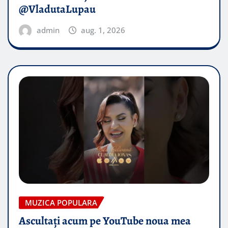
@VladutaLupau
admin
aug. 1, 2026
MUZICA POPULARA
Ascultați acum pe YouTube noua mea