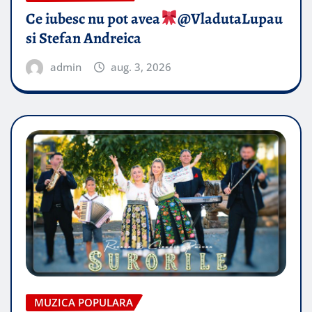
Ce iubesc nu pot avea
​@VladutaLupau
si Stefan Andreica
admin
aug. 3, 2026
MUZICA POPULARA