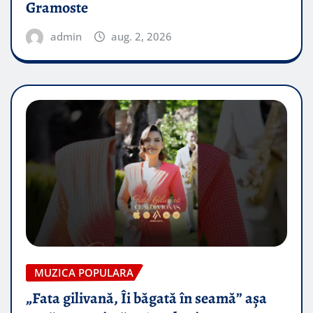
Gramoste
admin
aug. 2, 2026
MUZICA POPULARA
„Fata gilivană, Îi băgată în seamă” așa