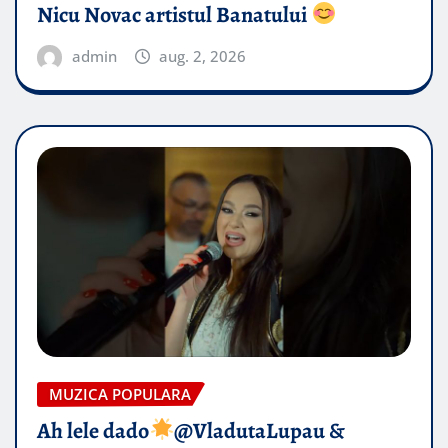
Nicu Novac artistul Banatului
admin
aug. 2, 2026
MUZICA POPULARA
Ah lele dado​
@VladutaLupau &