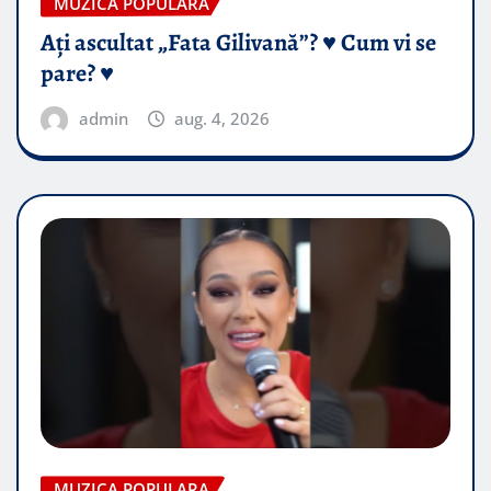
MUZICA POPULARA
Ați ascultat „Fata Gilivană”? ♥️ Cum vi se
pare? ♥️
admin
aug. 4, 2026
MUZICA POPULARA