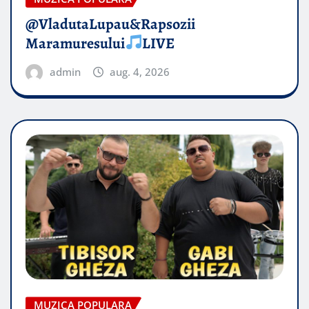
@VladutaLupau&Rapsozii
Maramuresului
LIVE
admin
aug. 4, 2026
MUZICA POPULARA