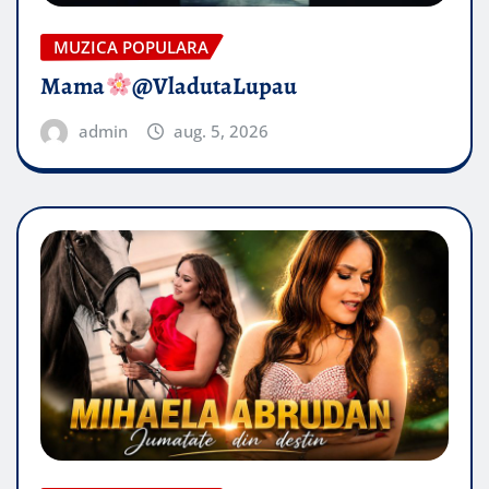
MUZICA POPULARA
Mama
@VladutaLupau
admin
aug. 5, 2026