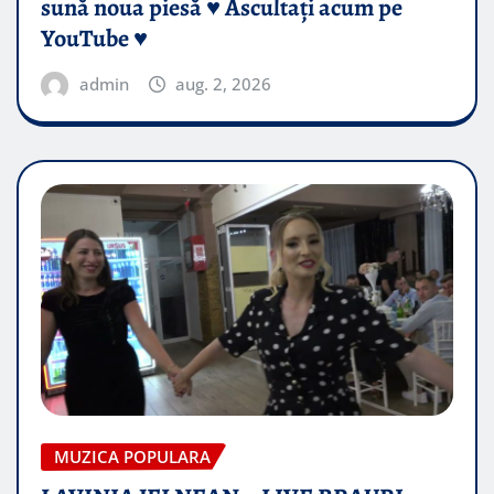
sună noua piesă ♥️ Ascultați acum pe
YouTube ♥️
admin
aug. 2, 2026
MUZICA POPULARA