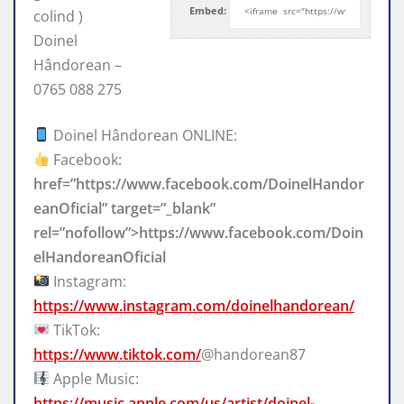
Embed:
colind )
Doinel
Hândorean –
0765 088 275
Doinel Hândorean ONLINE:
Facebook:
href=”https://www.facebook.com/DoinelHandor
eanOficial” target=”_blank”
rel=”nofollow”>https://www.facebook.com/Doin
elHandoreanOficial
Instagram:
https://www.instagram.com/doinelhandorean/
TikTok:
https://www.tiktok.com/
@handorean87
Apple Music:
https://music.apple.com/us/artist/doinel-