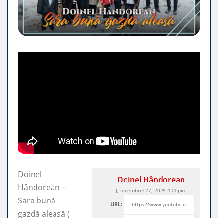
Doinel
Doinel Hândorean
Hândorean –
J, noiembrie 27, 2025 4:00pm
Sara bună
URL:
gazdă aleasă (