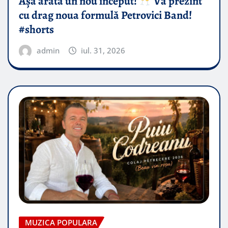
Așa arată un nou început!
Vă prezint
cu drag noua formulă Petrovici Band!
#shorts
admin
iul. 31, 2026
MUZICA POPULARA