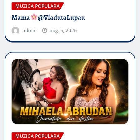
MUZICA POPULARA
Mama
@VladutaLupau
admin
aug. 5, 2026
MUZICA POPULARA