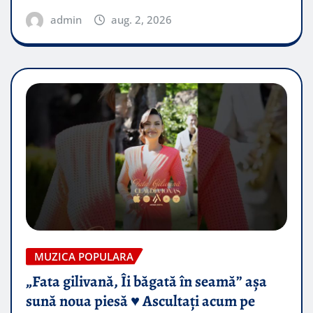
admin
aug. 2, 2026
MUZICA POPULARA
„Fata gilivană, Îi băgată în seamă” așa
sună noua piesă ♥️ Ascultați acum pe