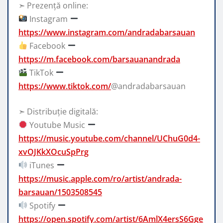
➣ Prezență online:
Instagram
https://www.instagram.com/andradabarsauan
Facebook
https://m.facebook.com/barsauanandrada
TikTok
https://www.tiktok.com/
@andradabarsauan
➣ Distribuție digitală:
Youtube Music
https://music.youtube.com/channel/UChuG0d4-
xvOJKkXOcuSpPrg
iTunes
https://music.apple.com/ro/artist/andrada-
barsauan/1503508545
Spotify
https://open.spotify.com/artist/6AmlX4ersS6Gge