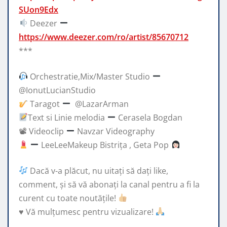
SUon9Edx
Deezer
https://www.deezer.com/ro/artist/85670712
***
Orchestratie,Mix/Master Studio
@IonutLucianStudio
Taragot
​⁠ @LazarArman
Text si Linie melodia
Cerasela Bogdan
📽 Videoclip
Navzar Videography
LeeLeeMakeup Bistrița , Geta Pop
Dacă v-a plăcut, nu uitați să dați like,
comment, și să vă abonați la canal pentru a fi la
curent cu toate noutățile!
♥️
Vă mulțumesc pentru vizualizare!