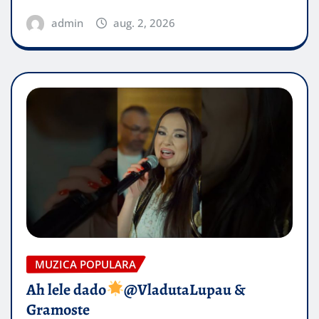
admin
aug. 2, 2026
MUZICA POPULARA
Ah lele dado​
@VladutaLupau &
Gramoste