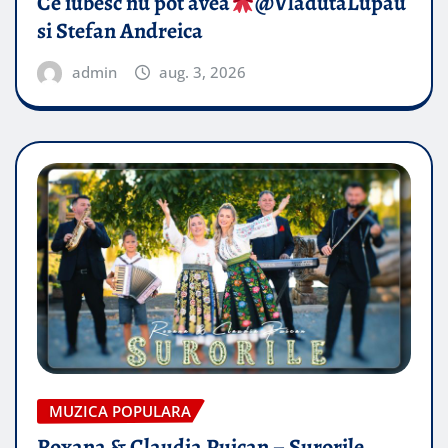
Ce iubesc nu pot avea
​@VladutaLupau
si Stefan Andreica
admin
aug. 3, 2026
MUZICA POPULARA
Roxana & Claudia Puican – Surorile