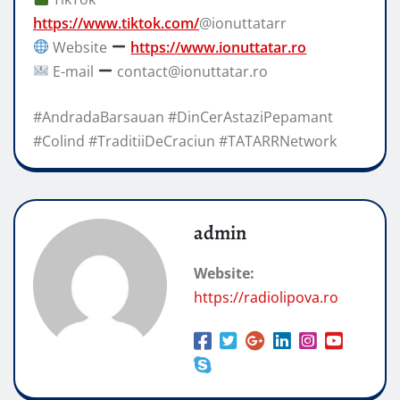
https://www.tiktok.com/
@ionuttatarr
Website
https://www.ionuttatar.ro
E-mail
contact@ionuttatar.ro
#AndradaBarsauan #DinCerAstaziPepamant
#Colind #TraditiiDeCraciun #TATARRNetwork
admin
Website:
https://radiolipova.ro