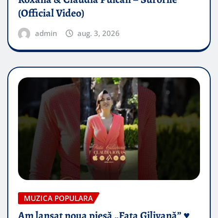
(Official Video)
admin
aug. 3, 2026
MUZICA POPULARA
Am lansat noua piesă „Fata Gilivană” ♥️