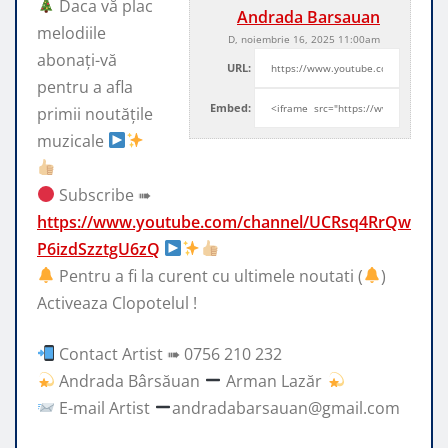
Daca vă plac
Andrada Barsauan
melodiile
D, noiembrie 16, 2025 11:00am
abonați-vă
URL:
pentru a afla
Embed:
primii noutățile
muzicale
Subscribe ➠
https://www.youtube.com/channel/UCRsq4RrQw
P6izdSzztgU6zQ
Pentru a fi la curent cu ultimele noutati (
)
Activeaza Clopotelul !
Contact Artist ➠ 0756 210 232
Andrada Bârsăuan
Arman Lazăr
E-mail Artist
andradabarsauan@gmail.com