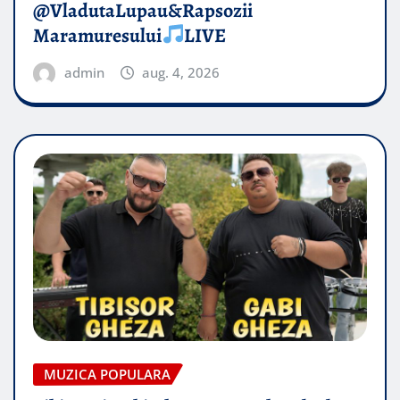
@VladutaLupau&Rapsozii
Maramuresului
LIVE
admin
aug. 4, 2026
MUZICA POPULARA