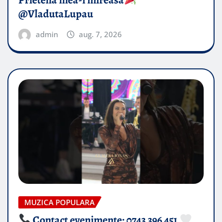
Prietena mea-i mireasă​
@VladutaLupau
admin
aug. 7, 2026
MUZICA POPULARA
Contact evenimente: 0743 396 451