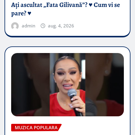
Ați ascultat „Fata Gilivană”? ♥️ Cum vi se
pare? ♥️
admin
aug. 4, 2026
MUZICA POPULARA