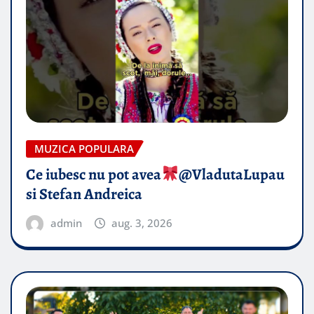
MUZICA POPULARA
Ce iubesc nu pot avea
​@VladutaLupau
si Stefan Andreica
admin
aug. 3, 2026