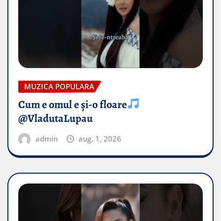
MUZICA POPULARA
Cum e omul e și-o floare
@VladutaLupau
admin
aug. 1, 2026