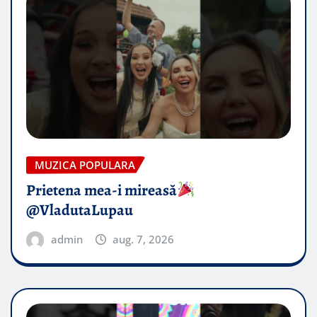
MUZICA POPULARA
Prietena mea-i mireasă​
@VladutaLupau
admin
aug. 7, 2026