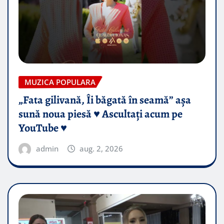
MUZICA POPULARA
„Fata gilivană, Îi băgată în seamă” așa
sună noua piesă ♥️ Ascultați acum pe
YouTube ♥️
admin
aug. 2, 2026