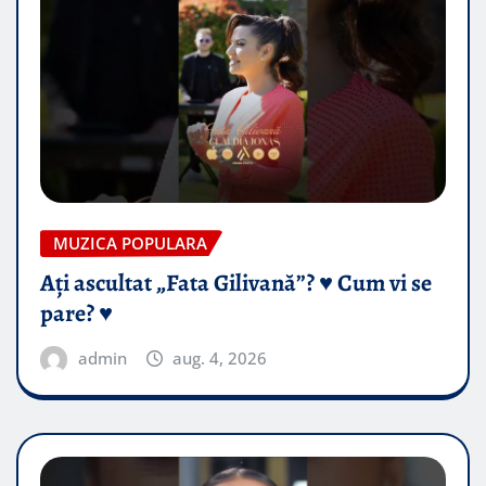
MUZICA POPULARA
Ați ascultat „Fata Gilivană”? ♥️ Cum vi se
pare? ♥️
admin
aug. 4, 2026