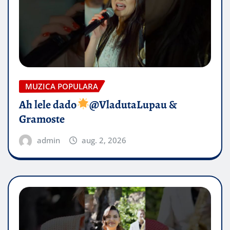
MUZICA POPULARA
Ah lele dado​
@VladutaLupau &
Gramoste
admin
aug. 2, 2026