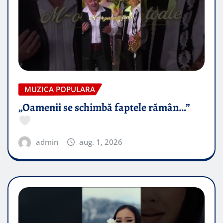
MUZICA POPULARA
„Oamenii se schimbă faptele rămân…”
admin
aug. 1, 2026