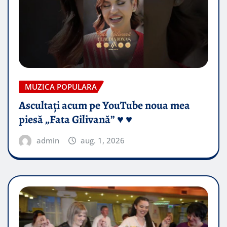
MUZICA POPULARA
Ascultați acum pe YouTube noua mea
piesă „Fata Gilivană” ♥️ ♥️
admin
aug. 1, 2026