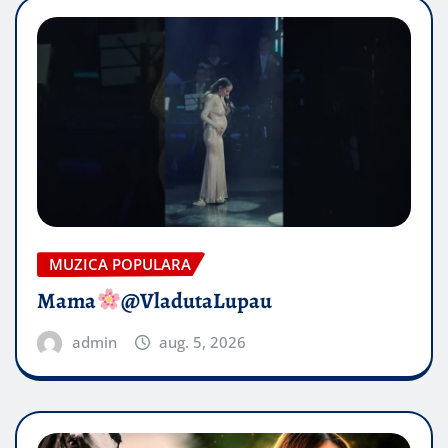
MUZICA POPULARA
Mama
@VladutaLupau
admin
aug. 5, 2026