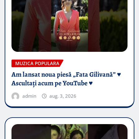
MUZICA POPULARA
Am lansat noua piesă „Fata Gilivană” ♥️
Ascultați acum pe YouTube ♥️
admin
aug. 3, 2026