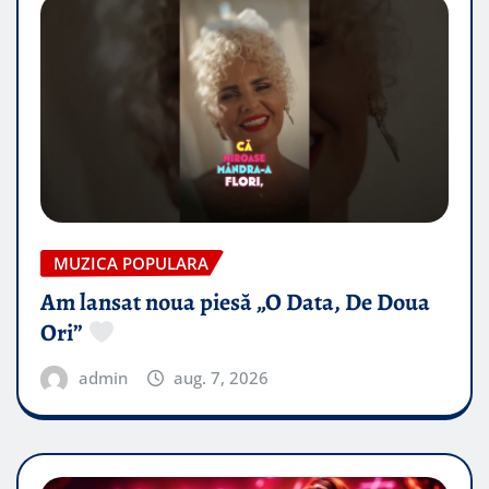
MUZICA POPULARA
Am lansat noua piesă „O Data, De Doua
Ori”
admin
aug. 7, 2026