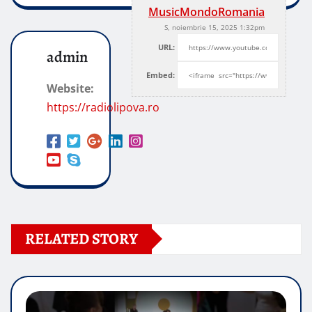
MusicMondoRomania
S, noiembrie 15, 2025 1:32pm
URL:
admin
Embed:
Website:
https://radiolipova.ro
RELATED STORY