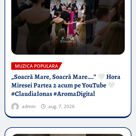
MUZICA POPULARA
„Soacră Mare, Soacră Mare….”
Hora
Miresei Partea 2 acum pe YouTube
#ClaudiaIonas #AromaDigital
admin
aug. 7, 2026