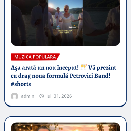
MUZICA POPULARA
Așa arată un nou început!
Vă prezint
cu drag noua formulă Petrovici Band!
#shorts
admin
iul. 31, 2026