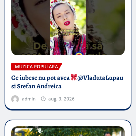
MUZICA POPULARA
Ce iubesc nu pot avea
​@VladutaLupau
si Stefan Andreica
admin
aug. 3, 2026