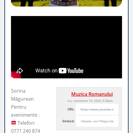
Sorina
Muzica Romanului
Măgurean
vin, noiembrie 14, 2025 3:20pm
Pentru
URL:
evenimente :
Embed:
Telefon:
0771 240 874