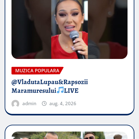
MUZICA POPULARA
@VladutaLupau&Rapsozii
Maramuresului
LIVE
admin
aug. 4, 2026