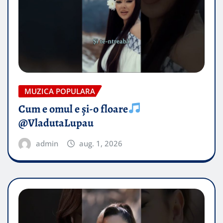
MUZICA POPULARA
Cum e omul e și-o floare
@VladutaLupau
admin
aug. 1, 2026