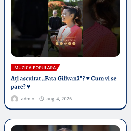
MUZICA POPULARA
Ați ascultat „Fata Gilivană”? ♥️ Cum vi se
pare? ♥️
admin
aug. 4, 2026