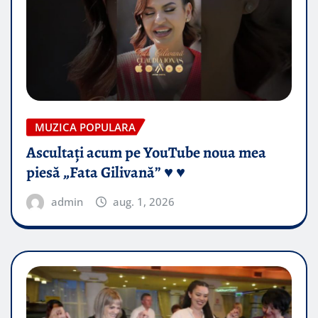
MUZICA POPULARA
Ascultați acum pe YouTube noua mea
piesă „Fata Gilivană” ♥️ ♥️
admin
aug. 1, 2026