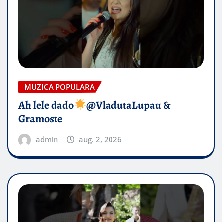
MUZICA POPULARA
Ah lele dado​
@VladutaLupau &
Gramoste
admin
aug. 2, 2026