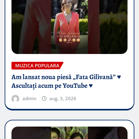
MUZICA POPULARA
Am lansat noua piesă „Fata Gilivană” ♥️
Ascultați acum pe YouTube ♥️
admin
aug. 3, 2026