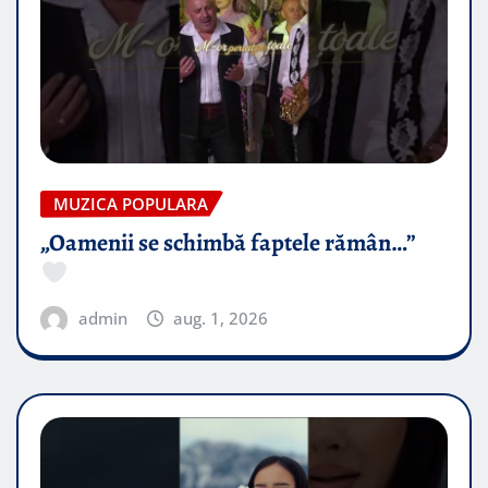
MUZICA POPULARA
„Oamenii se schimbă faptele rămân…”
admin
aug. 1, 2026