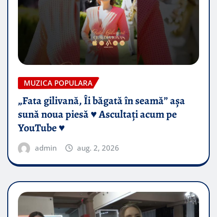
MUZICA POPULARA
„Fata gilivană, Îi băgată în seamă” așa
sună noua piesă ♥️ Ascultați acum pe
YouTube ♥️
admin
aug. 2, 2026