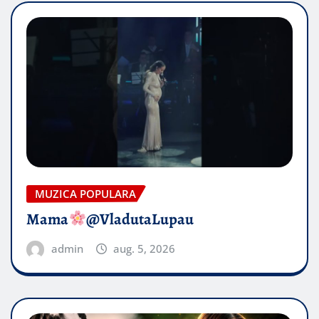
MUZICA POPULARA
Mama
@VladutaLupau
admin
aug. 5, 2026