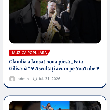
MUZICA POPULARA
Claudia a lansat noua piesă „Fata
Gilivană” ♥️ Ascultați acum pe YouTube ♥️
admin
iul. 31, 2026