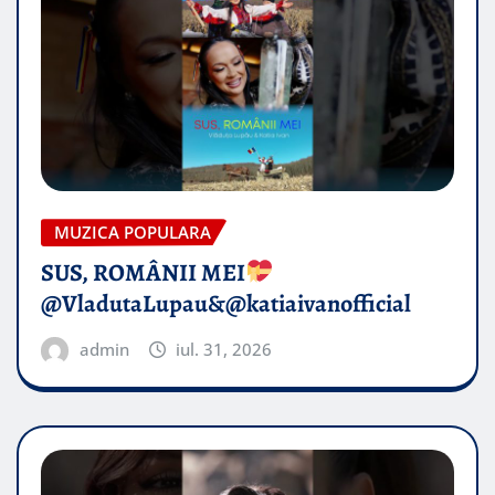
MUZICA POPULARA
SUS, ROMÂNII MEI
@VladutaLupau&@katiaivanofficial
admin
iul. 31, 2026