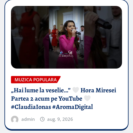
MUZICA POPULARA
„Hai lume la veselie…”
Hora Miresei
Partea 2 acum pe YouTube
#ClaudiaIonas #AromaDigital
admin
aug. 9, 2026