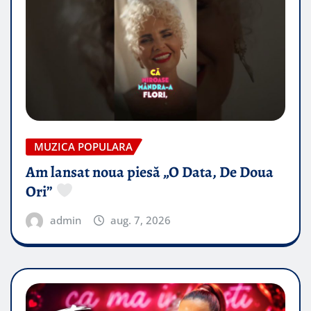
MUZICA POPULARA
Am lansat noua piesă „O Data, De Doua
Ori”
admin
aug. 7, 2026