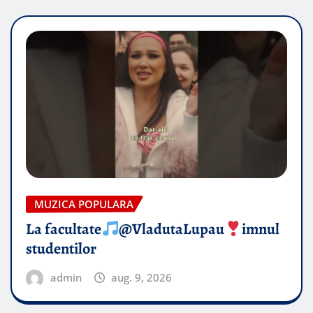
MUZICA POPULARA
La facultate
@VladutaLupau
imnul
studentilor
admin
aug. 9, 2026