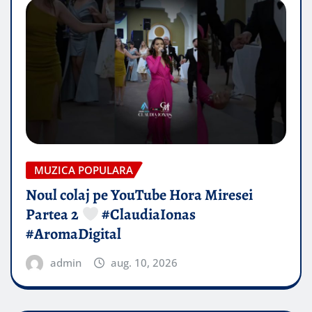
MUZICA POPULARA
Noul colaj pe YouTube Hora Miresei
Partea 2
#ClaudiaIonas
#AromaDigital
admin
aug. 10, 2026