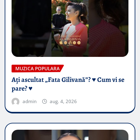
MUZICA POPULARA
Ați ascultat „Fata Gilivană”? ♥️ Cum vi se
pare? ♥️
admin
aug. 4, 2026