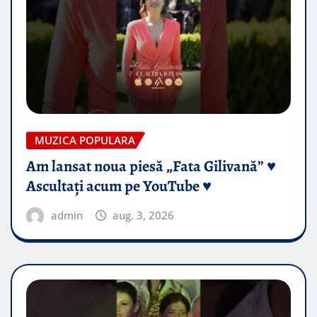
MUZICA POPULARA
Am lansat noua piesă „Fata Gilivană” ♥️
Ascultați acum pe YouTube ♥️
admin
aug. 3, 2026