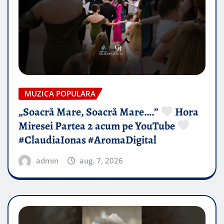
MUZICA POPULARA
„Soacră Mare, Soacră Mare….”
Hora
Miresei Partea 2 acum pe YouTube
#ClaudiaIonas #AromaDigital
admin
aug. 7, 2026