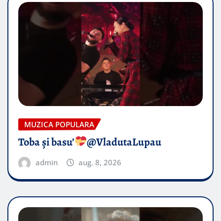
MUZICA POPULARA
Toba și basu’
@VladutaLupau
admin
aug. 8, 2026