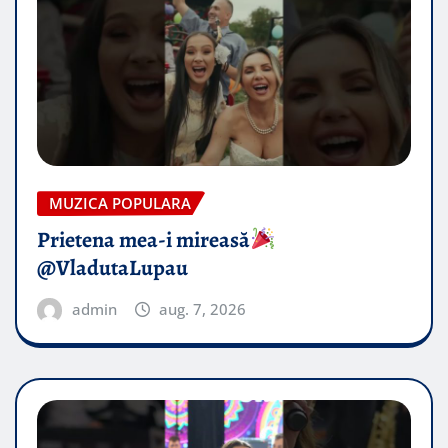
MUZICA POPULARA
Prietena mea-i mireasă​
@VladutaLupau
admin
aug. 7, 2026