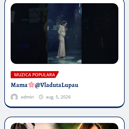
MUZICA POPULARA
Mama
@VladutaLupau
admin
aug. 5, 2026