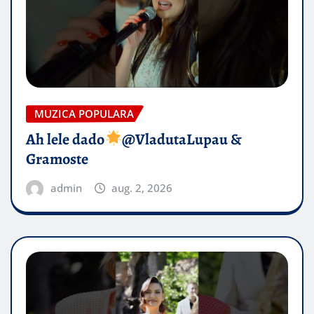
MUZICA POPULARA
Ah lele dado​
@VladutaLupau &
Gramoste
admin
aug. 2, 2026