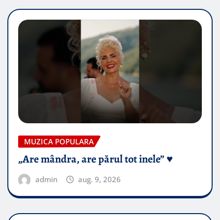
MUZICA POPULARA
„Are mândra, are părul tot inele” ♥️
admin
aug. 9, 2026