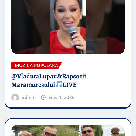
MUZICA POPULARA
@VladutaLupau&Rapsozii
Maramuresului
LIVE
admin
aug. 4, 2026