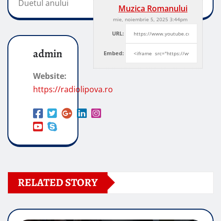
Duetul anului
Muzica Romanului
mie, noiembrie 5, 2025 3:44pm
URL:
admin
Embed:
Website:
https://radiolipova.ro
RELATED STORY