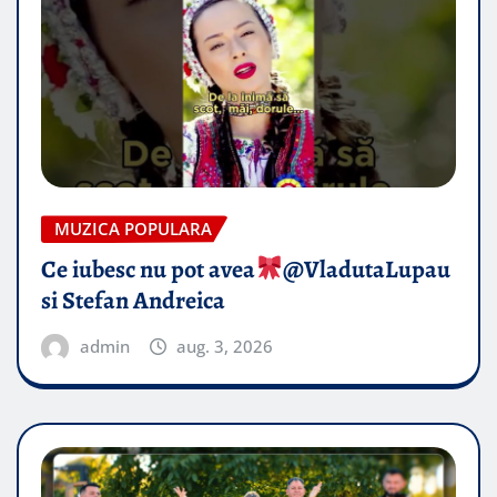
MUZICA POPULARA
Ce iubesc nu pot avea
​@VladutaLupau
si Stefan Andreica
admin
aug. 3, 2026