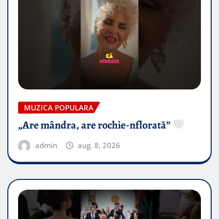
MUZICA POPULARA
„Are mândra, are rochie-nflorată”
admin
aug. 8, 2026