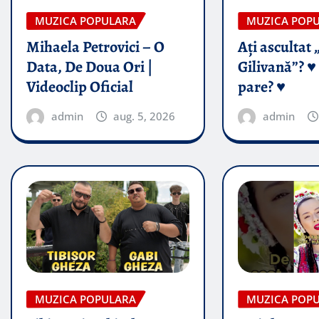
MUZICA POPULARA
MUZICA POP
Mihaela Petrovici – O
Ați ascultat 
Data, De Doua Ori |
Gilivană”? ♥️
Videoclip Oficial
pare? ♥️
admin
aug. 5, 2026
admin
MUZICA POPULARA
MUZICA POP