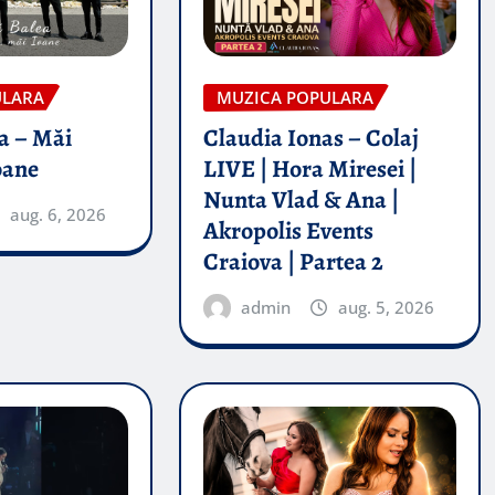
ULARA
MUZICA POPULARA
a – Măi
Claudia Ionas – Colaj
oane
LIVE | Hora Miresei |
Nunta Vlad & Ana |
aug. 6, 2026
Akropolis Events
Craiova | Partea 2
admin
aug. 5, 2026