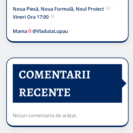
Noua Piesă, Noua Formulă, Noul Proiect
Vineri Ora 17:00
Mama
@VladutaLupau
COMENTARII
RECENTE
Niciun comentariu de arătat.