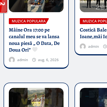
MUZICA POPULARA
MUZICA POP
Mâine Ora 17:00 pe
Costică Bale
canalul meu se va lansa
Ioane,măi I
noua piesă „ O Data, De
admin
Doua Ori”
admin
aug. 6, 2026