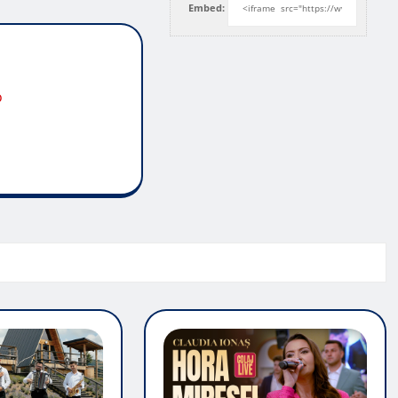
Embed:
o