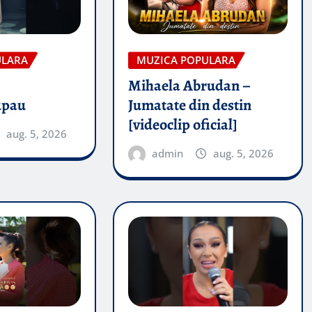
ULARA
MUZICA POPULARA
Mihaela Abrudan –
upau
Jumatate din destin
[videoclip oficial]
aug. 5, 2026
admin
aug. 5, 2026