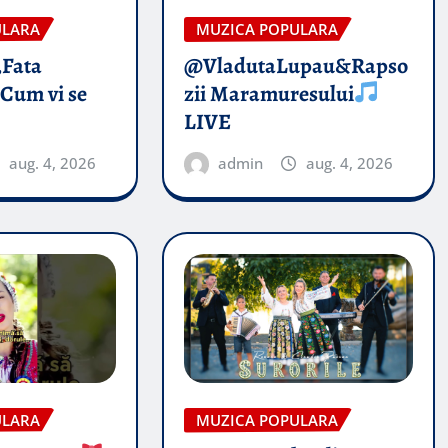
ULARA
MUZICA POPULARA
„Fata
@VladutaLupau&Rapso
 Cum vi se
zii Maramuresului
LIVE
aug. 4, 2026
admin
aug. 4, 2026
ULARA
MUZICA POPULARA