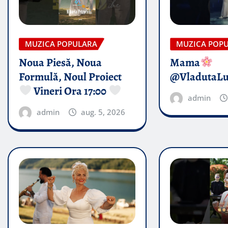
MUZICA POPULARA
MUZICA POP
Noua Piesă, Noua
Mama
Formulă, Noul Proiect
@VladutaL
Vineri Ora 17:00
admin
admin
aug. 5, 2026