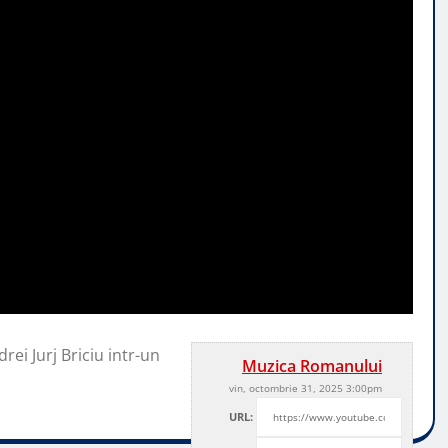
rei Jurj Briciu intr-un
Muzica Romanului
vin, octombrie 31, 2025 3:00pm
URL: