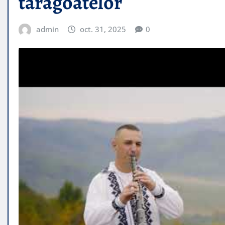
taragoatelor
admin
oct. 31, 2025
0