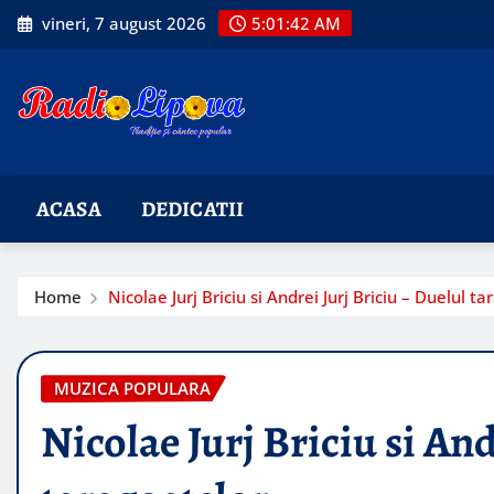
Skip
vineri, 7 august 2026
5:01:43 AM
to
content
ACASA
DEDICATII
Home
Nicolae Jurj Briciu si Andrei Jurj Briciu – Duelul t
MUZICA POPULARA
Nicolae Jurj Briciu si And