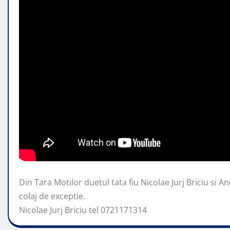
Din Tara Motilor duetul tata fiu Nicolae Jurj Briciu si And
colaj de exceptie.
Nicolae Jurj Briciu tel
0721171314