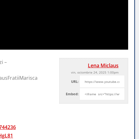
i –
Lena Miclaus
vin, octombrie 24, 2025 1:00pm
lausFratiiMarisca
URL:
Embed:
4744236
WHgL81