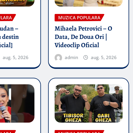
ULARA
MUZICA POPULARA
rudan –
Mihaela Petrovici – O
 destin
Data, De Doua Ori |
icial]
Videoclip Oficial
aug. 5, 2026
admin
aug. 5, 2026