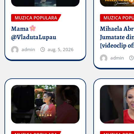
MUZICA POPULARA
MUZICA POP
Mama
Mihaela Ab
@VladutaLupau
Jumatate din
[videoclip of
admin
aug. 5, 2026
admin