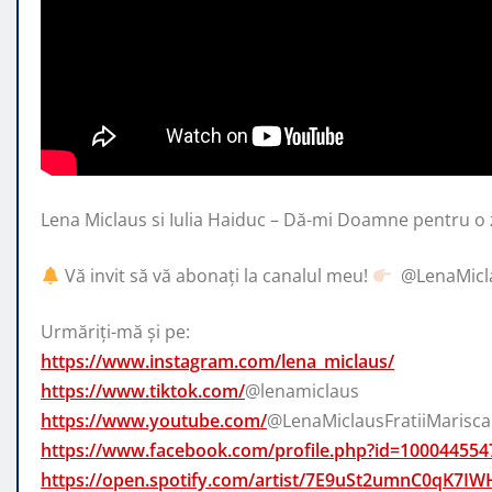
Lena Miclaus si Iulia Haiduc – Dă-mi Doamne pentru o z
Vă invit să vă abonați la canalul
meu!
​⁠ @LenaMic
Urmăriți-mă și pe:
https://www.instagram.com/lena_miclaus/
https://www.tiktok.com/
@lenamiclaus
https://www.youtube.com/
@LenaMiclausFratiiMarisca
https://www.facebook.com/profile.php?id=10004455
https://open.spotify.com/artist/7E9uSt2umnC0qK7I