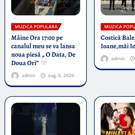
MUZICA POPULARA
MUZICA POP
Mâine Ora 17:00 pe
Costică Bale
canalul meu se va lansa
Ioane,măi I
noua piesă „ O Data, De
admin
Doua Ori”
admin
aug. 6, 2026