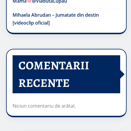
Mama
@VladutaLupau
Mihaela Abrudan – Jumatate din destin
[videoclip oficial]
COMENTARII
RECENTE
Niciun comentariu de arătat.