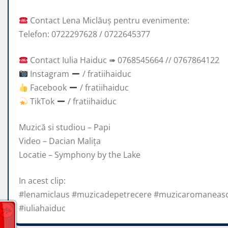
Contact Lena Miclăuș pentru evenimente:
Telefon: 0722297628 / 0722645377
Contact Iulia Haiduc ➠ 0768545664 // 0767864122
Instagram
/ fratiihaiduc
Facebook
/ fratiihaiduc
TikTok
/ fratiihaiduc
Muzică si studiou – Papi
Video – Dacian Malița
Locatie – Symphony by the Lake
In acest clip:
#lenamiclaus #muzicadepetrecere #muzicaromaneasc
#iuliahaiduc