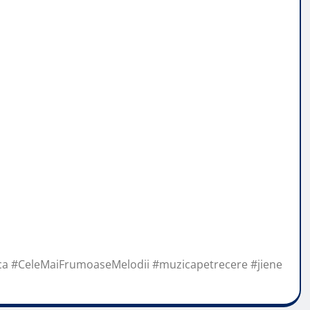
a #CeleMaiFrumoaseMelodii #muzicapetrecere #jiene