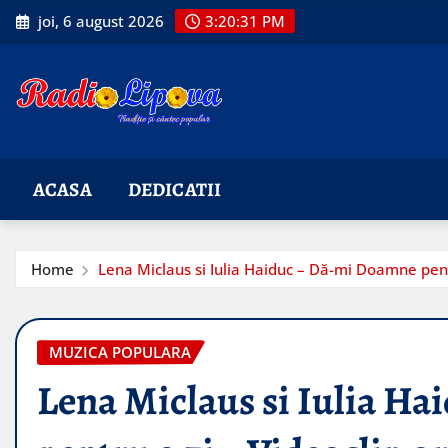
Skip
joi, 6 august 2026
3:20:33 PM
to
content
ACASA
DEDICATII
Home
Lena Miclaus si Iulia Haiduc – Dă-mi Doamne pentr
MUZICA POPULARA
Lena Miclaus si Iulia H