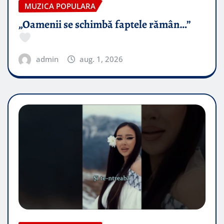
MUZICA POPULARA
„Oamenii se schimbă faptele rămân…”
admin
aug. 1, 2026