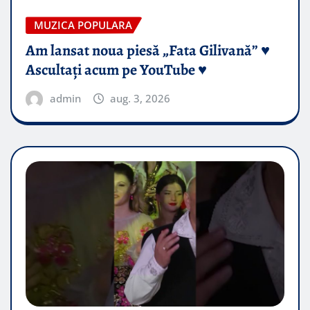
MUZICA POPULARA
Am lansat noua piesă „Fata Gilivană” ♥️
Ascultați acum pe YouTube ♥️
admin
aug. 3, 2026