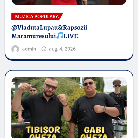
MUZICA POPULARA
@VladutaLupau&Rapsozii
Maramuresului
LIVE
admin
aug. 4, 2026