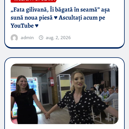
„Fata gilivană, Îi băgată în seamă” așa
sună noua piesă ♥️ Ascultați acum pe
YouTube ♥️
admin
aug. 2, 2026