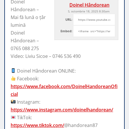
Doinel
Doinel Hândorean
Hândorean –
S, octombrie 18, 2025 8:30am
Mai fă lună o țâr
URL:
lumină
Embed:
Doinel
Hândorean –
0765 088 275
Video: Liviu Sicoe – 0746 536 490
Doinel Hândorean ONLINE:
Facebook:
https://www.facebook.com/DoinelHandoreanOfi
cial
Instagram:
https://www.instagram.com/doinelhandorean/
TikTok:
https://www.tiktok.com/
@handorean87