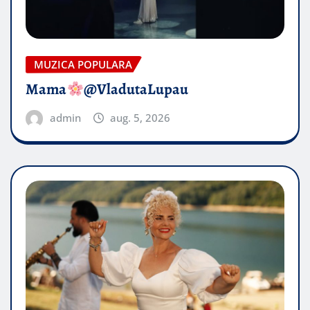
MUZICA POPULARA
Mama
@VladutaLupau
admin
aug. 5, 2026