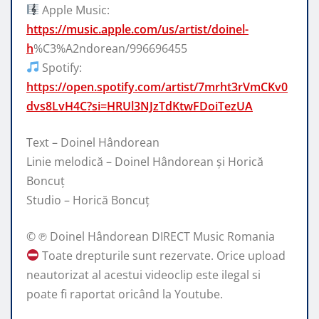
Apple Music:
https://music.apple.com/us/artist/doinel-
h
%C3%A2ndorean/996696455
Spotify:
https://open.spotify.com/artist/7mrht3rVmCKv0
dvs8LvH4C?si=HRUl3NJzTdKtwFDoiTezUA
Text – Doinel Hândorean
Linie melodică – Doinel Hândorean și Horică
Boncuț
Studio – Horică Boncuț
© ℗ Doinel Hândorean DIRECT Music Romania
Toate drepturile sunt rezervate. Orice upload
neautorizat al acestui videoclip este ilegal si
poate fi raportat oricând la Youtube.