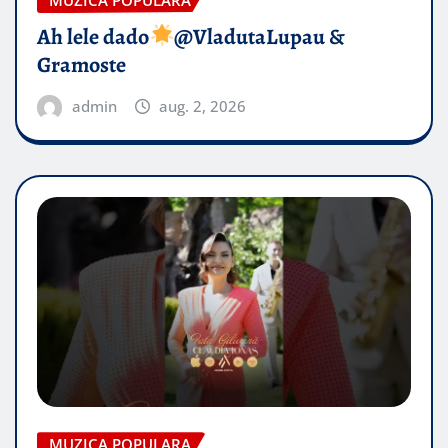
MUZICA POPULARA
Ah lele dado​
@VladutaLupau &
Gramoste
admin
aug. 2, 2026
MUZICA POPULARA