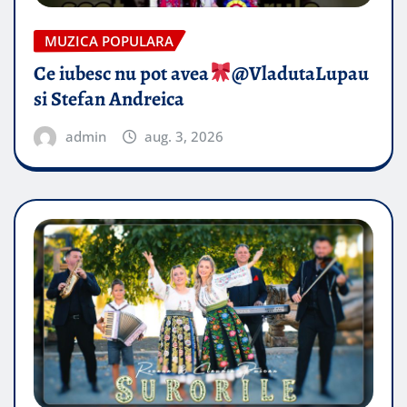
MUZICA POPULARA
Ce iubesc nu pot avea
​@VladutaLupau
si Stefan Andreica
admin
aug. 3, 2026