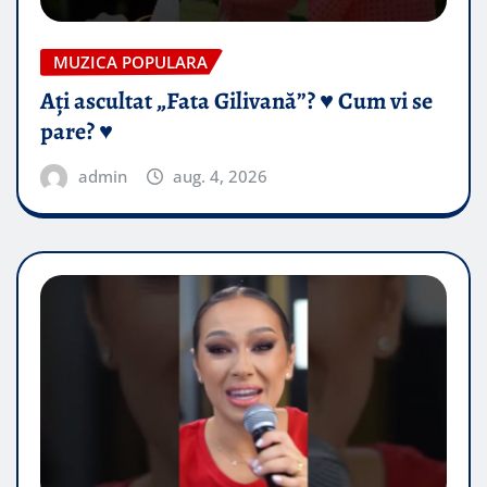
MUZICA POPULARA
Ați ascultat „Fata Gilivană”? ♥️ Cum vi se
pare? ♥️
admin
aug. 4, 2026