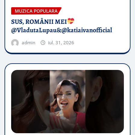
MUZICA POPULARA
SUS, ROMÂNII MEI
@VladutaLupau&@katiaivanofficial
admin
iul. 31, 2026