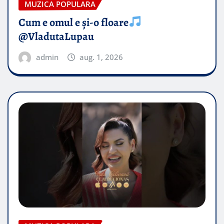
MUZICA POPULARA
Cum e omul e și-o floare
@VladutaLupau
admin
aug. 1, 2026