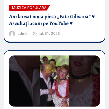
MUZICA POPULARA
Am lansat noua piesă „Fata Gilivană” ♥️
Ascultați acum pe YouTube ♥️
admin
iul. 31, 2026