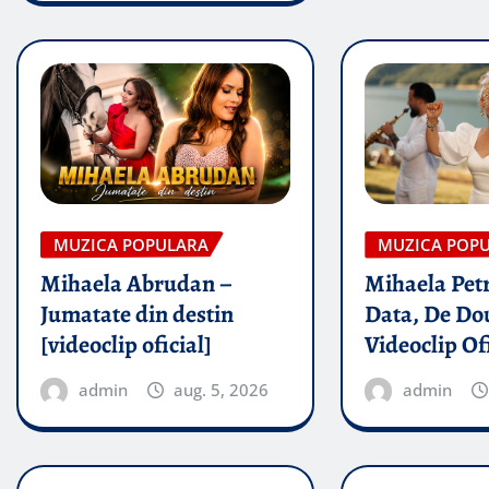
MUZICA POPULARA
MUZICA POP
Mihaela Abrudan –
Mihaela Petr
Jumatate din destin
Data, De Dou
[videoclip oficial]
Videoclip Of
admin
aug. 5, 2026
admin