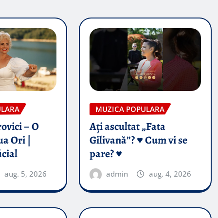
ULARA
MUZICA POPULARA
ovici – O
Ați ascultat „Fata
a Ori |
Gilivană”? ♥️ Cum vi se
icial
pare? ♥️
aug. 5, 2026
admin
aug. 4, 2026