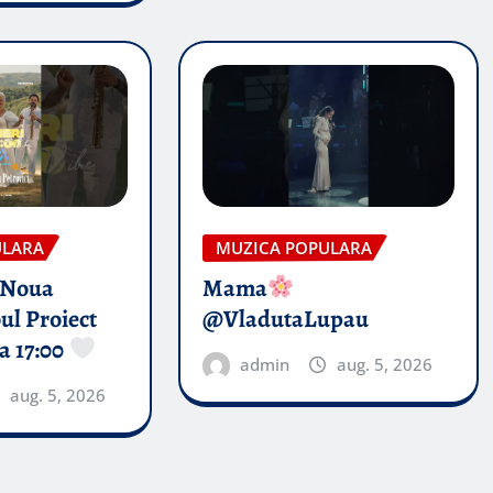
ULARA
MUZICA POPULARA
 Noua
Mama
ul Proiect
@VladutaLupau
a 17:00
admin
aug. 5, 2026
aug. 5, 2026