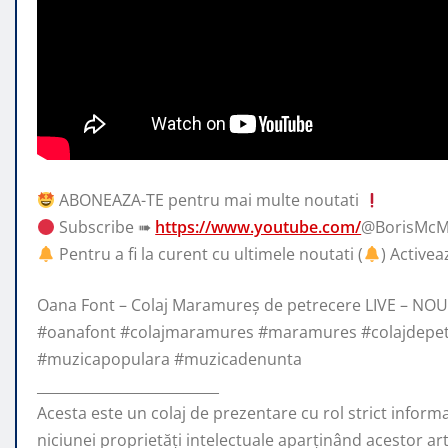
ABONEAZA-TE pentru mai multe noutati
Subscribe ➠
https://www.youtube.com/
@BorisMcM
Pentru a fi la
curent cu ultimele noutati (
) Activea
Oana Font – Colaj Maramureș de petrecere LIVE – NOU
#oanafont #colajmaramures #maramures #colajdepet
#muzicapopulara #muzicadenunta
__________________________
Acesta este un colaj de prezentare cu rol strict inform
niciunei proprietăți intelectuale aparținând acestor arti