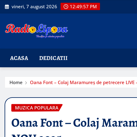
Skip
vineri, 7 august 2026
12:49:58 PM
to
content
ACASA
DEDICATII
Home
Oana Font – Colaj Maramureș de petrecere LIVE
MUZICA POPULARA
Oana Font – Colaj Maram