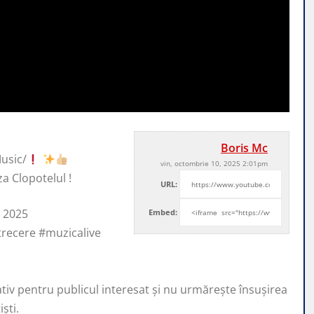
Boris Mc
usic/
vin, octombrie 10, 2025 2:01pm
za Clopotelul !
URL:
 2025
Embed:
recere #muzicalive
ativ pentru publicul interesat și nu urmărește însușirea
ști.