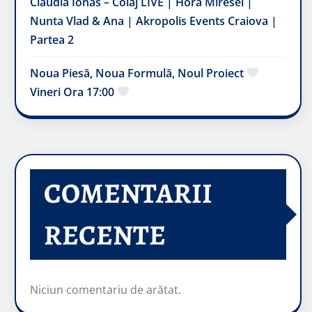
Claudia Ionas – Colaj LIVE | Hora Miresei |
Nunta Vlad & Ana | Akropolis Events Craiova |
Partea 2
Noua Piesă, Noua Formulă, Noul Proiect
Vineri Ora 17:00
COMENTARII
RECENTE
Niciun comentariu de arătat.