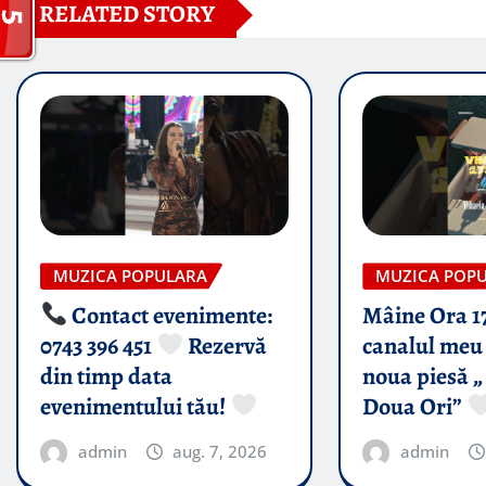
RELATED STORY
MUZICA POPULARA
MUZICA POP
Contact evenimente:
Mâine Ora 1
0743 396 451
Rezervă
canalul meu 
din timp data
noua piesă „
evenimentului tău!
Doua Ori”
admin
aug. 7, 2026
admin