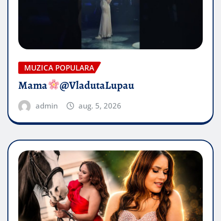
MUZICA POPULARA
Mama
@VladutaLupau
admin
aug. 5, 2026