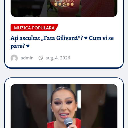
MUZICA POPULARA
Ați ascultat „Fata Gilivană”? ♥️ Cum vi se
pare? ♥️
admin
aug. 4, 2026