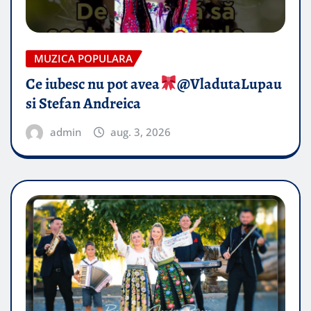
MUZICA POPULARA
Ce iubesc nu pot avea
​@VladutaLupau
si Stefan Andreica
admin
aug. 3, 2026