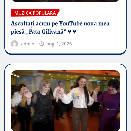
MUZICA POPULARA
Ascultați acum pe YouTube noua mea
piesă „Fata Gilivană” ♥️ ♥️
admin
aug. 1, 2026