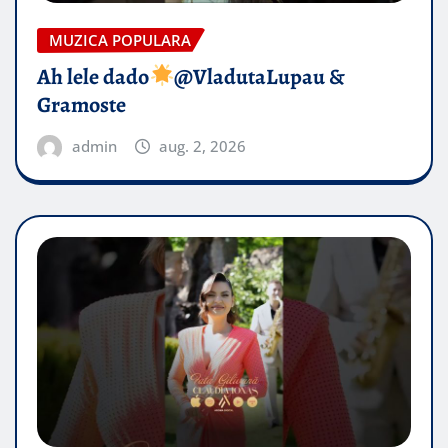
MUZICA POPULARA
Ah lele dado​
@VladutaLupau &
Gramoste
admin
aug. 2, 2026