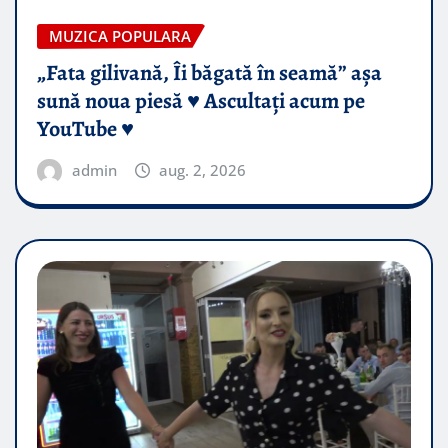
MUZICA POPULARA
„Fata gilivană, Îi băgată în seamă” așa
sună noua piesă ♥️ Ascultați acum pe
YouTube ♥️
admin
aug. 2, 2026