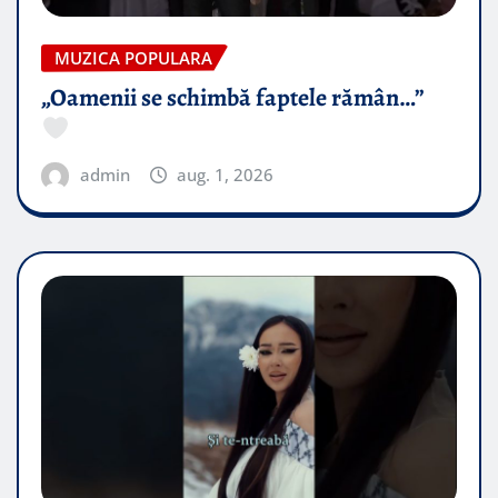
MUZICA POPULARA
„Oamenii se schimbă faptele rămân…”
admin
aug. 1, 2026