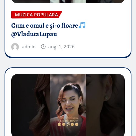
MUZICA POPULARA
Cum e omul e și-o floare
@VladutaLupau
admin
aug. 1, 2026