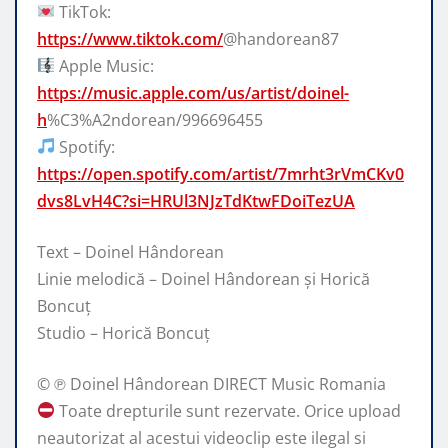
TikTok:
https://www.tiktok.com/
@handorean87
Apple Music:
https://music.apple.com/us/artist/doinel-
h
%C3%A2ndorean/996696455
Spotify:
https://open.spotify.com/artist/7mrht3rVmCKv0
dvs8LvH4C?si=HRUl3NJzTdKtwFDoiTezUA
Text – Doinel Hândorean
Linie melodică – Doinel Hândorean și Horică
Boncuț
Studio – Horică Boncuț
© ℗ Doinel Hândorean DIRECT Music Romania
Toate drepturile sunt rezervate. Orice upload
neautorizat al acestui videoclip este ilegal si