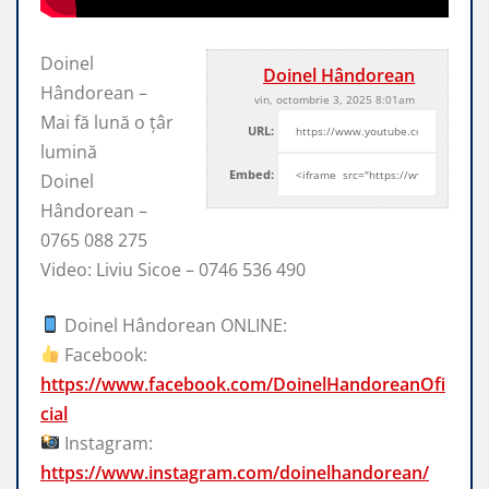
Doinel
Doinel Hândorean
Hândorean –
vin, octombrie 3, 2025 8:01am
Mai fă lună o țâr
URL:
lumină
Embed:
Doinel
Hândorean –
0765 088 275
Video: Liviu Sicoe – 0746 536 490
Doinel Hândorean ONLINE:
Facebook:
https://www.facebook.com/DoinelHandoreanOfi
cial
Instagram:
https://www.instagram.com/doinelhandorean/