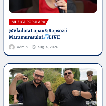
MUZICA POPULARA
@VladutaLupau&Rapsozii
Maramuresului
LIVE
admin
aug. 4, 2026