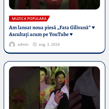
MUZICA POPULARA
Am lansat noua piesă „Fata Gilivană” ♥️
Ascultați acum pe YouTube ♥️
admin
aug. 3, 2026