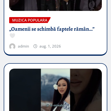
MUZICA POPULARA
„Oamenii se schimbă faptele rămân…”
admin
aug. 1, 2026