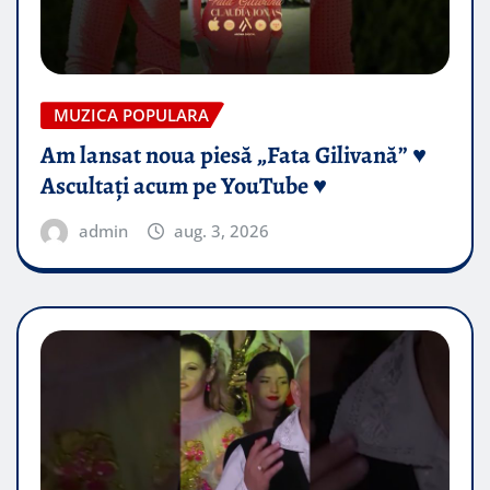
MUZICA POPULARA
Am lansat noua piesă „Fata Gilivană” ♥️
Ascultați acum pe YouTube ♥️
admin
aug. 3, 2026