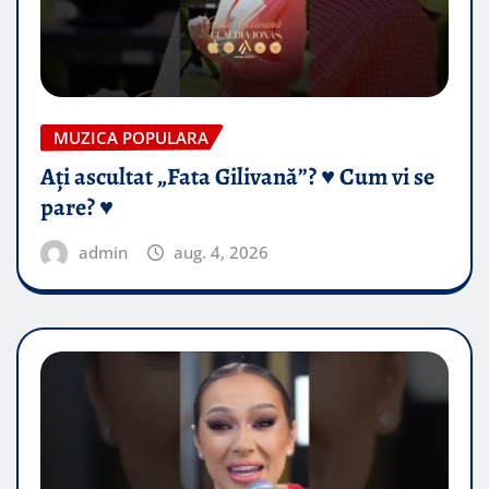
MUZICA POPULARA
Ați ascultat „Fata Gilivană”? ♥️ Cum vi se
pare? ♥️
admin
aug. 4, 2026