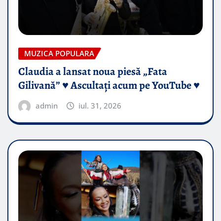
MUZICA POPULARA
Claudia a lansat noua piesă „Fata
Gilivană” ♥️ Ascultați acum pe YouTube ♥️
admin
iul. 31, 2026