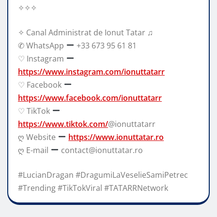
✧✧✧
✧ Canal Administrat de Ionut Tatar ♫
✆ WhatsApp
+33 673 95 61 81
♡ Instagram
https://www.instagram.com/ionuttatarr
♡ Facebook
https://www.facebook.com/ionuttatarr
♡ TikTok
https://www.tiktok.com/
@ionuttatarr
ღ Website
https://www.ionuttatar.ro
ღ E-mail
contact@ionuttatar.ro
#LucianDragan #DragumiLaVeselieSamiPetrec
#Trending #TikTokViral #TATARRNetwork