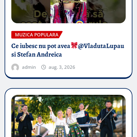
MUZICA POPULARA
Ce iubesc nu pot avea
​@VladutaLupau
si Stefan Andreica
admin
aug. 3, 2026