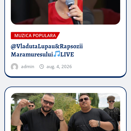
MUZICA POPULARA
@VladutaLupau&Rapsozii
Maramuresului
LIVE
admin
aug. 4, 2026