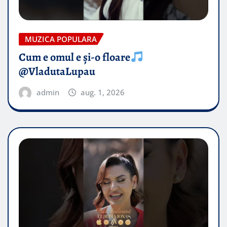
MUZICA POPULARA
Cum e omul e și-o floare
@VladutaLupau
admin
aug. 1, 2026