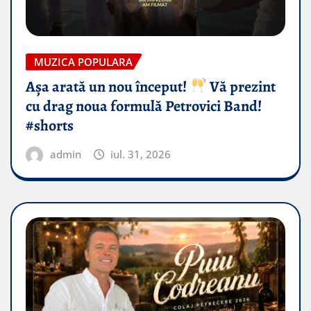
MUZICA POPULARA
Așa arată un nou început!
Vă prezint
cu drag noua formulă Petrovici Band!
#shorts
admin
iul. 31, 2026