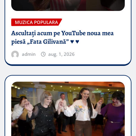
MUZICA POPULARA
Ascultați acum pe YouTube noua mea
piesă „Fata Gilivană” ♥️ ♥️
admin
aug. 1, 2026