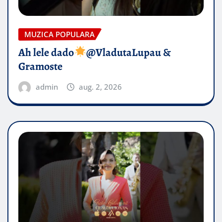
MUZICA POPULARA
Ah lele dado​
@VladutaLupau &
Gramoste
admin
aug. 2, 2026