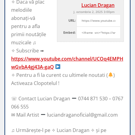
✧ Daca vă plac
Lucian Dragan
melodiile
J, octombrie 2, 2025 3:00pm
abonați-vă
URL:
pentru a afla
Embed:
primii noutățile
muzicale ♫
✧ Subscribe ➠
https://www.youtube.com/channel/UCOq4EMPH
wGvbA4gj43A-gaQ
✧
Pentru a fi la curent cu ultimele noutati (
)
Activeaza Clopotelul !
☏ Contact Lucian Dragan
0744 871 530 – 0767
066 555
✉ Mail Artist
luciandraganoficial@gmail.com
♫ Urmărește-l pe ✧ Lucian Dragan ✧ și pe