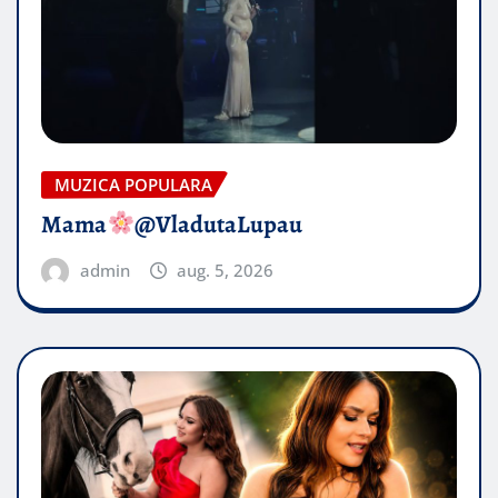
MUZICA POPULARA
Mama
@VladutaLupau
admin
aug. 5, 2026