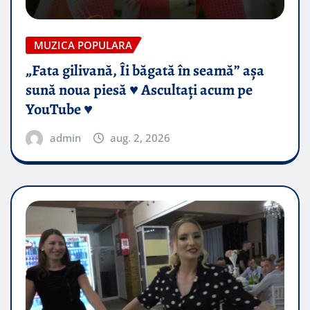
MUZICA POPULARA
„Fata gilivană, Îi băgată în seamă” așa
sună noua piesă ♥️ Ascultați acum pe
YouTube ♥️
admin
aug. 2, 2026