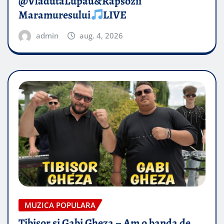
@VladutaLupau&Rapsozii
Maramuresului
LIVE
admin
aug. 4, 2026
MUZICA POPULARA
Tibisor si Gabi Gheza – Am o banda de