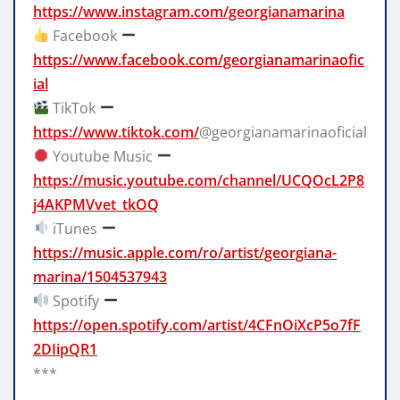
https://www.instagram.com/georgianamarina
Facebook
https://www.facebook.com/georgianamarinaofic
ial
TikTok
https://www.tiktok.com/
@georgianamarinaoficial
Youtube Music
https://music.youtube.com/channel/UCQOcL2P8
j4AKPMVvet_tkOQ
iTunes
https://music.apple.com/ro/artist/georgiana-
marina/1504537943
Spotify
https://open.spotify.com/artist/4CFnOiXcP5o7fF
2DIipQR1
***