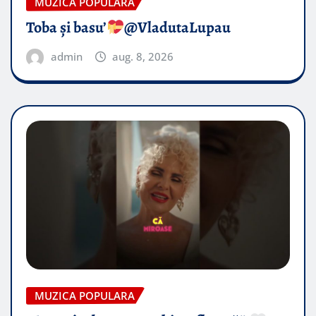
MUZICA POPULARA
Toba și basu’
@VladutaLupau
admin
aug. 8, 2026
MUZICA POPULARA