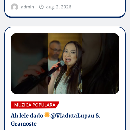
admin
aug. 2, 2026
MUZICA POPULARA
Ah lele dado​
@VladutaLupau &
Gramoste