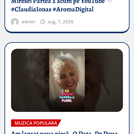
Miresei Partea 2 acum pe YouTube
#ClaudiaIonas #AromaDigital
admin
aug. 7, 2026
MUZICA POPULARA
Am lansat noua piesă „O Data, De Doua