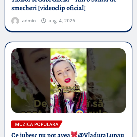
smecheri [videoclip oficial]
admin
aug. 4, 2026
MUZICA POPULARA
Ce iubesc nu pot avea
​@VladutaLupau