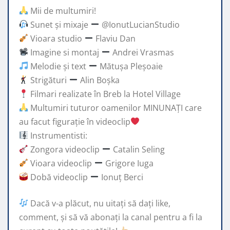
Mii de multumiri!
Sunet și mixaje
@IonutLucianStudio
Vioara studio
Flaviu Dan
Imagine si montaj
Andrei Vrasmas
Melodie și text
Mătușa Pleșoaie
Strigături
Alin Boșka
Filmari realizate în Breb la Hotel Village
Multumiri tuturor oamenilor MINUNAȚI care
au facut figurație în videoclip
Instrumentisti:
Zongora videoclip
Catalin Seling
Vioara videoclip
Grigore Iuga
Dobă videoclip
Ionuț Berci
Dacă v-a plăcut, nu uitați să dați like,
comment, și să vă abonați la canal pentru a fi la