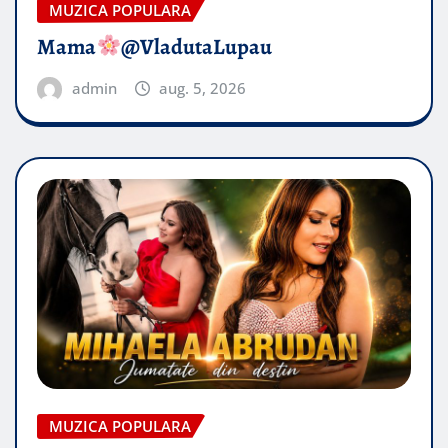
MUZICA POPULARA
Mama
@VladutaLupau
admin
aug. 5, 2026
MUZICA POPULARA