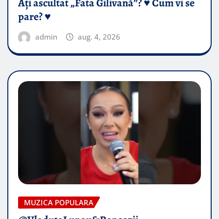
Ați ascultat „Fata Gilivană”? ♥️ Cum vi se
pare? ♥️
admin
aug. 4, 2026
MUZICA POPULARA