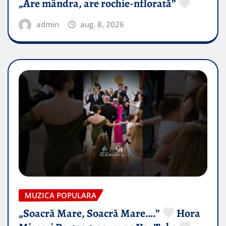
„Are mândra, are rochie-nflorată”
admin
aug. 8, 2026
MUZICA POPULARA
„Soacră Mare, Soacră Mare….”
Hora