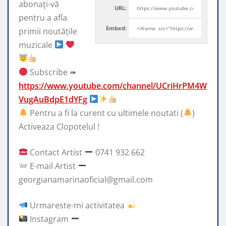
abonați-vă
URL:
pentru a afla
Embed:
primii noutățile
muzicale
Subscribe ➠
https://www.youtube.com/channel/UCriHrPM4W
VugAuBdpE1dYFg
Pentru a fi la curent cu ultimele noutati (
)
Activeaza Clopotelul !
Contact Artist
0741 932 662
E-mail Artist
georgianamarinaoficial@gmail.com
Urmareste-mi activitatea
Instagram