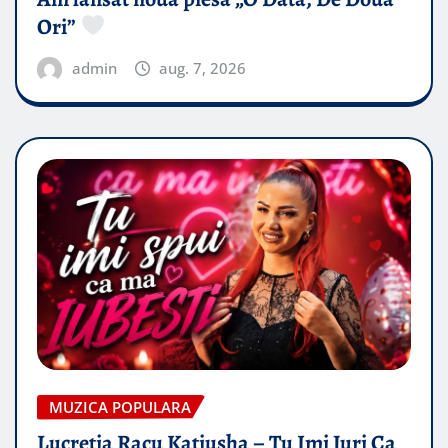
Ori”
admin
aug. 7, 2026
MUZICA POPULARA
Lucretia Racu Katiusha – Tu Imi Juri Ca