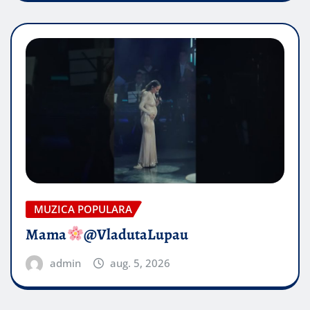
MUZICA POPULARA
Mama
@VladutaLupau
admin
aug. 5, 2026