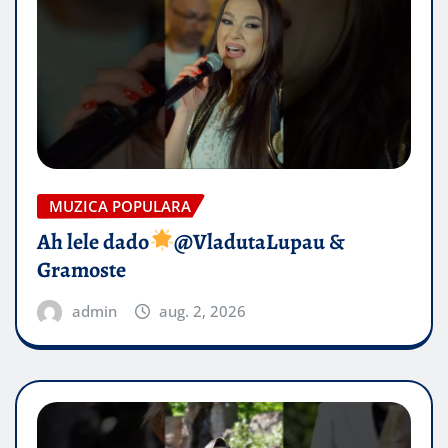
MUZICA POPULARA
Ah lele dado​
@VladutaLupau &
Gramoste
admin
aug. 2, 2026