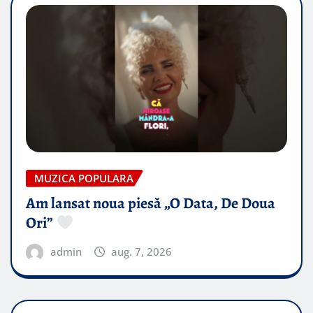
MUZICA POPULARA
Am lansat noua piesă „O Data, De Doua
Ori”
admin
aug. 7, 2026