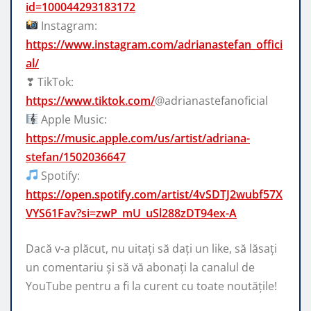
id=100044293183172
Instagram:
https://www.instagram.com/adrianastefan_offici
al/
❣ TikTok:
https://www.tiktok.com/
@adrianastefanoficial
Apple Music:
https://music.apple.com/us/artist/adriana-
stefan/1502036647
Spotify:
https://open.spotify.com/artist/4vSDTJ2wubf57X
VYS61Fav?si=zwP_mU_uSl288zDT94ex-A
Dacă v-a plăcut, nu uitați să dați un like, să lăsați
un comentariu și să vă abonați la canalul de
YouTube pentru a fi la curent cu toate noutățile!