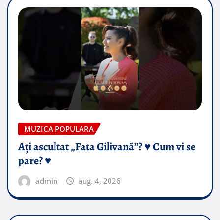
MUZICA POPULARA
Ați ascultat „Fata Gilivană”? ♥️ Cum vi se
pare? ♥️
admin
aug. 4, 2026