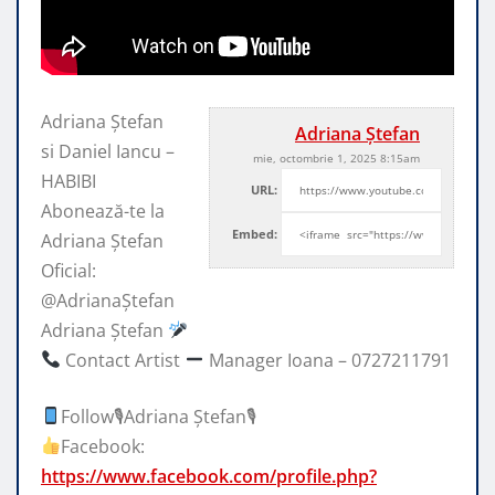
Adriana Ștefan
Adriana Ștefan
si Daniel Iancu –
mie, octombrie 1, 2025 8:15am
HABIBI
URL:
Abonează-te la
Embed:
Adriana Ștefan
Oficial:
@AdrianaȘtefan
Adriana Ștefan
Contact Artist
Manager Ioana
– 0727211791
Follow🎙Adriana Ștefan🎙
Facebook:
https://www.facebook.com/profile.php?