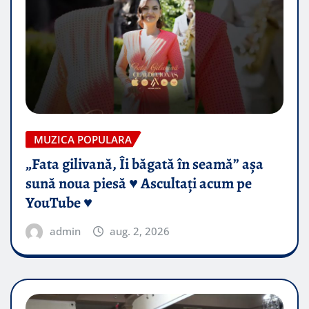
MUZICA POPULARA
„Fata gilivană, Îi băgată în seamă” așa
sună noua piesă ♥️ Ascultați acum pe
YouTube ♥️
admin
aug. 2, 2026