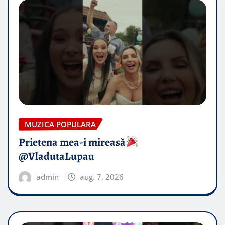
MUZICA POPULARA
Prietena mea-i mireasă​
@VladutaLupau
admin
aug. 7, 2026