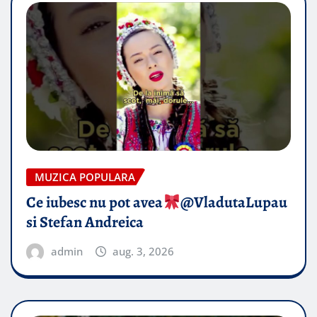
MUZICA POPULARA
Ce iubesc nu pot avea
​@VladutaLupau
si Stefan Andreica
admin
aug. 3, 2026