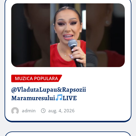
MUZICA POPULARA
@VladutaLupau&Rapsozii
Maramuresului
LIVE
admin
aug. 4, 2026