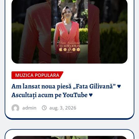
MUZICA POPULARA
Am lansat noua piesă „Fata Gilivană” ♥️
Ascultați acum pe YouTube ♥️
admin
aug. 3, 2026