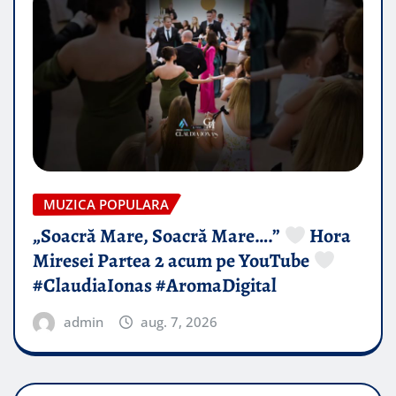
MUZICA POPULARA
„Soacră Mare, Soacră Mare….”
Hora
Miresei Partea 2 acum pe YouTube
#ClaudiaIonas #AromaDigital
admin
aug. 7, 2026