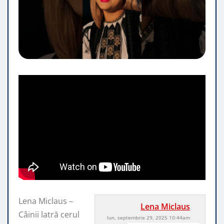
Lena Miclaus –
Lena Miclaus
Câinii latră cerul
lun, septembrie 29, 2025 10:44am