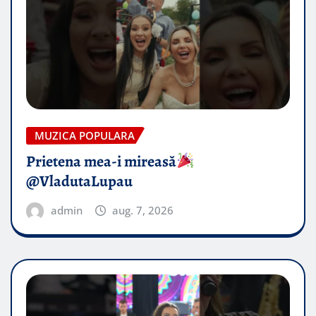
MUZICA POPULARA
Prietena mea-i mireasă​
@VladutaLupau
admin
aug. 7, 2026