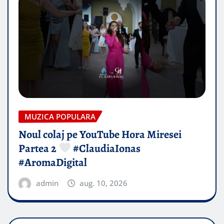
MUZICA POPULARA
Noul colaj pe YouTube Hora Miresei
Partea 2
#ClaudiaIonas
#AromaDigital
admin
aug. 10, 2026