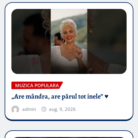
MUZICA POPULARA
„Are mândra, are părul tot inele” ♥️
admin
aug. 9, 2026