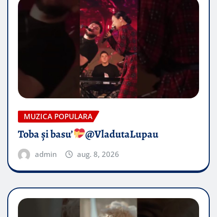
MUZICA POPULARA
Toba și basu’
@VladutaLupau
admin
aug. 8, 2026