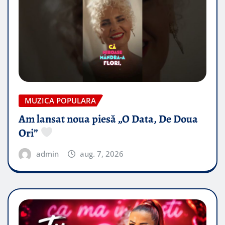
MUZICA POPULARA
Am lansat noua piesă „O Data, De Doua
Ori”
admin
aug. 7, 2026