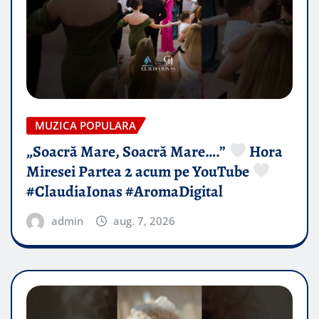
MUZICA POPULARA
„Soacră Mare, Soacră Mare….”
Hora
Miresei Partea 2 acum pe YouTube
#ClaudiaIonas #AromaDigital
admin
aug. 7, 2026