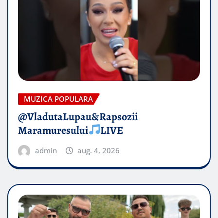
MUZICA POPULARA
@VladutaLupau&Rapsozii
Maramuresului
LIVE
admin
aug. 4, 2026