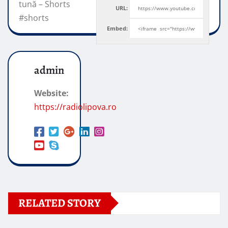
tună – Shorts
URL:
#shorts
Embed:
admin
Website:
https://radiolipova.ro
RELATED STORY