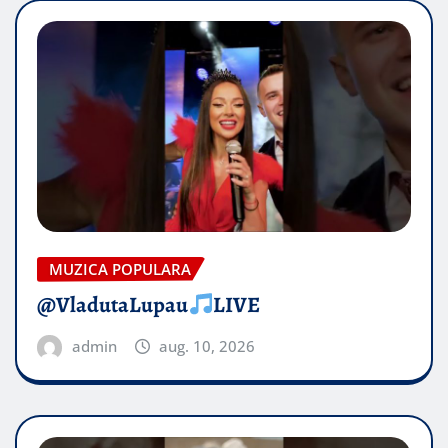
MUZICA POPULARA
@VladutaLupau
LIVE
admin
aug. 10, 2026