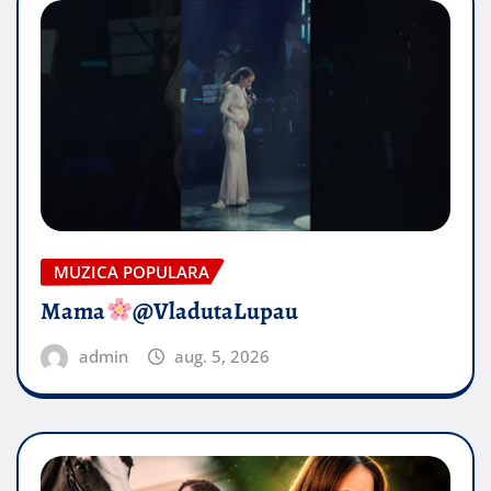
MUZICA POPULARA
Mama
@VladutaLupau
admin
aug. 5, 2026