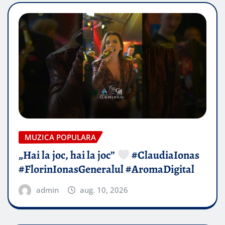
MUZICA POPULARA
„Hai la joc, hai la joc”
#ClaudiaIonas
#FlorinIonasGeneralul #AromaDigital
admin
aug. 10, 2026