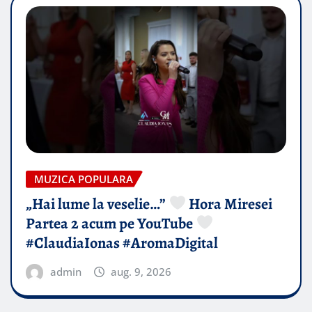
MUZICA POPULARA
„Hai lume la veselie…”
Hora Miresei
Partea 2 acum pe YouTube
#ClaudiaIonas #AromaDigital
admin
aug. 9, 2026