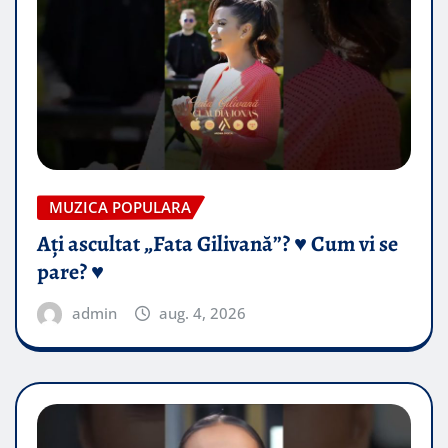
MUZICA POPULARA
Ați ascultat „Fata Gilivană”? ♥️ Cum vi se
pare? ♥️
admin
aug. 4, 2026