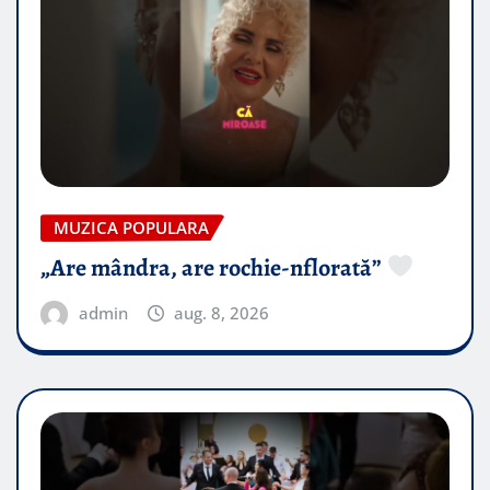
MUZICA POPULARA
„Are mândra, are rochie-nflorată”
admin
aug. 8, 2026