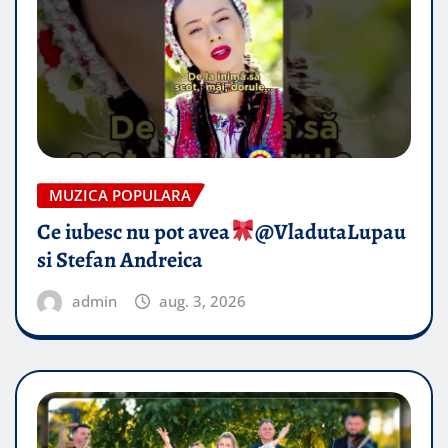
MUZICA POPULARA
Ce iubesc nu pot avea
​@VladutaLupau
si Stefan Andreica
admin
aug. 3, 2026