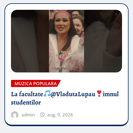
MUZICA POPULARA
La facultate
@VladutaLupau
imnul
studentilor
admin
aug. 9, 2026