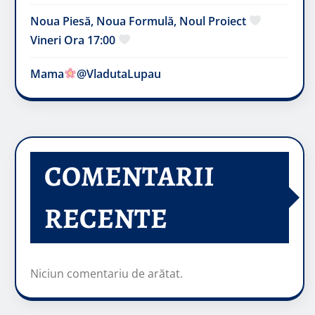
Noua Piesă, Noua Formulă, Noul Proiect
Vineri Ora 17:00
Mama
@VladutaLupau
COMENTARII
RECENTE
Niciun comentariu de arătat.