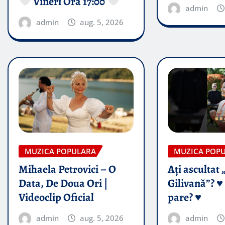
Vineri Ora 17:00
admin
admin
aug. 5, 2026
MUZICA POPULARA
MUZICA POP
Mihaela Petrovici – O
Ați ascultat 
Data, De Doua Ori |
Gilivană”? ♥️
Videoclip Oficial
pare? ♥️
admin
aug. 5, 2026
admin