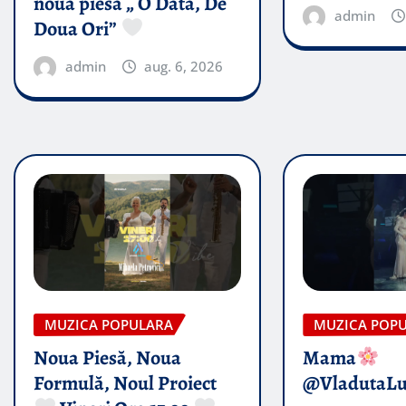
noua piesă „ O Data, De
admin
Doua Ori”
admin
aug. 6, 2026
MUZICA POPULARA
MUZICA POP
Noua Piesă, Noua
Mama
Formulă, Noul Proiect
@VladutaL