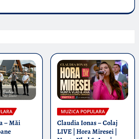
ULARA
MUZICA POPULARA
a – Măi
Claudia Ionas – Colaj
oane
LIVE | Hora Miresei |