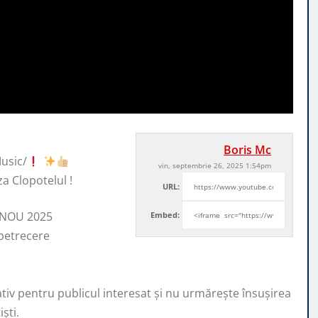
Boris Mc
usic/
vin, septembrie 26, 2025 1:54pm
za Clopotelul !
URL:
– NOU 2025
Embed:
petrecere
ativ pentru publicul interesat și nu urmărește însușirea
ști.