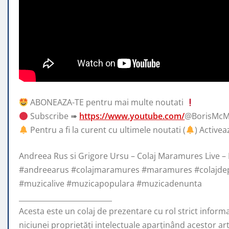
ABONEAZA-TE pentru mai multe noutati
Subscribe ➠
https://www.youtube.com/
@BorisMcM
Pentru a fi la
curent cu ultimele noutati (
) Activea
Andreea Rus si Grigore Ursu – Colaj Maramures Live 
#andreearus #colajmaramures #maramures #colajde
#muzicalive #muzicapopulara #muzicadenunta
__________________________
Acesta este un colaj de prezentare cu rol strict inform
niciunei proprietăți intelectuale aparținând acestor arti