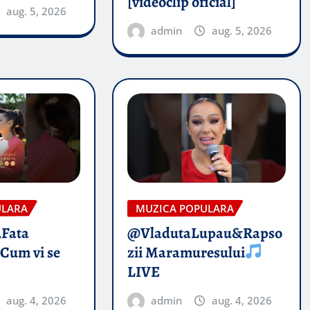
[videoclip oficial]
aug. 5, 2026
admin
aug. 5, 2026
ULARA
MUZICA POPULARA
„Fata
@VladutaLupau&Rapso
 Cum vi se
zii Maramuresului
LIVE
aug. 4, 2026
admin
aug. 4, 2026