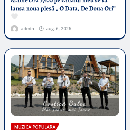
Mâine Ora 17:00 pe canalul meu se va
lansa noua piesă „ O Data, De Doua Ori”
admin
aug. 6, 2026
MUZICA POPULARA