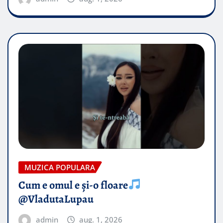
MUZICA POPULARA
Cum e omul e și-o floare
@VladutaLupau
admin
aug. 1, 2026