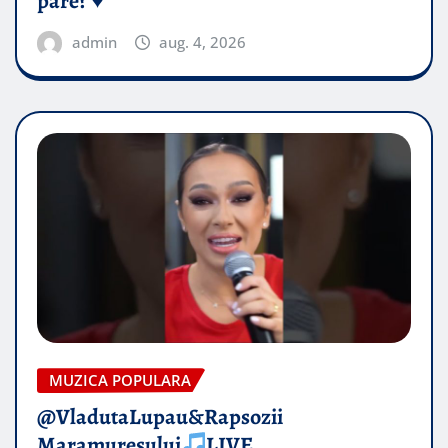
pare? ♥️
admin
aug. 4, 2026
MUZICA POPULARA
@VladutaLupau&Rapsozii
Maramuresului
LIVE