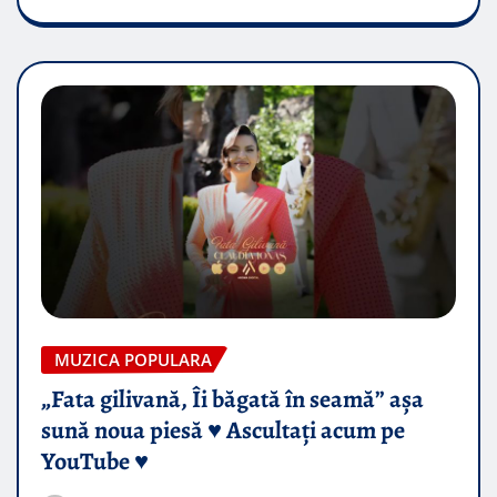
MUZICA POPULARA
„Fata gilivană, Îi băgată în seamă” așa
sună noua piesă ♥️ Ascultați acum pe
YouTube ♥️