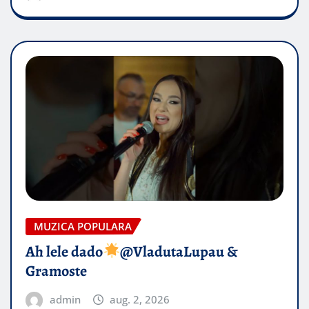
MUZICA POPULARA
Ah lele dado​
@VladutaLupau &
Gramoste
admin
aug. 2, 2026