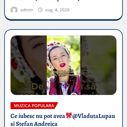
admin
aug. 4, 2026
MUZICA POPULARA
Ce iubesc nu pot avea
​@VladutaLupau
si Stefan Andreica