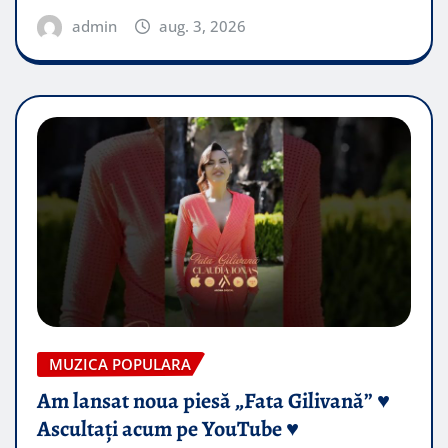
admin
aug. 3, 2026
MUZICA POPULARA
Am lansat noua piesă „Fata Gilivană” ♥️
Ascultați acum pe YouTube ♥️