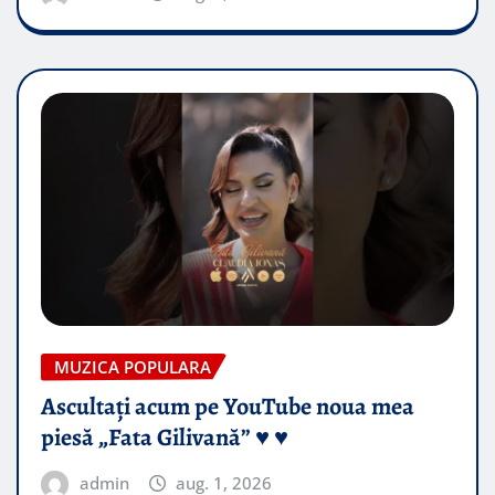
MUZICA POPULARA
Ascultați acum pe YouTube noua mea
piesă „Fata Gilivană” ♥️ ♥️
admin
aug. 1, 2026