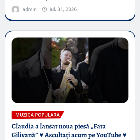
admin
iul. 31, 2026
MUZICA POPULARA
Claudia a lansat noua piesă „Fata
Gilivană” ♥️ Ascultați acum pe YouTube ♥️