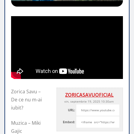
Zorica Savu –
ZORICASAVUOFICIAL
De ce nu m-ai
vin, septembrie 19, 2025 10:30am
iubit?
URL:
Muzica – Miki
Embed:
Gajic