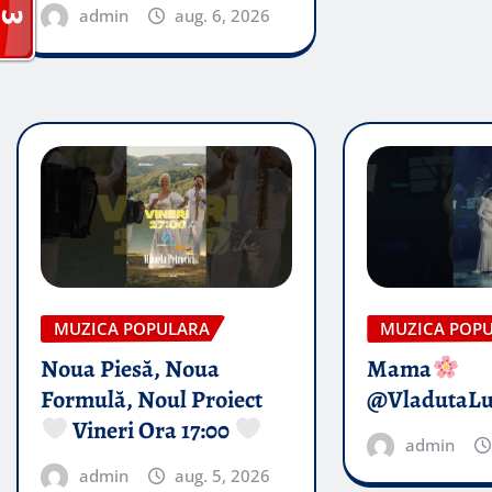
admin
aug. 6, 2026
MUZICA POPULARA
MUZICA POP
Noua Piesă, Noua
Mama
Formulă, Noul Proiect
@VladutaL
Vineri Ora 17:00
admin
admin
aug. 5, 2026