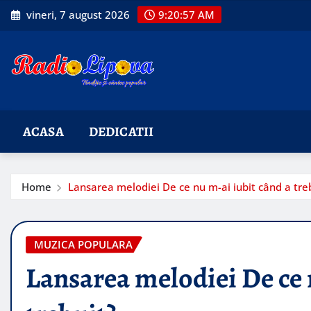
Skip
vineri, 7 august 2026
9:20:58 AM
to
content
ACASA
DEDICATII
Home
Lansarea melodiei De ce nu m-ai iubit când a tre
MUZICA POPULARA
Lansarea melodiei De ce 