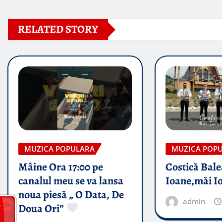
RELATED STORY
MUZICA POPULARA
MUZICA POP
Mâine Ora 17:00 pe
Costică Bale
canalul meu se va lansa
Ioane,măi I
noua piesă „ O Data, De
admin
Doua Ori”