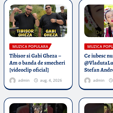
MUZICA POPULARA
MUZICA POP
Tibisor si Gabi Gheza –
Ce iubesc nu
Am o banda de smecheri
@VladutaLu
[videoclip oficial]
Stefan Andr
admin
aug. 4, 2026
admin