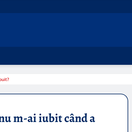
buit?
nu m-ai iubit când a