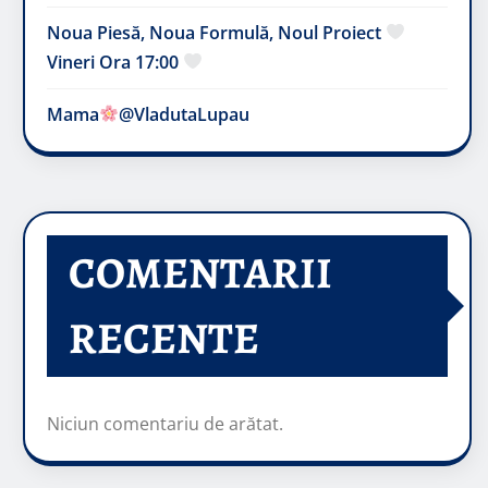
Noua Piesă, Noua Formulă, Noul Proiect
Vineri Ora 17:00
Mama
@VladutaLupau
COMENTARII
RECENTE
Niciun comentariu de arătat.