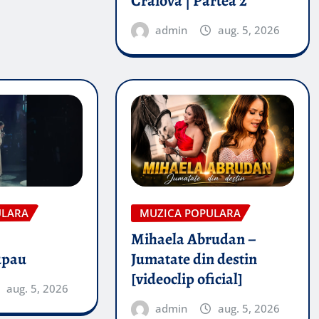
Craiova | Partea 2
admin
aug. 5, 2026
ULARA
MUZICA POPULARA
Mihaela Abrudan –
upau
Jumatate din destin
[videoclip oficial]
aug. 5, 2026
admin
aug. 5, 2026