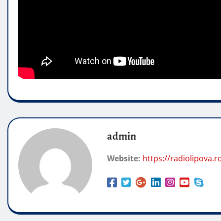
admin
Website:
https://radiolipova.r