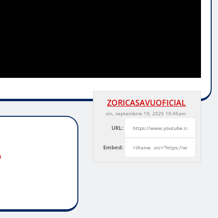
ZORICASAVUOFICIAL
vin, septembrie 19, 2025 10:45am
URL:
Embed:
o