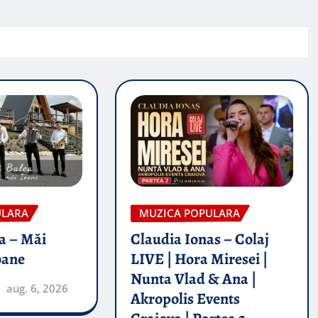
ULARA
MUZICA POPULARA
a – Măi
Claudia Ionas – Colaj
oane
LIVE | Hora Miresei |
Nunta Vlad & Ana |
aug. 6, 2026
Akropolis Events