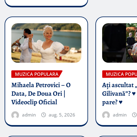
MUZICA POPULARA
MUZICA POP
Mihaela Petrovici – O
Ați ascultat 
Data, De Doua Ori |
Gilivană”? ♥️
Videoclip Oficial
pare? ♥️
admin
aug. 5, 2026
admin