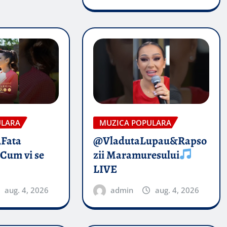
ULARA
MUZICA POPULARA
„Fata
@VladutaLupau&Rapso
 Cum vi se
zii Maramuresului
LIVE
aug. 4, 2026
admin
aug. 4, 2026