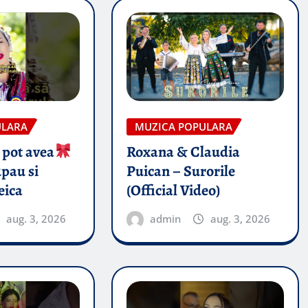
ULARA
MUZICA POPULARA
 pot avea
Roxana & Claudia
pau si
Puican – Surorile
eica
(Official Video)
aug. 3, 2026
admin
aug. 3, 2026