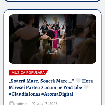
MUZICA POPULARA
„Soacră Mare, Soacră Mare….”
Hora
Miresei Partea 2 acum pe YouTube
#ClaudiaIonas #AromaDigital
admin
aug. 7, 2026