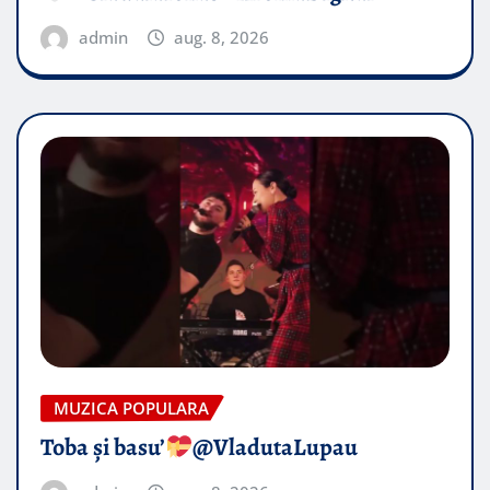
admin
aug. 8, 2026
MUZICA POPULARA
Toba și basu’
@VladutaLupau