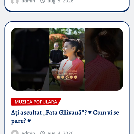
admin
aug. 5, 2026
MUZICA POPULARA
Ați ascultat „Fata Gilivană”? ♥️ Cum vi se
pare? ♥️
admin
aug. 4, 2026