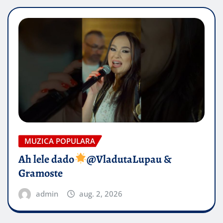
MUZICA POPULARA
Ah lele dado​
@VladutaLupau &
Gramoste
admin
aug. 2, 2026