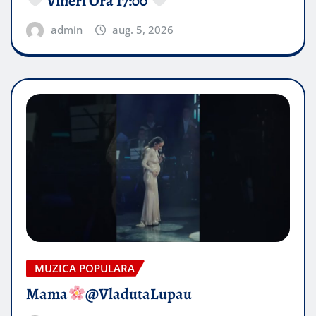
Vineri Ora 17:00
admin
aug. 5, 2026
MUZICA POPULARA
Mama
@VladutaLupau