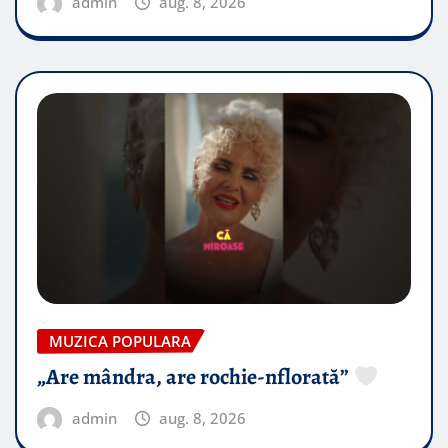
admin
aug. 8, 2026
MUZICA POPULARA
„Are mândra, are rochie-nflorată”
admin
aug. 8, 2026