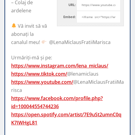
– Colaj de
URL:
ardelene
Embed:
Vă invit să vă
abonați la
canalul meu!
​⁠ @LenaMiclausFratiiMarisca
Urmăriți-mă și pe:
https://www.instagram.com/lena_miclaus/
https://www.tiktok.com/
@lenamiclaus
https://www.youtube.com/
@LenaMiclausFratiiMa
risca
https://www.facebook.com/profile.php?
id=100044554744236
https://open.spotify.com/artist/7E9uSt2umnC0q
K7IWHgL81