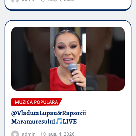
MUZICA POPULARA
@VladutaLupau&Rapsozii
Maramuresului
LIVE
admin
aug. 4, 2026