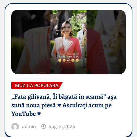
MUZICA POPULARA
„Fata gilivană, Îi băgată în seamă” așa
sună noua piesă ♥️ Ascultați acum pe
YouTube ♥️
admin
aug. 2, 2026