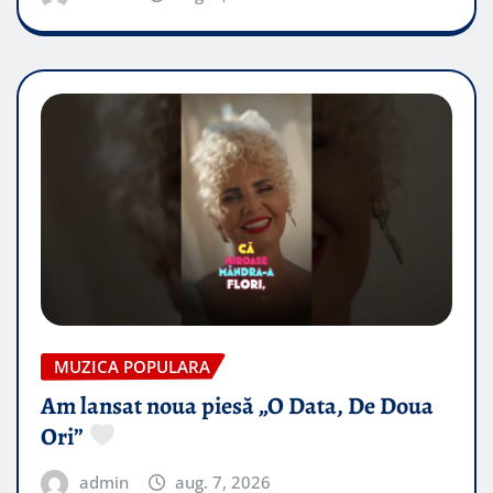
MUZICA POPULARA
Am lansat noua piesă „O Data, De Doua
Ori”
admin
aug. 7, 2026