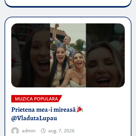
MUZICA POPULARA
Prietena mea-i mireasă​
@VladutaLupau
admin
aug. 7, 2026