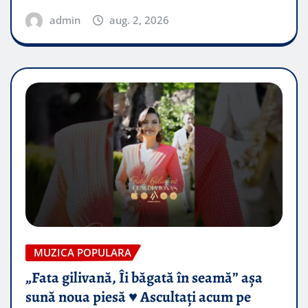
admin
aug. 2, 2026
MUZICA POPULARA
„Fata gilivană, Îi băgată în seamă” așa
sună noua piesă ♥️ Ascultați acum pe