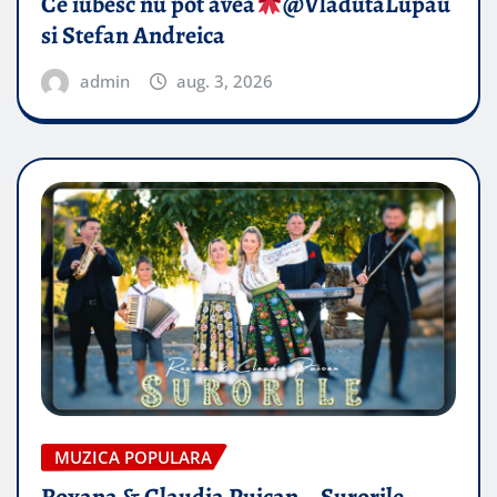
Ce iubesc nu pot avea
​@VladutaLupau
si Stefan Andreica
admin
aug. 3, 2026
MUZICA POPULARA