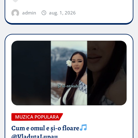
admin
aug. 1, 2026
MUZICA POPULARA
Cum e omul e și-o floare
@VladutaLupau