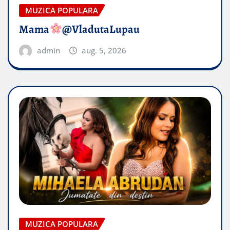
MUZICA POPULARA
Mama
@VladutaLupau
admin
aug. 5, 2026
MUZICA POPULARA