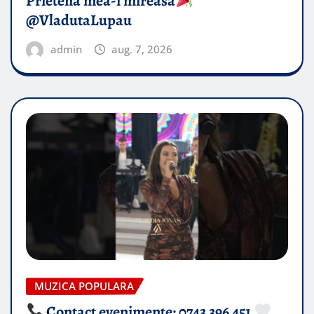
Prietena mea-i mireasă​
@VladutaLupau
admin
aug. 7, 2026
MUZICA POPULARA
Contact evenimente: 0743 396 451