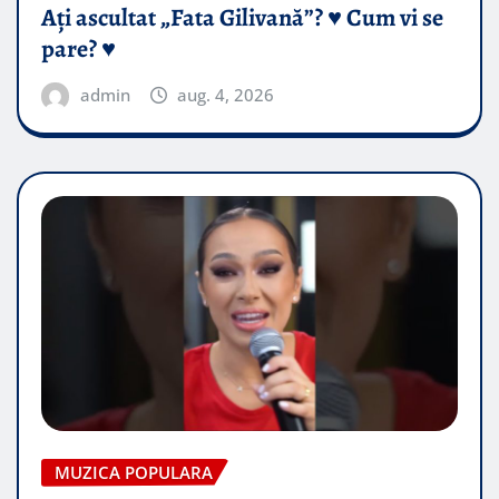
Ați ascultat „Fata Gilivană”? ♥️ Cum vi se
pare? ♥️
admin
aug. 4, 2026
MUZICA POPULARA