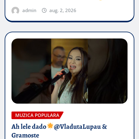
admin
aug. 2, 2026
MUZICA POPULARA
Ah lele dado​
@VladutaLupau &
Gramoste