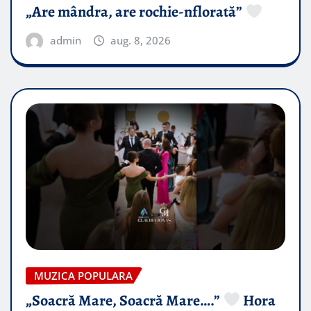
„Are mândra, are rochie-nflorată”
admin
aug. 8, 2026
MUZICA POPULARA
„Soacră Mare, Soacră Mare….”
Hora