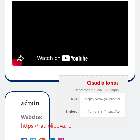
Claudia Ionas
D, septembrie 7, 2025 12:48pm
URL:
admin
Embed:
Website:
https://radiolipova.ro