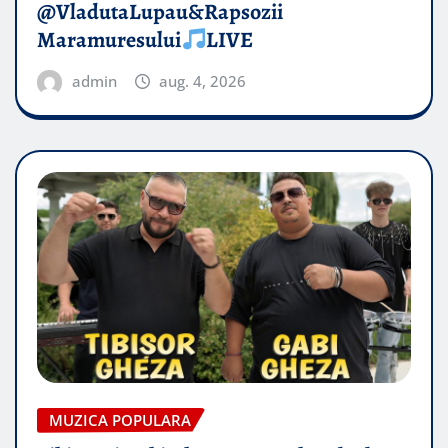
@VladutaLupau&Rapsozii
Maramuresului
LIVE
admin
aug. 4, 2026
MUZICA POPULARA