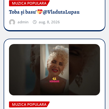
MUZICA POPULARA
Toba și basu’
@VladutaLupau
admin
aug. 8, 2026
MUZICA POPULARA