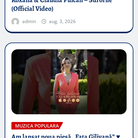
Roxana & Claudia Puican – Surorile
(Official Video)
admin
aug. 3, 2026
MUZICA POPULARA
Am lansat noua piesă „Fata Gilivană” ♥️