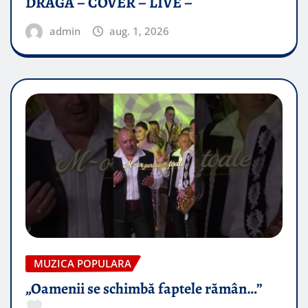
DRAGĂ – COVER – LIVE –
admin
aug. 1, 2026
MUZICA POPULARA
„Oamenii se schimbă faptele rămân…”