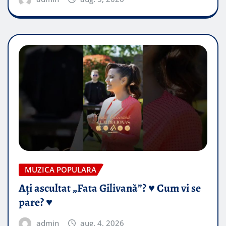
MUZICA POPULARA
Ați ascultat „Fata Gilivană”? ♥️ Cum vi se
pare? ♥️
admin
aug. 4, 2026