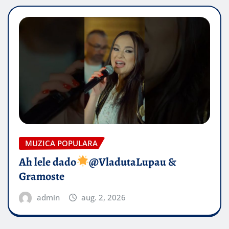
MUZICA POPULARA
Ah lele dado​
@VladutaLupau &
Gramoste
admin
aug. 2, 2026