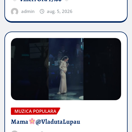
admin
aug. 5, 2026
MUZICA POPULARA
Mama
@VladutaLupau