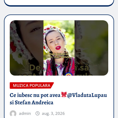
MUZICA POPULARA
Ce iubesc nu pot avea
​@VladutaLupau
si Stefan Andreica
admin
aug. 3, 2026