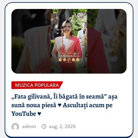
MUZICA POPULARA
„Fata gilivană, Îi băgată în seamă” așa
sună noua piesă ♥️ Ascultați acum pe
YouTube ♥️
admin
aug. 2, 2026