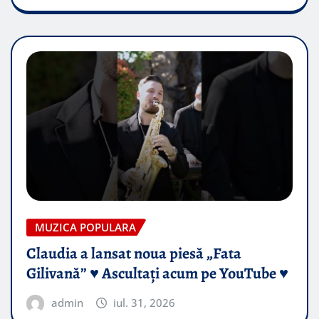
MUZICA POPULARA
Claudia a lansat noua piesă „Fata
Gilivană” ♥️ Ascultați acum pe YouTube ♥️
admin
iul. 31, 2026