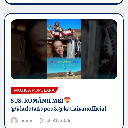
MUZICA POPULARA
SUS, ROMÂNII MEI
@VladutaLupau&@katiaivanofficial
admin
iul. 31, 2026