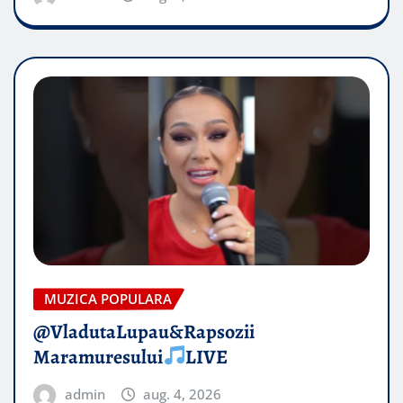
MUZICA POPULARA
@VladutaLupau&Rapsozii
Maramuresului
LIVE
admin
aug. 4, 2026