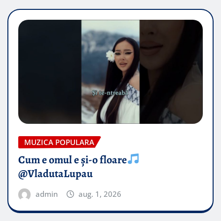
MUZICA POPULARA
Cum e omul e și-o floare
@VladutaLupau
admin
aug. 1, 2026