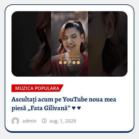
MUZICA POPULARA
Ascultați acum pe YouTube noua mea
piesă „Fata Gilivană” ♥️ ♥️
admin
aug. 1, 2026