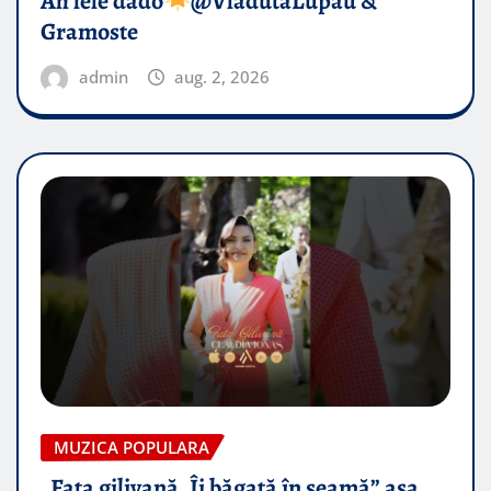
Ah lele dado​
@VladutaLupau &
Gramoste
admin
aug. 2, 2026
MUZICA POPULARA
„Fata gilivană, Îi băgată în seamă” așa