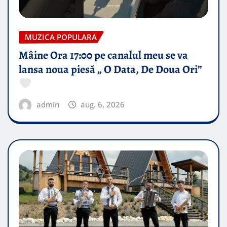
MUZICA POPULARA
Mâine Ora 17:00 pe canalul meu se va
lansa noua piesă „ O Data, De Doua Ori”
admin
aug. 6, 2026