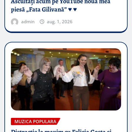
Ascultați acum pe YouTube noua mea
piesă „Fata Gilivană” ♥️ ♥️
admin
aug. 1, 2026
MUZICA POPULARA