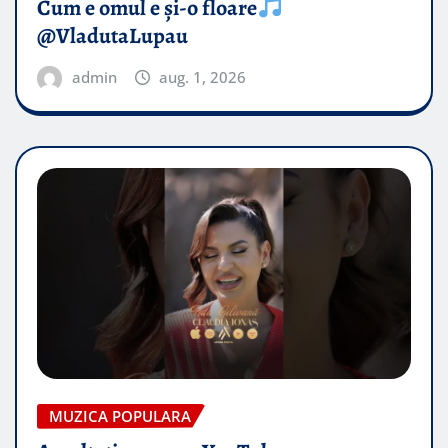
Cum e omul e și-o floare
@VladutaLupau
admin
aug. 1, 2026
MUZICA POPULARA