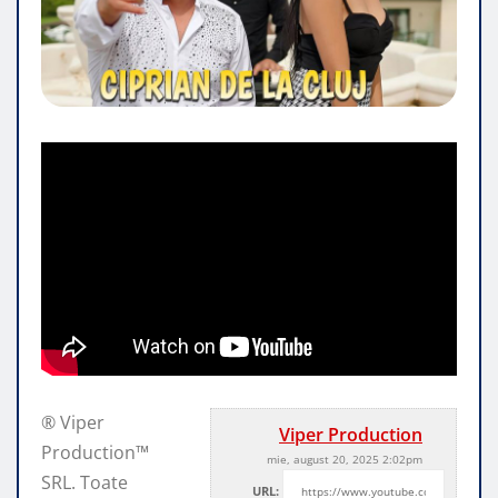
® Viper
Viper Production
Production™
mie, august 20, 2025 2:02pm
SRL. Toate
URL: