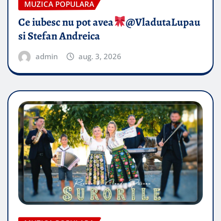
MUZICA POPULARA
Ce iubesc nu pot avea
​@VladutaLupau
si Stefan Andreica
admin
aug. 3, 2026