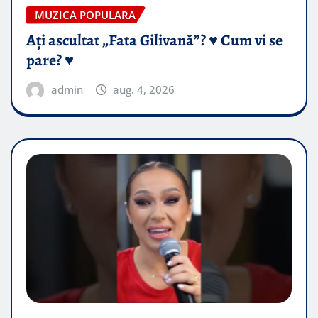
MUZICA POPULARA
Ați ascultat „Fata Gilivană”? ♥️ Cum vi se
pare? ♥️
admin
aug. 4, 2026