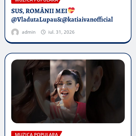
SUS, ROMÂNII MEI
@VladutaLupau&@katiaivanofficial
admin
iul. 31, 2026
MUZICA POPULARA