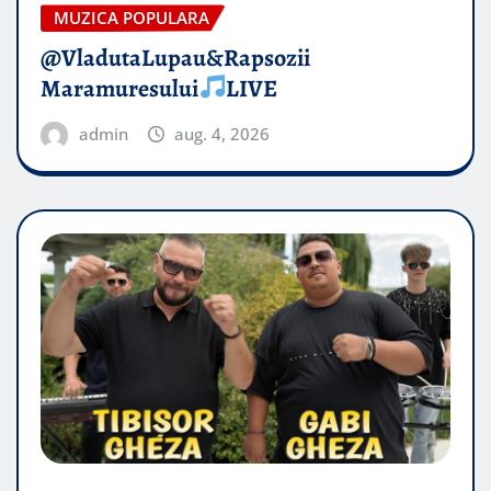
MUZICA POPULARA
@VladutaLupau&Rapsozii
Maramuresului
LIVE
admin
aug. 4, 2026