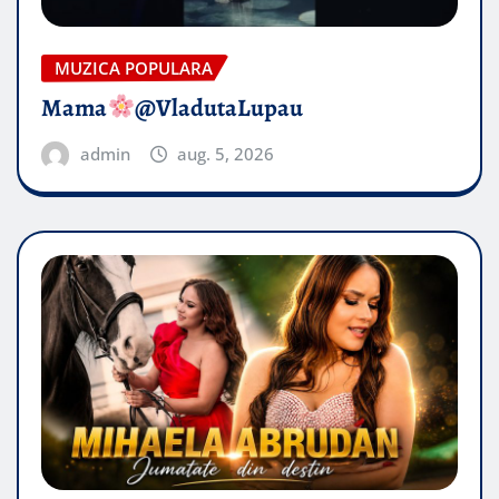
MUZICA POPULARA
Mama
@VladutaLupau
admin
aug. 5, 2026