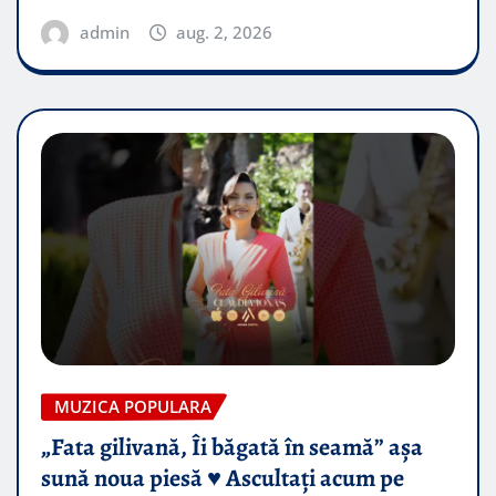
admin
aug. 2, 2026
MUZICA POPULARA
„Fata gilivană, Îi băgată în seamă” așa
sună noua piesă ♥️ Ascultați acum pe