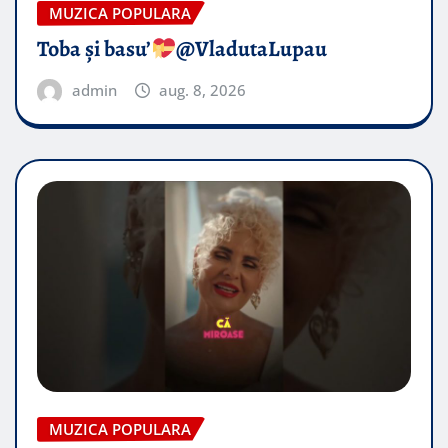
MUZICA POPULARA
Toba și basu’
@VladutaLupau
admin
aug. 8, 2026
MUZICA POPULARA