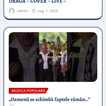
DRAGĂ – COVER – LIVE –
admin
aug. 1, 2026
MUZICA POPULARA
„Oamenii se schimbă faptele rămân…”