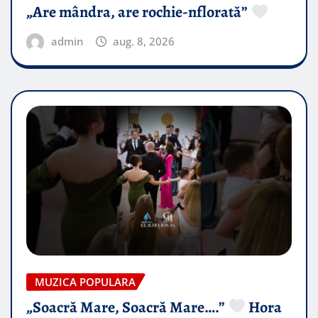
„Are mândra, are rochie-nflorată”
admin
aug. 8, 2026
MUZICA POPULARA
„Soacră Mare, Soacră Mare….”
Hora