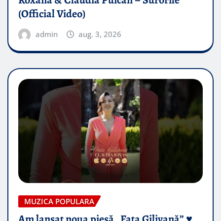
Roxana & Claudia Puican – Surorile
(Official Video)
admin
aug. 3, 2026
MUZICA POPULARA
Am lansat noua piesă „Fata Gilivană” ♥️