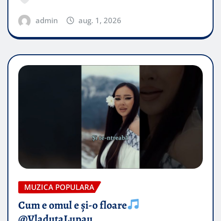
admin
aug. 1, 2026
MUZICA POPULARA
Cum e omul e și-o floare
@VladutaLupau