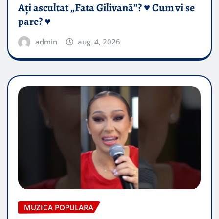
Ați ascultat „Fata Gilivană”? ♥️ Cum vi se
pare? ♥️
admin
aug. 4, 2026
MUZICA POPULARA