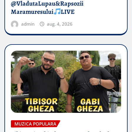
@VladutaLupau&Rapsozii
Maramuresului
LIVE
admin
aug. 4, 2026
MUZICA POPULARA