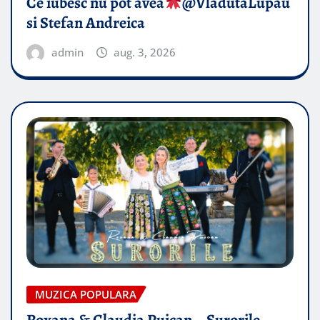
Ce iubesc nu pot avea
​@VladutaLupau
si Stefan Andreica
admin
aug. 3, 2026
MUZICA POPULARA