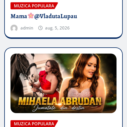
MUZICA POPULARA
Mama
@VladutaLupau
admin
aug. 5, 2026
MUZICA POPULARA