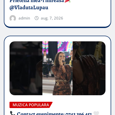
Prietena mea-i mireasă​
@VladutaLupau
admin
aug. 7, 2026
MUZICA POPULARA
Contact evenimente: 0743 396 451