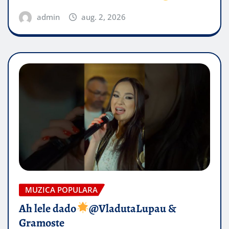
admin
aug. 2, 2026
MUZICA POPULARA
Ah lele dado​
@VladutaLupau &
Gramoste