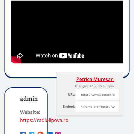
Petrica Muresan
D, august 17, 2025 4:07pm
URL:
admin
Embed:
Website:
https://radiolipova.ro