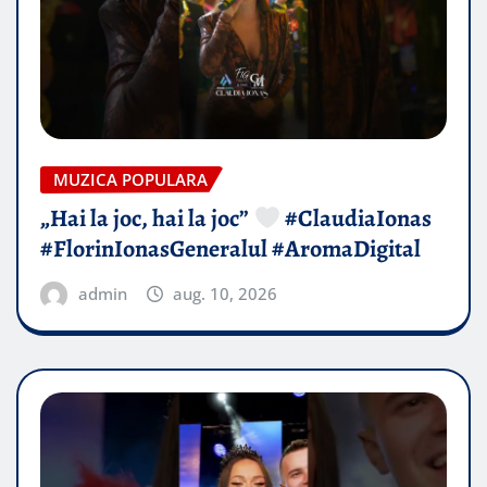
MUZICA POPULARA
„Hai la joc, hai la joc”
#ClaudiaIonas
#FlorinIonasGeneralul #AromaDigital
admin
aug. 10, 2026