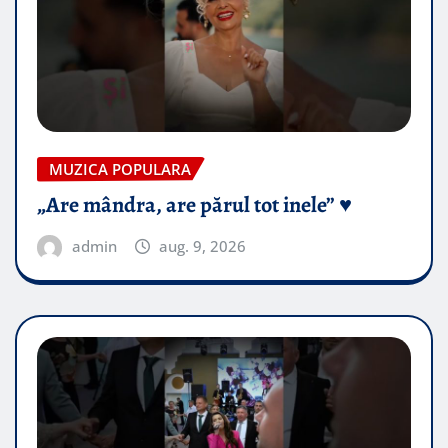
MUZICA POPULARA
„Are mândra, are părul tot inele” ♥️
admin
aug. 9, 2026