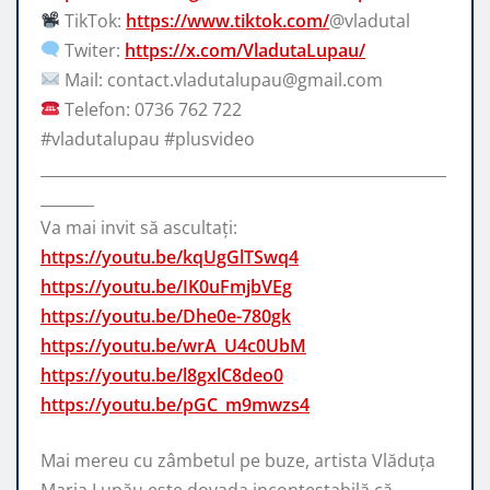
TikTok:
https://www.tiktok.com/
@vladutal
Twiter:
https://x.com/VladutaLupau/
Mail: contact.vladutalupau@gmail.com
Telefon: 0736 762 722
#vladutalupau #plusvideo
_____________________________________________________
_______
Va mai invit să ascultați:
https://youtu.be/kqUgGlTSwq4
https://youtu.be/IK0uFmjbVEg
https://youtu.be/Dhe0e-780gk
https://youtu.be/wrA_U4c0UbM
https://youtu.be/l8gxlC8deo0
https://youtu.be/pGC_m9mwzs4
Mai mereu cu zâmbetul pe buze, artista Vlăduța
Maria Lupău este dovada incontestabilă că