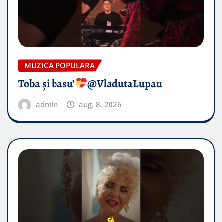
MUZICA POPULARA
Toba și basu’
@VladutaLupau
admin
aug. 8, 2026