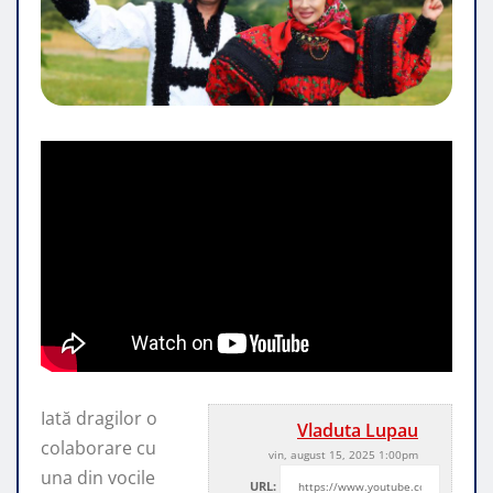
Iată dragilor o
Vladuta Lupau
colaborare cu
vin, august 15, 2025 1:00pm
una din vocile
URL: