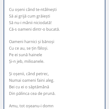
Cu oșeni când te-ntâlnești
Să ai grijă cum grăiești
Să nu-i mânii niciodată!
Că-s oameni dintr-o bucată.
Oameni harnici și bănoși
Cu ce au, se țin făloși.
Pe ei sună hainele
Și-n jeb, milioanele.
Și oșenii, când petrec,
Numai oameni faini aleg.
Bei cu ei o săptămână
Din pălinca cea de prună.
Amu, tot oșeanu-i domn