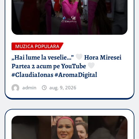
MUZICA POPULARA
„Hai lume la veselie…”
Hora Miresei
Partea 2 acum pe YouTube
#ClaudiaIonas #AromaDigital
admin
aug. 9, 2026