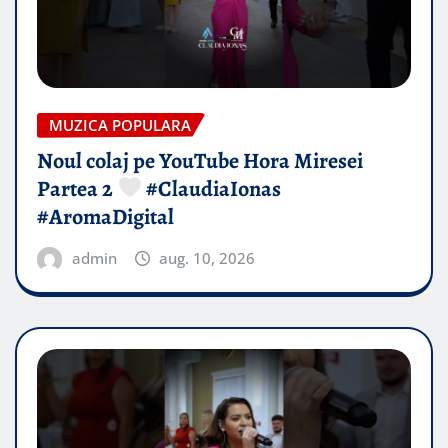
MUZICA POPULARA
Noul colaj pe YouTube Hora Miresei
Partea 2
#ClaudiaIonas
#AromaDigital
admin
aug. 10, 2026