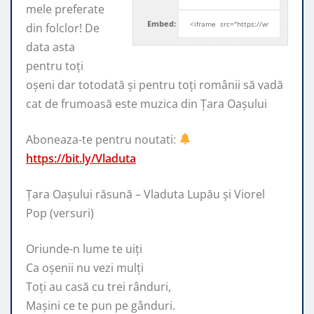
mele preferate
Embed:
din folclor! De
data asta
pentru toți
oșeni dar totodată
și pentru toți românii să vadă
cat de frumoasă este muzica din Țara Oașului
Aboneaza-te pentru noutati:
https://bit.ly/Vladuta
Țara Oașului răsună – Vladuta Lupău și Viorel
Pop (versuri)
Oriunde-n lume te uiți
Ca oșenii nu vezi mulți
Toți au casă cu trei rânduri,
Mașini ce te pun pe gânduri.