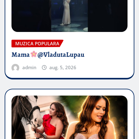
MUZICA POPULARA
Mama
@VladutaLupau
admin
aug. 5, 2026