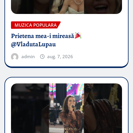
MUZICA POPULARA
Prietena mea-i mireasă​
@VladutaLupau
admin
aug. 7, 2026