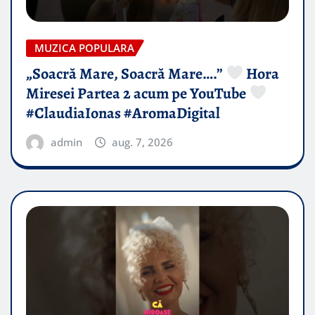
MUZICA POPULARA
„Soacră Mare, Soacră Mare….”
Hora
Miresei Partea 2 acum pe YouTube
#ClaudiaIonas #AromaDigital
admin
aug. 7, 2026