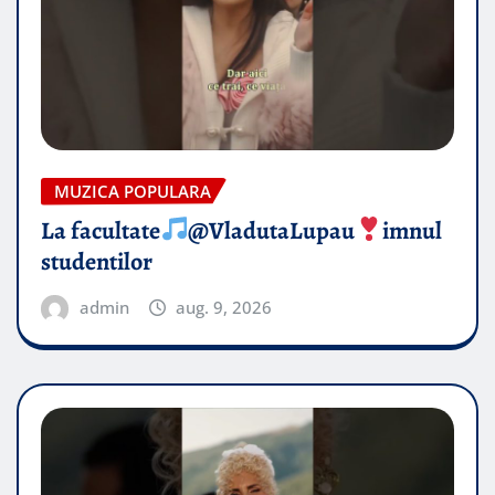
MUZICA POPULARA
La facultate
@VladutaLupau
imnul
studentilor
admin
aug. 9, 2026