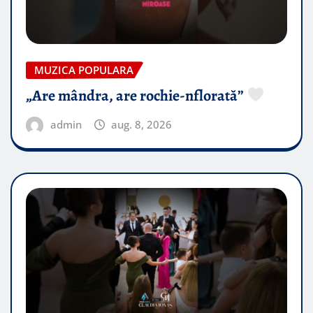
MUZICA POPULARA
„Are mândra, are rochie-nflorată”
admin
aug. 8, 2026