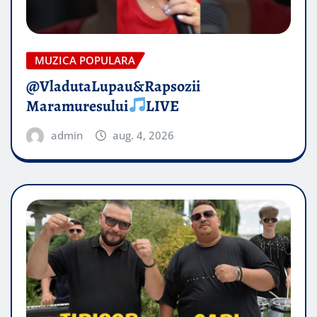
MUZICA POPULARA
@VladutaLupau&Rapsozii
Maramuresului
LIVE
admin
aug. 4, 2026