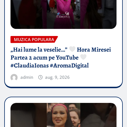
MUZICA POPULARA
„Hai lume la veselie…”
Hora Miresei
Partea 2 acum pe YouTube
#ClaudiaIonas #AromaDigital
admin
aug. 9, 2026