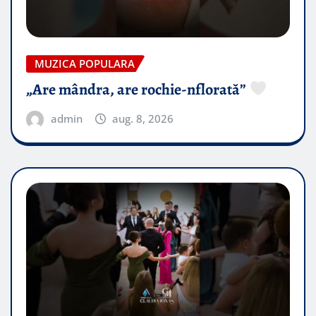
MUZICA POPULARA
„Are mândra, are rochie-nflorată”
admin
aug. 8, 2026