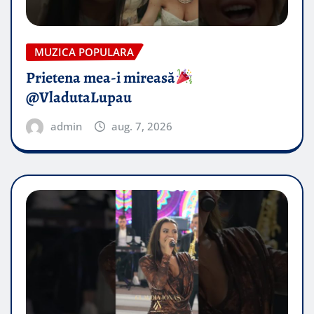
MUZICA POPULARA
Prietena mea-i mireasă​
@VladutaLupau
admin
aug. 7, 2026