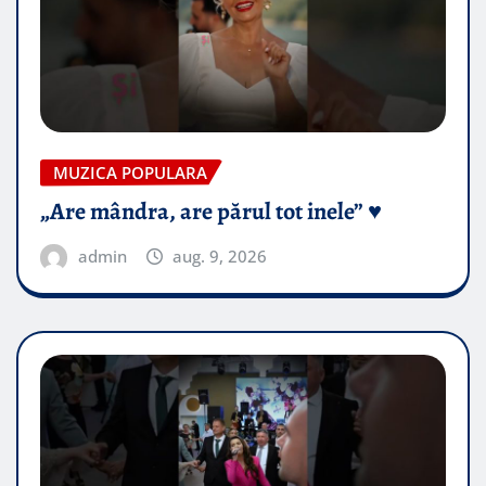
MUZICA POPULARA
„Are mândra, are părul tot inele” ♥️
admin
aug. 9, 2026