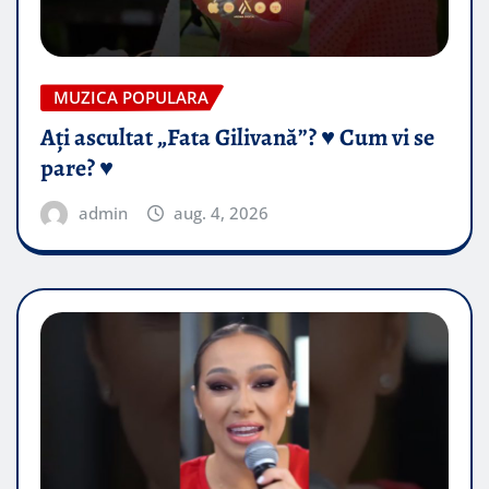
MUZICA POPULARA
Ați ascultat „Fata Gilivană”? ♥️ Cum vi se
pare? ♥️
admin
aug. 4, 2026