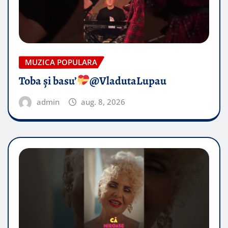
MUZICA POPULARA
Toba și basu’
@VladutaLupau
admin
aug. 8, 2026