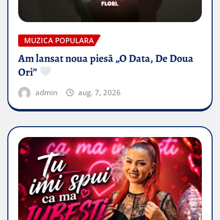
MUZICA POPULARA
Am lansat noua piesă „O Data, De Doua
Ori”
admin
aug. 7, 2026