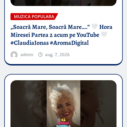
MUZICA POPULARA
„Soacră Mare, Soacră Mare….”
Hora
Miresei Partea 2 acum pe YouTube
#ClaudiaIonas #AromaDigital
admin
aug. 7, 2026