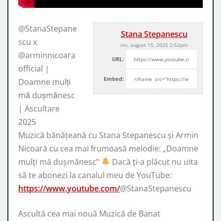
@StanaStepane
Stana Stepanescu
scu x
vin, august 15, 2025 2:52pm
@arminnicoara
URL:
official |
Embed:
Doamne mulți
mă dușmănesc
| Ascultare
2025
Muzică bănățeană cu Stana Stepanescu și Armin
Nicoară cu
cea mai frumoasă melodie: „Doamne
mulți mă dușmănesc”
Dacă ți-a plăcut nu uita
să te abonezi la canalul meu de YouTube:
https://www.youtube.com/
@StanaStepanescu
Ascultă cea mai nouă Muzică de Banat