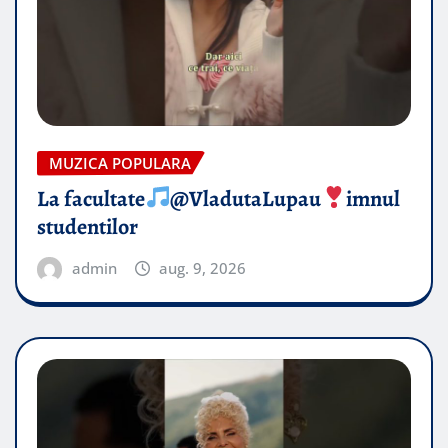
MUZICA POPULARA
La facultate
@VladutaLupau
imnul
studentilor
admin
aug. 9, 2026