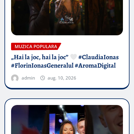
MUZICA POPULARA
„Hai la joc, hai la joc”
#ClaudiaIonas
#FlorinIonasGeneralul #AromaDigital
admin
aug. 10, 2026