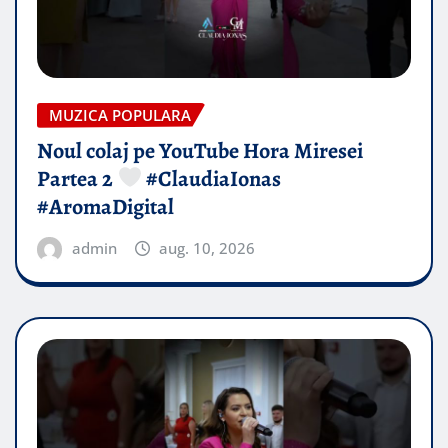
MUZICA POPULARA
Noul colaj pe YouTube Hora Miresei
Partea 2
#ClaudiaIonas
#AromaDigital
admin
aug. 10, 2026