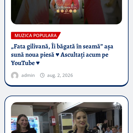
MUZICA POPULARA
„Fata gilivană, Îi băgată în seamă” așa
sună noua piesă ♥️ Ascultați acum pe
YouTube ♥️
admin
aug. 2, 2026