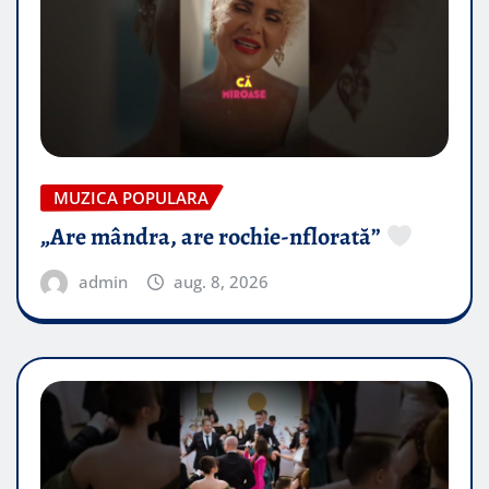
MUZICA POPULARA
„Are mândra, are rochie-nflorată”
admin
aug. 8, 2026