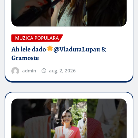
MUZICA POPULARA
Ah lele dado​
@VladutaLupau &
Gramoste
admin
aug. 2, 2026