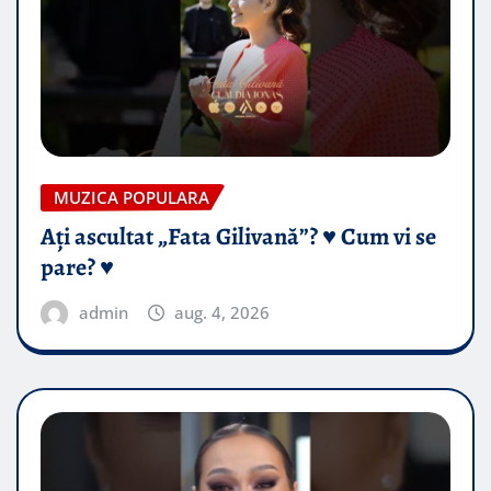
MUZICA POPULARA
Ați ascultat „Fata Gilivană”? ♥️ Cum vi se
pare? ♥️
admin
aug. 4, 2026