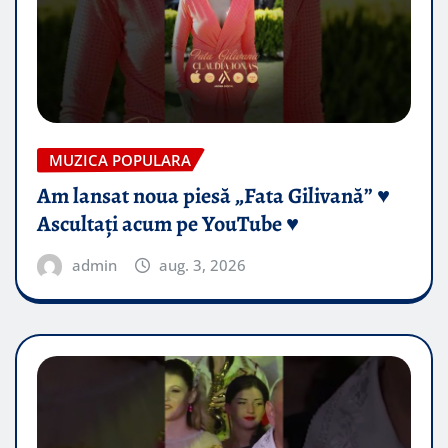
MUZICA POPULARA
Am lansat noua piesă „Fata Gilivană” ♥️
Ascultați acum pe YouTube ♥️
admin
aug. 3, 2026