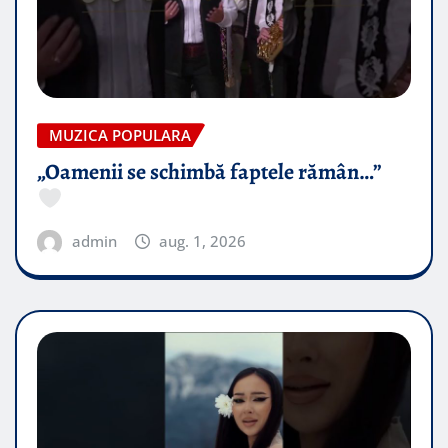
MUZICA POPULARA
„Oamenii se schimbă faptele rămân…”
admin
aug. 1, 2026