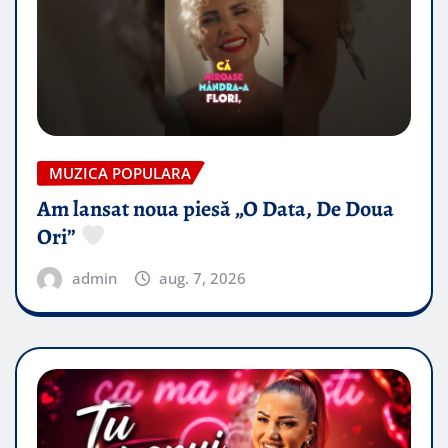
MUZICA POPULARA
Am lansat noua piesă „O Data, De Doua
Ori”
admin
aug. 7, 2026