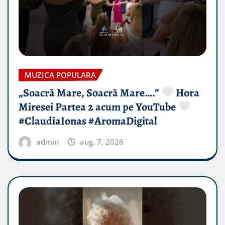
MUZICA POPULARA
„Soacră Mare, Soacră Mare….”
Hora
Miresei Partea 2 acum pe YouTube
#ClaudiaIonas #AromaDigital
admin
aug. 7, 2026