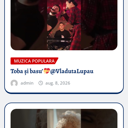
MUZICA POPULARA
Toba și basu’
@VladutaLupau
admin
aug. 8, 2026