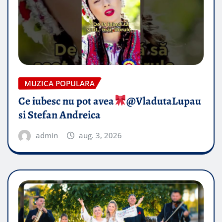
MUZICA POPULARA
Ce iubesc nu pot avea
​@VladutaLupau
si Stefan Andreica
admin
aug. 3, 2026