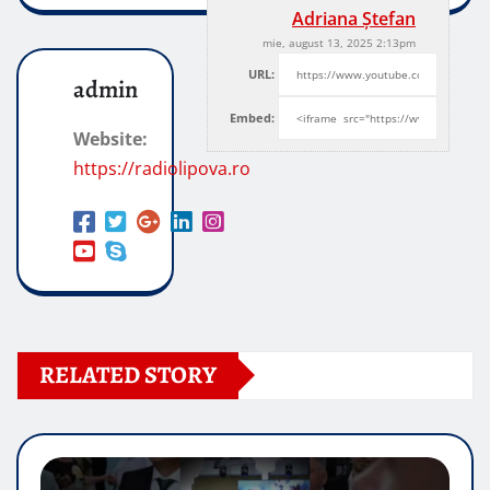
Adriana Ștefan
mie, august 13, 2025 2:13pm
URL:
admin
Embed:
Website:
https://radiolipova.ro
RELATED STORY