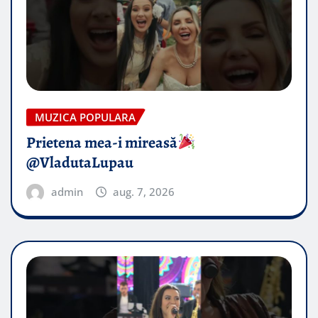
MUZICA POPULARA
Prietena mea-i mireasă​
@VladutaLupau
admin
aug. 7, 2026