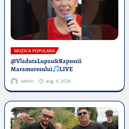
MUZICA POPULARA
@VladutaLupau&Rapsozii
Maramuresului
LIVE
admin
aug. 4, 2026