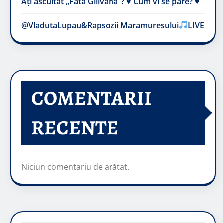
Ați ascultat „Fata Gilivană”? ♥️ Cum vi se pare? ♥️
@VladutaLupau&Rapsozii Maramuresului
LIVE
COMENTARII
RECENTE
Niciun comentariu de arătat.