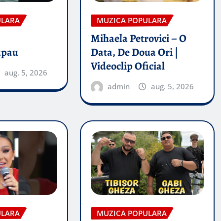
ULARA
MUZICA POPULARA
Mihaela Petrovici – O
upau
Data, De Doua Ori |
Videoclip Oficial
aug. 5, 2026
admin
aug. 5, 2026
ULARA
MUZICA POPULARA