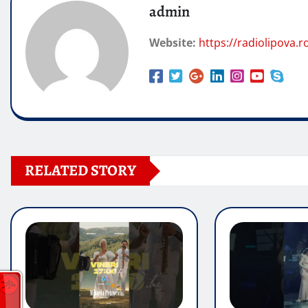
admin
Website:
https://radiolipova.r
RELATED STORY