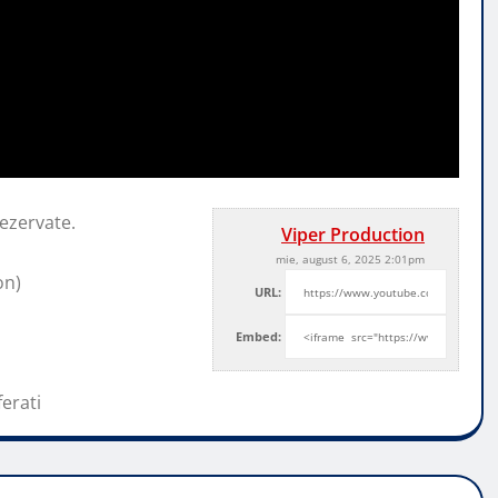
ezervate.
Viper Production
mie, august 6, 2025 2:01pm
on)
URL:
Embed:
ferati