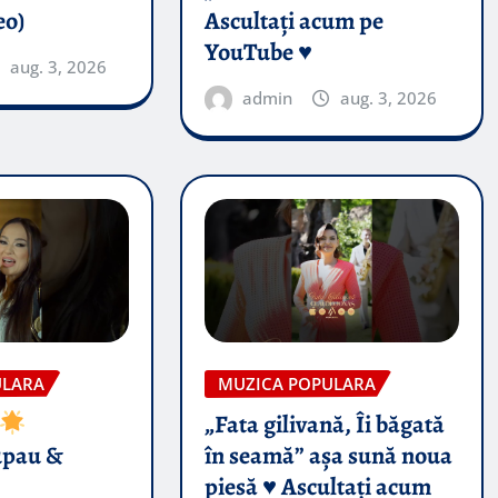
eo)
Ascultați acum pe
YouTube ♥️
aug. 3, 2026
admin
aug. 3, 2026
ULARA
MUZICA POPULARA
„Fata gilivană, Îi băgată
upau &
în seamă” așa sună noua
piesă ♥️ Ascultați acum