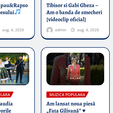
upau&Rapso
Tibisor si Gabi Gheza –
esului
Am o banda de smecheri
[videoclip oficial]
aug. 4, 2026
admin
aug. 4, 2026
ULARA
MUZICA POPULARA
audia
Am lansat noua piesă
orile
„Fata Gilivană” ♥️