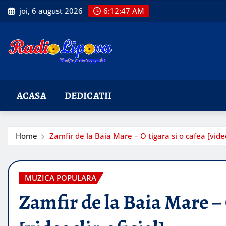
Skip
joi, 6 august 2026
6:12:49 AM
to
content
ACASA
DEDICATII
Home
Zamfir de la Baia Mare – O tigara si o cafea [video
MUZICA POPULARA
Zamfir de la Baia Mare – 