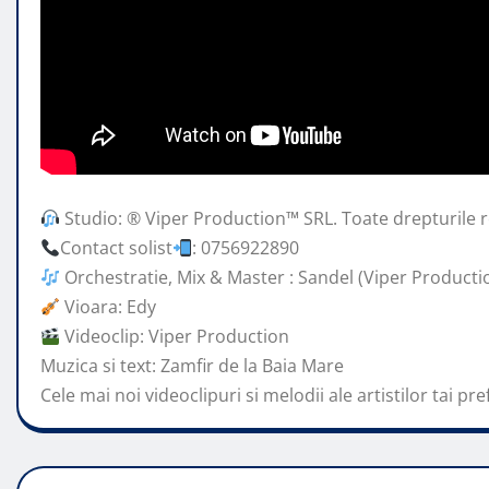
Studio: ® Viper Production™ SRL. Toate drepturile r
Contact solist
: 0756922890
Orchestratie, Mix & Master : Sandel (Viper Producti
Vioara:
Edy
Videoclip: Viper Production
Muzica si text: Zamfir de la Baia Mare
Cele mai noi videoclipuri si melodii ale artistilor tai pre