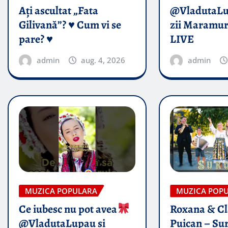
Ați ascultat „Fata
@VladutaL
Gilivană”? ♥️ Cum vi se
zii Maramur
pare? ♥️
LIVE
admin
aug. 4, 2026
admin
MUZICA POPULARA
MUZICA POP
Ce iubesc nu pot avea
Roxana & Cl
@VladutaLupau si
Puican – Sur