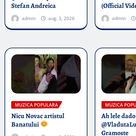
Stefan Andreica
(Official Vid
admin
aug. 3, 2026
admin
MUZICA POPULARA
MUZICA POP
Nicu Novac artistul
Ah lele dado​
Banatului
@VladutaL
Gramoste