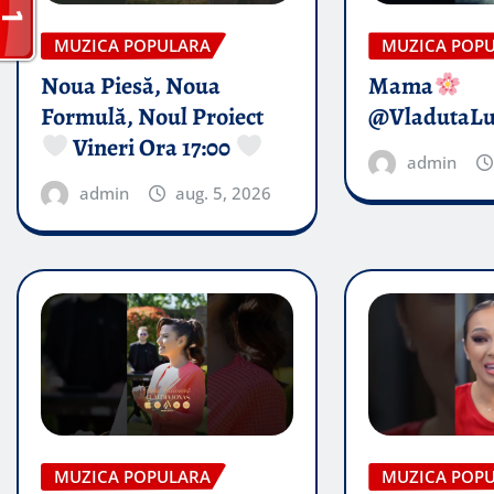
MUZICA POPULARA
MUZICA POP
Noua Piesă, Noua
Mama
Formulă, Noul Proiect
@VladutaL
Vineri Ora 17:00
admin
admin
aug. 5, 2026
MUZICA POPULARA
MUZICA POP