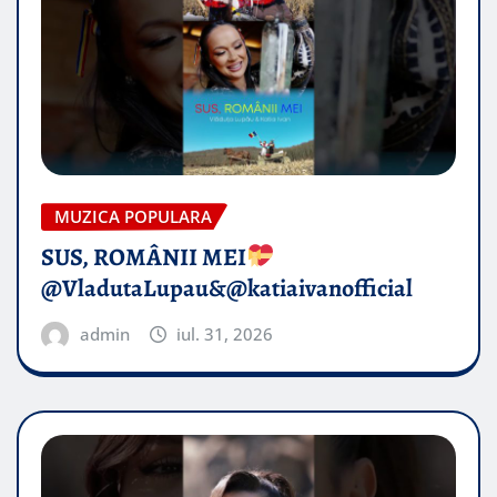
MUZICA POPULARA
SUS, ROMÂNII MEI
@VladutaLupau&@katiaivanofficial
admin
iul. 31, 2026