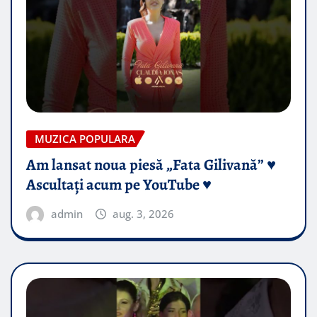
MUZICA POPULARA
Am lansat noua piesă „Fata Gilivană” ♥️
Ascultați acum pe YouTube ♥️
admin
aug. 3, 2026