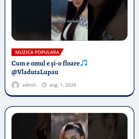
MUZICA POPULARA
Cum e omul e și-o floare
@VladutaLupau
admin
aug. 1, 2026