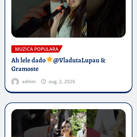
MUZICA POPULARA
Ah lele dado​
@VladutaLupau &
Gramoste
admin
aug. 2, 2026