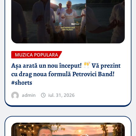
MUZICA POPULARA
Așa arată un nou început!
Vă prezint
cu drag noua formulă Petrovici Band!
#shorts
admin
iul. 31, 2026