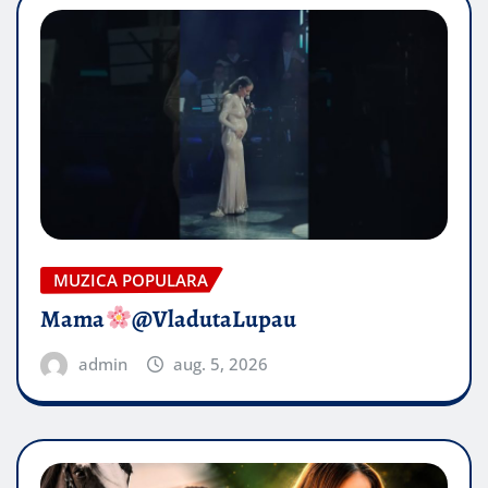
MUZICA POPULARA
Mama
@VladutaLupau
admin
aug. 5, 2026