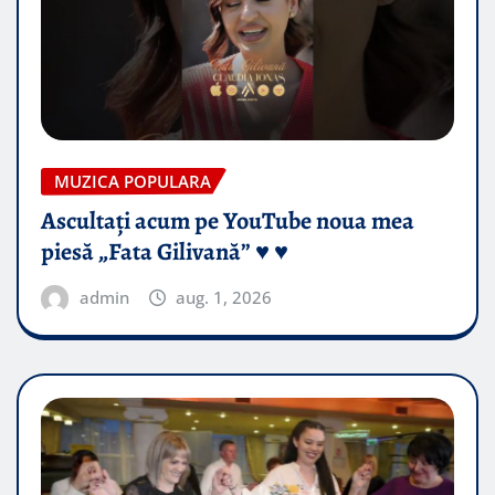
MUZICA POPULARA
Ascultați acum pe YouTube noua mea
piesă „Fata Gilivană” ♥️ ♥️
admin
aug. 1, 2026