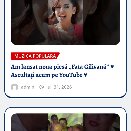
MUZICA POPULARA
Am lansat noua piesă „Fata Gilivană” ♥️
Ascultați acum pe YouTube ♥️
admin
iul. 31, 2026