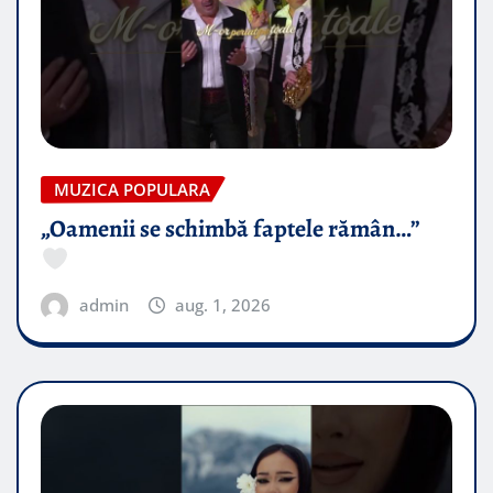
MUZICA POPULARA
„Oamenii se schimbă faptele rămân…”
admin
aug. 1, 2026