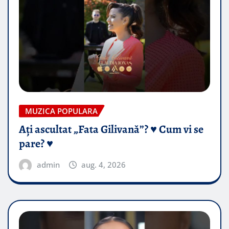
MUZICA POPULARA
Ați ascultat „Fata Gilivană”? ♥️ Cum vi se
pare? ♥️
admin
aug. 4, 2026