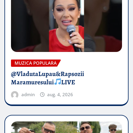
MUZICA POPULARA
@VladutaLupau&Rapsozii
Maramuresului
LIVE
admin
aug. 4, 2026