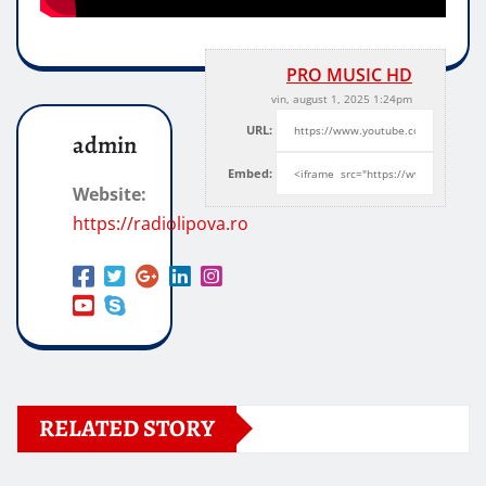
PRO MUSIC HD
vin, august 1, 2025 1:24pm
URL:
admin
Embed:
Website:
https://radiolipova.ro
RELATED STORY