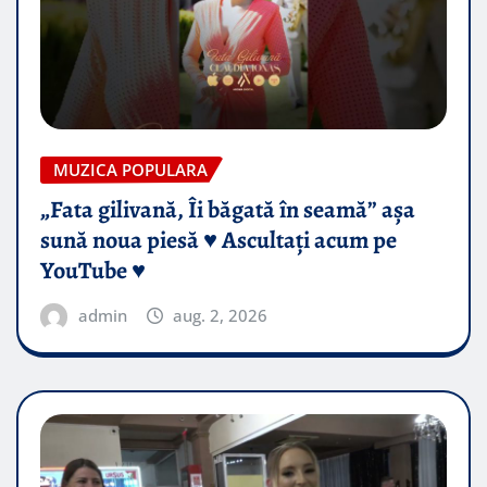
MUZICA POPULARA
„Fata gilivană, Îi băgată în seamă” așa
sună noua piesă ♥️ Ascultați acum pe
YouTube ♥️
admin
aug. 2, 2026