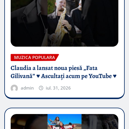
MUZICA POPULARA
Claudia a lansat noua piesă „Fata
Gilivană” ♥️ Ascultați acum pe YouTube ♥️
admin
iul. 31, 2026