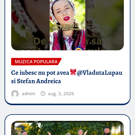
MUZICA POPULARA
Ce iubesc nu pot avea
​@VladutaLupau
si Stefan Andreica
admin
aug. 3, 2026