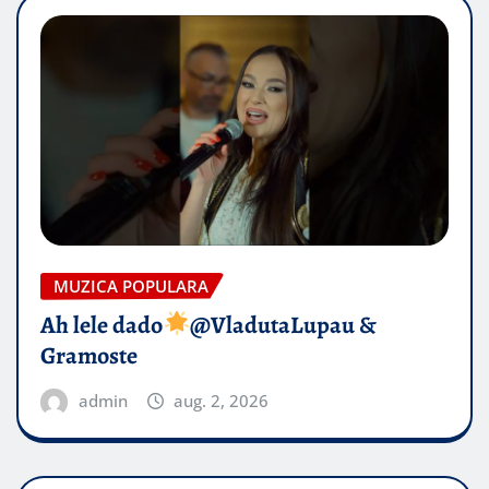
MUZICA POPULARA
Ah lele dado​
@VladutaLupau &
Gramoste
admin
aug. 2, 2026