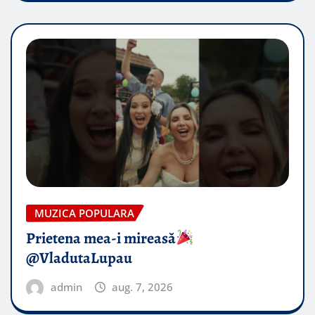
MUZICA POPULARA
Prietena mea-i mireasă​
@VladutaLupau
admin
aug. 7, 2026