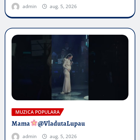
admin
aug. 5, 2026
MUZICA POPULARA
Mama
@VladutaLupau
admin
aug. 5, 2026