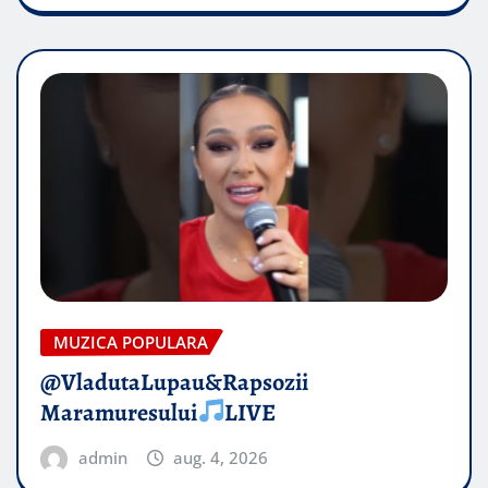
MUZICA POPULARA
@VladutaLupau&Rapsozii
Maramuresului
LIVE
admin
aug. 4, 2026