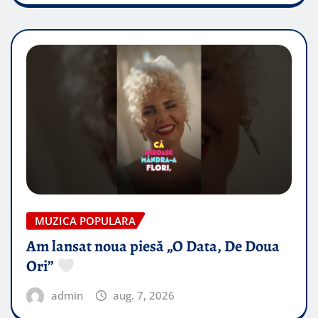
MUZICA POPULARA
Am lansat noua piesă „O Data, De Doua
Ori”
admin
aug. 7, 2026