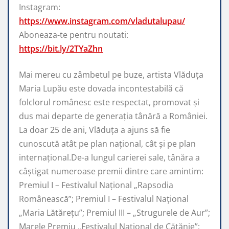
Instagram:
https://www.instagram.com/vladutalupau/
Aboneaza-te pentru noutati:
https://bit.ly/2TYaZhn
Mai mereu cu zâmbetul pe buze, artista Vlăduța
Maria Lupău este dovada incontestabilă că
folclorul românesc este respectat, promovat şi
dus mai departe de generaţia tânără a României.
La doar 25 de ani, Vlăduța a ajuns să fie
cunoscută atât pe plan naţional, cât şi pe plan
internaţional.De-a lungul carierei sale, tânăra a
câştigat numeroase premii dintre care amintim:
Premiul I – Festivalul Național „Rapsodia
Românească”; Premiul I – Festivalul Național
„Maria Lătărețu”; Premiul III – „Strugurele de Aur”;
Marele Premiu „Festivalul Național de Cătănie”;