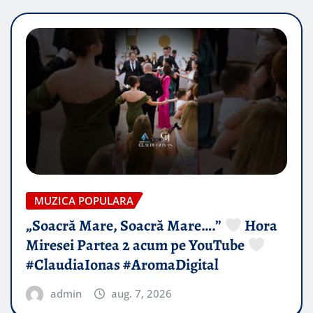
MUZICA POPULARA
„Soacră Mare, Soacră Mare….”
Hora
Miresei Partea 2 acum pe YouTube
#ClaudiaIonas #AromaDigital
admin
aug. 7, 2026