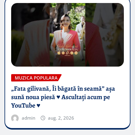
MUZICA POPULARA
„Fata gilivană, Îi băgată în seamă” așa
sună noua piesă ♥️ Ascultați acum pe
YouTube ♥️
admin
aug. 2, 2026