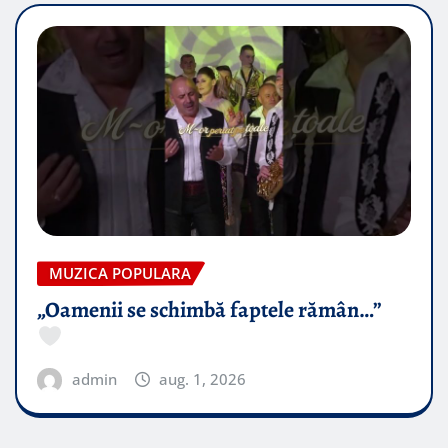
MUZICA POPULARA
„Oamenii se schimbă faptele rămân…”
admin
aug. 1, 2026