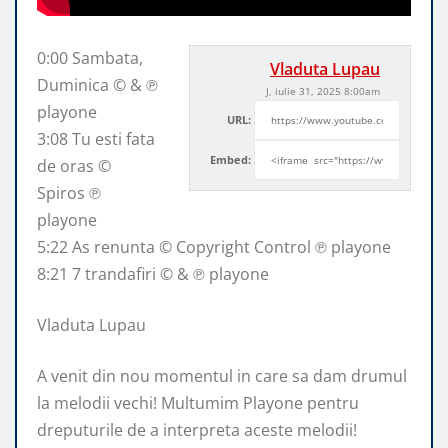
0:00 Sambata,
Vladuta Lupau
Duminica © & ℗
J, iulie 31, 2025 8:00am
playone
URL:
3:08 Tu esti fata
Embed:
de oras ©
Spiros ℗
playone
5:22 As renunta © Copyright
Control ℗ playone
8:21 7 trandafiri © & ℗ playone
Vladuta Lupau
A venit din nou momentul in care sa dam drumul
la melodii vechi! Multumim Playone pentru
dreputurile de a interpreta aceste melodii!