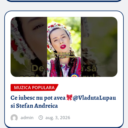
MUZICA POPULARA
Ce iubesc nu pot avea
​@VladutaLupau
si Stefan Andreica
admin
aug. 3, 2026