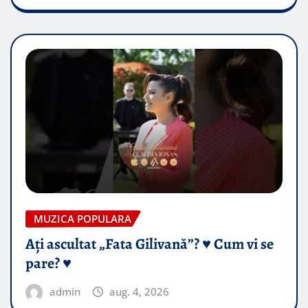
MUZICA POPULARA
Ați ascultat „Fata Gilivană”? ♥️ Cum vi se
pare? ♥️
admin
aug. 4, 2026