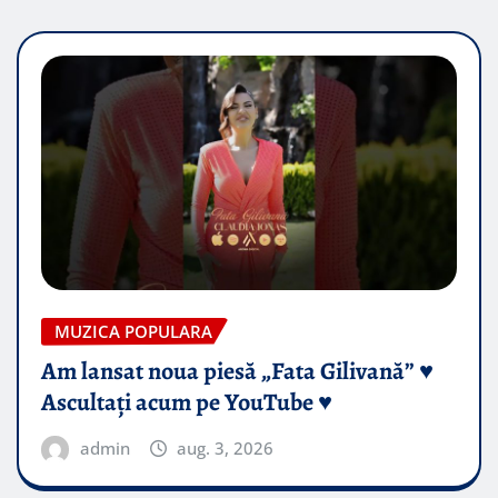
MUZICA POPULARA
Am lansat noua piesă „Fata Gilivană” ♥️
Ascultați acum pe YouTube ♥️
admin
aug. 3, 2026