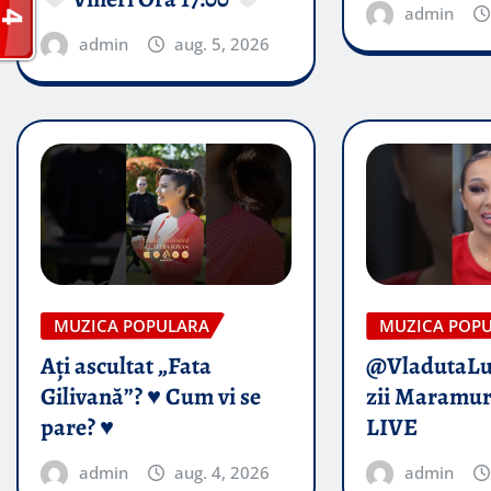
admin
admin
aug. 5, 2026
MUZICA POPULARA
MUZICA POP
Ați ascultat „Fata
@VladutaL
Gilivană”? ♥️ Cum vi se
zii Maramur
pare? ♥️
LIVE
admin
aug. 4, 2026
admin