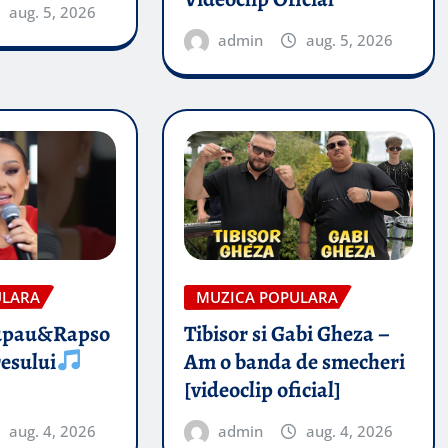
aug. 5, 2026
admin
aug. 5, 2026
ULARA
MUZICA POPULARA
upau&Rapso
Tibisor si Gabi Gheza –
esului
Am o banda de smecheri
[videoclip oficial]
aug. 4, 2026
admin
aug. 4, 2026