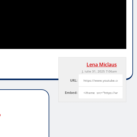
Lena Miclaus
J, iulie 31, 2025 7:06am
URL:
Embed:
o