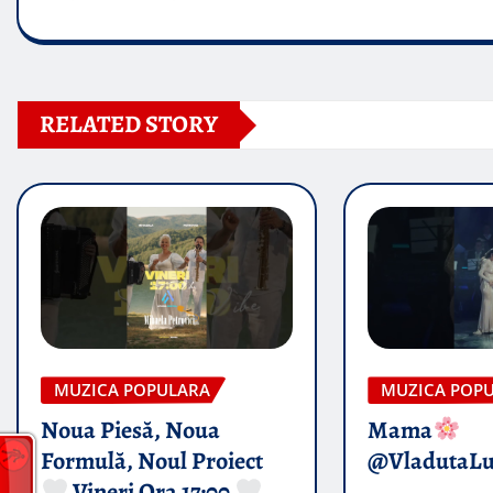
RELATED STORY
MUZICA POPULARA
MUZICA POP
Noua Piesă, Noua
Mama
Formulă, Noul Proiect
@VladutaL
Vineri Ora 17:00