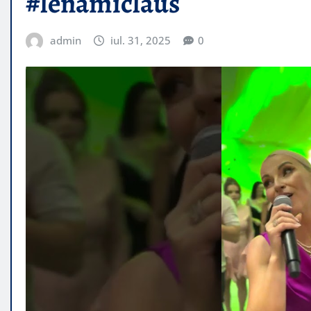
#lenamiclaus
admin
iul. 31, 2025
0