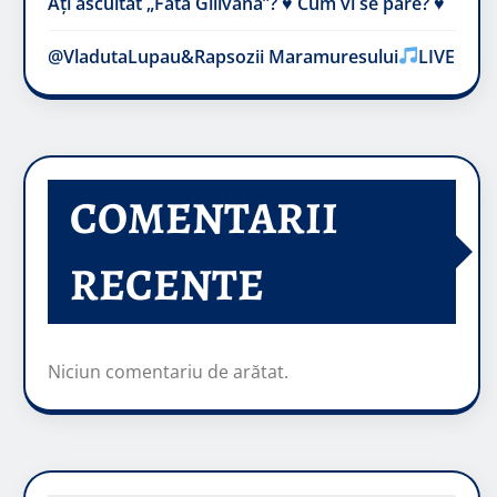
Ați ascultat „Fata Gilivană”? ♥️ Cum vi se pare? ♥️
@VladutaLupau&Rapsozii Maramuresului
LIVE
COMENTARII
RECENTE
Niciun comentariu de arătat.