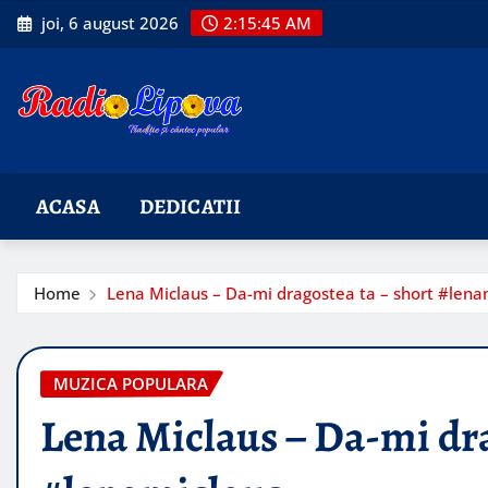
Skip
joi, 6 august 2026
2:15:46 AM
to
content
ACASA
DEDICATII
Home
Lena Miclaus – Da-mi dragostea ta – short #lena
MUZICA POPULARA
Lena Miclaus – Da-mi dra