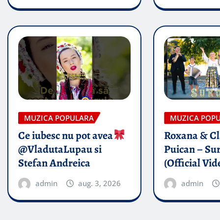
MUZICA POPULARA
MUZICA POP
Ce iubesc nu pot avea
Roxana & Cl
@VladutaLupau si
Puican – Sur
Stefan Andreica
(Official Vid
admin
aug. 3, 2026
admin