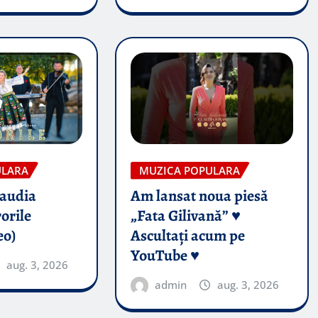
ULARA
MUZICA POPULARA
audia
Am lansat noua piesă
orile
„Fata Gilivană” ♥️
eo)
Ascultați acum pe
YouTube ♥️
aug. 3, 2026
admin
aug. 3, 2026