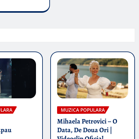
ULARA
MUZICA POPULARA
Mihaela Petrovici – O
upau
Data, De Doua Ori |
Videoclip Oficial