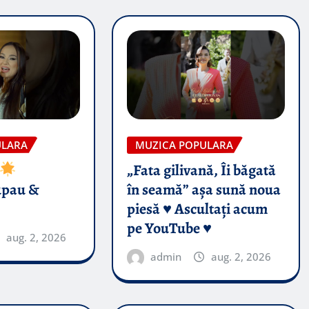
ULARA
MUZICA POPULARA
„Fata gilivană, Îi băgată
upau &
în seamă” așa sună noua
piesă ♥️ Ascultați acum
pe YouTube ♥️
aug. 2, 2026
admin
aug. 2, 2026