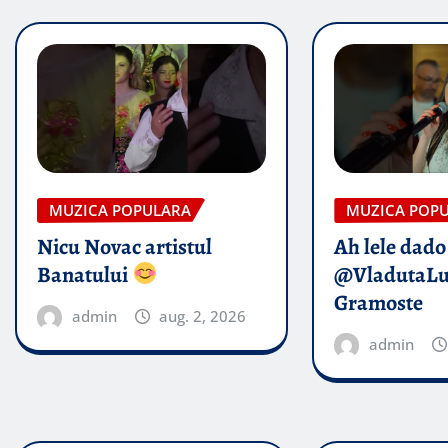
MUZICA POPULARA
MUZICA POP
Nicu Novac artistul
Ah lele dado​
Banatului
@VladutaL
Gramoste
admin
aug. 2, 2026
admin